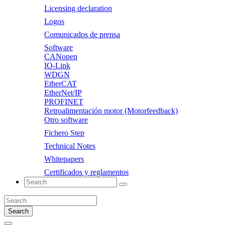
Licensing declaration
Logos
Comunicados de prensa
Software
CANopen
IO-Link
WDGN
EtherCAT
EtherNet/IP
PROFINET
Retroalimentación motor (Motorfeedback)
Otro software
Fichero Step
Technical Notes
Whitepapers
Certificados y reglamentos
Search