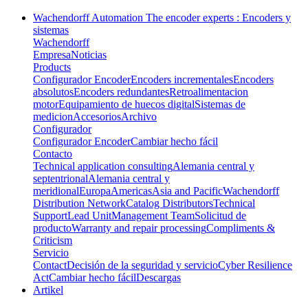
Wachendorff Automation The encoder experts : Encoders y
sistemas
Wachendorff
Empresa
Noticias
Products
Configurador Encoder
Encoders incrementales
Encoders
absolutos
Encoders redundantes
Retroalimentacion
motor
Equipamiento de huecos digital
Sistemas de
medicion
Accesorios
Archivo
Configurador
Configurador Encoder
Cambiar hecho fácil
Contacto
Technical application consulting
Alemania central y
septentrional
Alemania central y
meridional
Europa
Americas
Asia and Pacific
Wachendorff
Distribution Network
Catalog Distributors
Technical
Support
Lead Unit
Management Team
Solicitud de
producto
Warranty and repair processing
Compliments &
Criticism
Servicio
Contact
Decisión de la seguridad y servicio
Cyber Resilience
Act
Cambiar hecho fácil
Descargas
Artikel