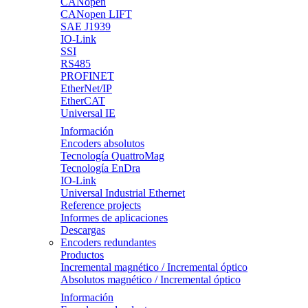
CANopen
CANopen LIFT
SAE J1939
IO-Link
SSI
RS485
PROFINET
EtherNet/IP
EtherCAT
Universal IE
Información
Encoders absolutos
Tecnología QuattroMag
Tecnología EnDra
IO-Link
Universal Industrial Ethernet
Reference projects
Informes de aplicaciones
Descargas
Encoders redundantes
Productos
Incremental magnético / Incremental óptico
Absolutos magnético / Incremental óptico
Información