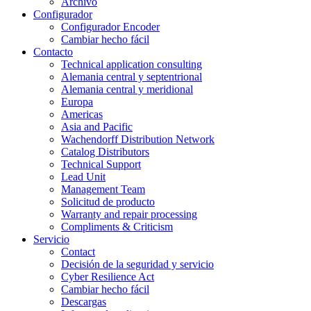
Archivo
Configurador
Configurador Encoder
Cambiar hecho fácil
Contacto
Technical application consulting
Alemania central y septentrional
Alemania central y meridional
Europa
Americas
Asia and Pacific
Wachendorff Distribution Network
Catalog Distributors
Technical Support
Lead Unit
Management Team
Solicitud de producto
Warranty and repair processing
Compliments & Criticism
Servicio
Contact
Decisión de la seguridad y servicio
Cyber Resilience Act
Cambiar hecho fácil
Descargas