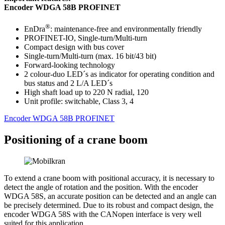
Encoder WDGA 58B PROFINET
®
EnDra
: maintenance-free and environmentally friendly
PROFINET-IO, Single-turn/Multi-turn
Compact design with bus cover
Single-turn/Multi-turn (max. 16 bit/43 bit)
Forward-looking technology
2 colour-duo LED´s as indicator for operating condition and
bus status and 2 L/A LED´s
High shaft load up to 220 N radial, 120
Unit profile: switchable, Class 3, 4
Encoder WDGA 58B PROFINET
Positioning of a crane boom
To extend a crane boom with positional accuracy, it is necessary to
detect the angle of rotation and the position. With the encoder
WDGA 58S, an accurate position can be detected and an angle can
be precisely determined. Due to its robust and compact design, the
encoder WDGA 58S with the CANopen interface is very well
suited for this application.