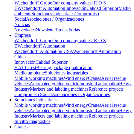
Wachendorff Grupo
Our company values: R O S
E
Wachendorff Automation
Innovación
Calidad Superior
Medio
ambiente
Soluciones industriales
Compromiso
Social
Asociaciones / Organizaciones
Noticias
Novedades
Newsletter
Prensa
Ferias
Empresa
Wachendorff Grupo
Our company values: R O S
E
Wachendorff Automation
Wachendorff Automation USA
Wachendorff Automation
China
Innovación
Calidad Superior
HALT-Test
Bearing package qualification
Medio ambiente
Soluciones industriales
Mobile working machines
Wind energy
Cranes
Aerial rescue
vehicles
Automated guided vehicle
Industrial automation
Heavy
Industry
Markers and labeling machines
Reference projects
Compromiso Social
Asociaciones / Organizaciones
Soluciones industriales
Mobile working machines
Wind energy
Cranes
Aerial rescue
vehicles
Automated guided vehicle
Industrial automation
Heavy
Industry
Markers and labeling machines
Reference projects
In vitro diagnostics
Cranes