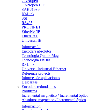
CANopen
CANopen LIFT
SAE J1939
IO-Link
SSI
RS485
PROFINET
EtherNet/IP
EtherCAT
Universal IE
Información
Encoders absolutos
Tecnología QuattroMag
Tecnología EnDra
IO-Link
Universal Industrial Ethernet
Reference projects
Informes de aplicaciones
Descargas
Encoders redundantes
Productos
Incremental magnético / Incremental óptico
Absolutos magnético / Incremental óptico
Información