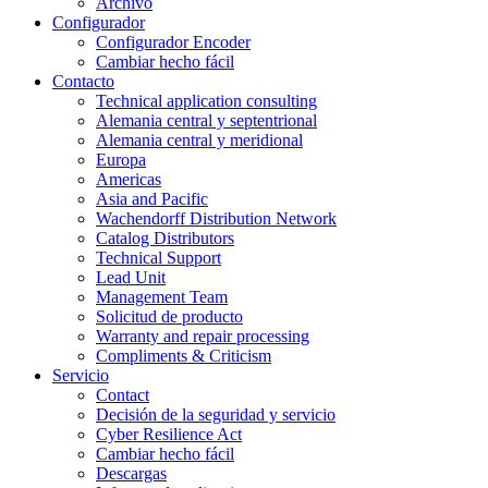
Archivo
Configurador
Configurador Encoder
Cambiar hecho fácil
Contacto
Technical application consulting
Alemania central y septentrional
Alemania central y meridional
Europa
Americas
Asia and Pacific
Wachendorff Distribution Network
Catalog Distributors
Technical Support
Lead Unit
Management Team
Solicitud de producto
Warranty and repair processing
Compliments & Criticism
Servicio
Contact
Decisión de la seguridad y servicio
Cyber Resilience Act
Cambiar hecho fácil
Descargas