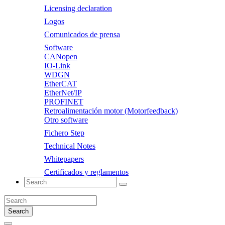
Licensing declaration
Logos
Comunicados de prensa
Software
CANopen
IO-Link
WDGN
EtherCAT
EtherNet/IP
PROFINET
Retroalimentación motor (Motorfeedback)
Otro software
Fichero Step
Technical Notes
Whitepapers
Certificados y reglamentos
Search