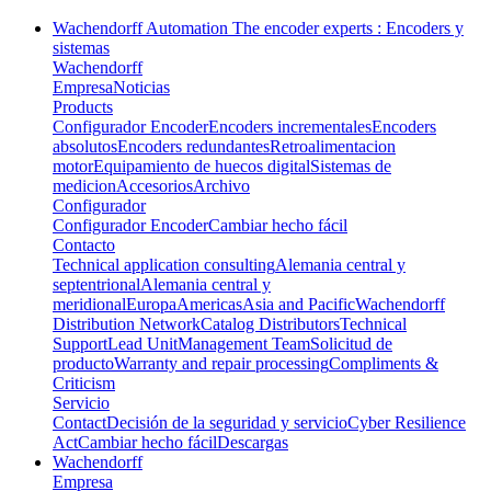
Wachendorff Automation The encoder experts : Encoders y
sistemas
Wachendorff
Empresa
Noticias
Products
Configurador Encoder
Encoders incrementales
Encoders
absolutos
Encoders redundantes
Retroalimentacion
motor
Equipamiento de huecos digital
Sistemas de
medicion
Accesorios
Archivo
Configurador
Configurador Encoder
Cambiar hecho fácil
Contacto
Technical application consulting
Alemania central y
septentrional
Alemania central y
meridional
Europa
Americas
Asia and Pacific
Wachendorff
Distribution Network
Catalog Distributors
Technical
Support
Lead Unit
Management Team
Solicitud de
producto
Warranty and repair processing
Compliments &
Criticism
Servicio
Contact
Decisión de la seguridad y servicio
Cyber Resilience
Act
Cambiar hecho fácil
Descargas
Wachendorff
Empresa