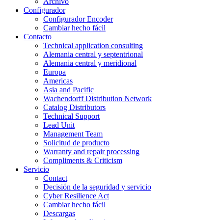
Archivo
Configurador
Configurador Encoder
Cambiar hecho fácil
Contacto
Technical application consulting
Alemania central y septentrional
Alemania central y meridional
Europa
Americas
Asia and Pacific
Wachendorff Distribution Network
Catalog Distributors
Technical Support
Lead Unit
Management Team
Solicitud de producto
Warranty and repair processing
Compliments & Criticism
Servicio
Contact
Decisión de la seguridad y servicio
Cyber Resilience Act
Cambiar hecho fácil
Descargas