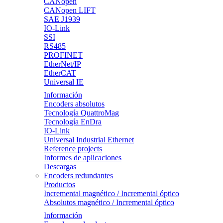
CANopen
CANopen LIFT
SAE J1939
IO-Link
SSI
RS485
PROFINET
EtherNet/IP
EtherCAT
Universal IE
Información
Encoders absolutos
Tecnología QuattroMag
Tecnología EnDra
IO-Link
Universal Industrial Ethernet
Reference projects
Informes de aplicaciones
Descargas
Encoders redundantes
Productos
Incremental magnético / Incremental óptico
Absolutos magnético / Incremental óptico
Información