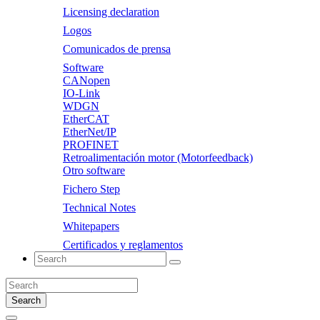
Licensing declaration
Logos
Comunicados de prensa
Software
CANopen
IO-Link
WDGN
EtherCAT
EtherNet/IP
PROFINET
Retroalimentación motor (Motorfeedback)
Otro software
Fichero Step
Technical Notes
Whitepapers
Certificados y reglamentos
Search