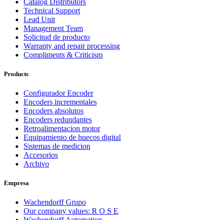
Catalog Distributors
Technical Support
Lead Unit
Management Team
Solicitud de producto
Warranty and repair processing
Compliments & Criticism
Products
Configurador Encoder
Encoders incrementales
Encoders absolutos
Encoders redundantes
Retroalimentacion motor
Equipamiento de huecos digital
Sistemas de medicion
Accesorios
Archivo
Empresa
Wachendorff Grupo
Our company values: R O S E
Wachendorff Automation