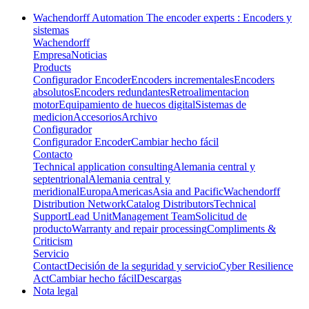
Wachendorff Automation The encoder experts : Encoders y
sistemas
Wachendorff
Empresa
Noticias
Products
Configurador Encoder
Encoders incrementales
Encoders
absolutos
Encoders redundantes
Retroalimentacion
motor
Equipamiento de huecos digital
Sistemas de
medicion
Accesorios
Archivo
Configurador
Configurador Encoder
Cambiar hecho fácil
Contacto
Technical application consulting
Alemania central y
septentrional
Alemania central y
meridional
Europa
Americas
Asia and Pacific
Wachendorff
Distribution Network
Catalog Distributors
Technical
Support
Lead Unit
Management Team
Solicitud de
producto
Warranty and repair processing
Compliments &
Criticism
Servicio
Contact
Decisión de la seguridad y servicio
Cyber Resilience
Act
Cambiar hecho fácil
Descargas
Nota legal