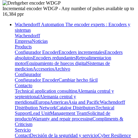
Incremental encoder WDGP -
Any number of pulses available up to
16,384 ppr
Wachendorff Automation The encoder experts : Encoders y
sistemas
Wachendorff
Empresa
Noticias
Products
Configurador Encoder
Encoders incrementales
Encoders
absolutos
Encoders redundantes
Retroalimentacion
motor
Equipamiento de huecos digital
Sistemas de
medicion
Accesorios
Archivo
Configurador
Configurador Encoder
Cambiar hecho fácil
Contacto
Technical application consulting
Alemania central y
septentrional
Alemania central y
meridional
Europa
Americas
Asia and Pacific
Wachendorff
Distribution Network
Catalog Distributors
Technical
Support
Lead Unit
Management Team
Solicitud de
producto
Warranty and repair processing
Compliments &
Criticism
Servicio
Contact
Decisión de la seguridad y servicio
Cyber Resilience