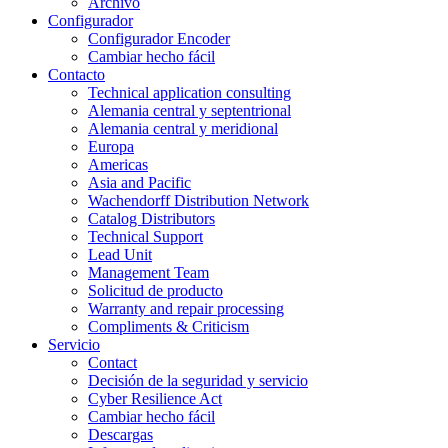
Archivo
Configurador
Configurador Encoder
Cambiar hecho fácil
Contacto
Technical application consulting
Alemania central y septentrional
Alemania central y meridional
Europa
Americas
Asia and Pacific
Wachendorff Distribution Network
Catalog Distributors
Technical Support
Lead Unit
Management Team
Solicitud de producto
Warranty and repair processing
Compliments & Criticism
Servicio
Contact
Decisión de la seguridad y servicio
Cyber Resilience Act
Cambiar hecho fácil
Descargas