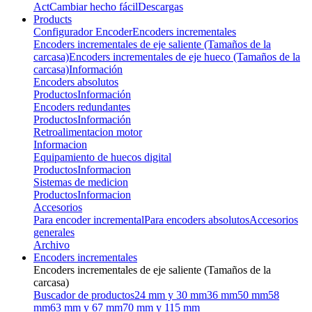
Act
Cambiar hecho fácil
Descargas
Products
Configurador Encoder
Encoders incrementales
Encoders incrementales de eje saliente (Tamaños de la
carcasa)
Encoders incrementales de eje hueco (Tamaños de la
carcasa)
Información
Encoders absolutos
Productos
Información
Encoders redundantes
Productos
Información
Retroalimentacion motor
Informacion
Equipamiento de huecos digital
Productos
Informacion
Sistemas de medicion
Productos
Informacion
Accesorios
Para encoder incremental
Para encoders absolutos
Accesorios
generales
Archivo
Encoders incrementales
Encoders incrementales de eje saliente (Tamaños de la
carcasa)
Buscador de productos
24 mm y 30 mm
36 mm
50 mm
58
mm
63 mm y 67 mm
70 mm y 115 mm