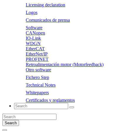
Licensing declaration
Logos
Comunicados de prensa
Software
CANopen
IO-Link
WDGN
EtherCAT
EtherNet/IP
PROFINET
Retroalimentación motor (Motorfeedback)
Otro software
Fichero Step
Technical Notes
Whitepapers
Certificados y reglamentos
Search