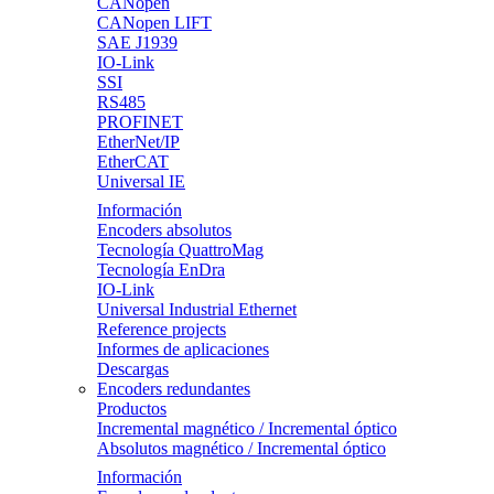
CANopen
CANopen LIFT
SAE J1939
IO-Link
SSI
RS485
PROFINET
EtherNet/IP
EtherCAT
Universal IE
Información
Encoders absolutos
Tecnología QuattroMag
Tecnología EnDra
IO-Link
Universal Industrial Ethernet
Reference projects
Informes de aplicaciones
Descargas
Encoders redundantes
Productos
Incremental magnético / Incremental óptico
Absolutos magnético / Incremental óptico
Información