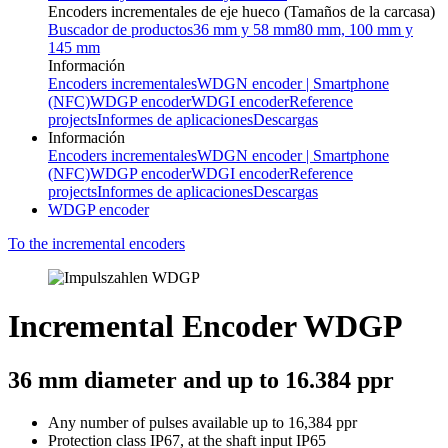
Encoders incrementales de eje hueco (Tamaños de la carcasa)
Buscador de productos
36 mm y 58 mm
80 mm, 100 mm y
145 mm
Información
Encoders incrementales
WDGN encoder | Smartphone
(NFC)
WDGP encoder
WDGI encoder
Reference
projects
Informes de aplicaciones
Descargas
Información
Encoders incrementales
WDGN encoder | Smartphone
(NFC)
WDGP encoder
WDGI encoder
Reference
projects
Informes de aplicaciones
Descargas
WDGP encoder
To the incremental encoders
Incremental Encoder WDGP
36 mm diameter and up to 16.384 ppr
Any number of pulses available up to 16,384 ppr
Protection class IP67, at the shaft input IP65