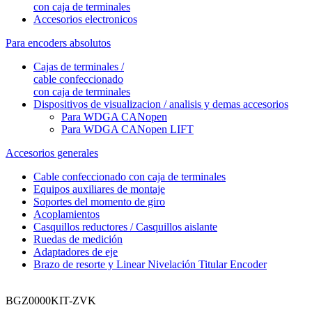
con caja de terminales
Accesorios electronicos
Para encoders absolutos
Cajas de terminales /
cable confeccionado
con caja de terminales
Dispositivos de visualizacion / analisis y demas accesorios
Para WDGA CANopen
Para WDGA CANopen LIFT
Accesorios generales
Cable confeccionado con caja de terminales
Equipos auxiliares de montaje
Soportes del momento de giro
Acoplamientos
Casquillos reductores / Casquillos aislante
Ruedas de medición
Adaptadores de eje
Brazo de resorte y Linear Nivelación Titular Encoder
BGZ0000KIT-ZVK