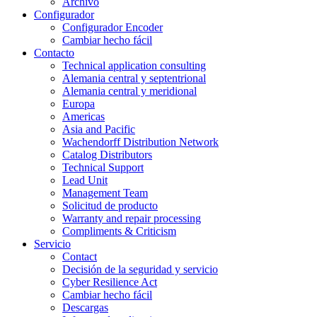
Archivo
Configurador
Configurador Encoder
Cambiar hecho fácil
Contacto
Technical application consulting
Alemania central y septentrional
Alemania central y meridional
Europa
Americas
Asia and Pacific
Wachendorff Distribution Network
Catalog Distributors
Technical Support
Lead Unit
Management Team
Solicitud de producto
Warranty and repair processing
Compliments & Criticism
Servicio
Contact
Decisión de la seguridad y servicio
Cyber Resilience Act
Cambiar hecho fácil
Descargas