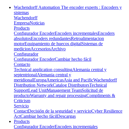
Wachendorff Automation The encoder experts : Encoders y
sistemas
Wachendorff
Empresa
Noticias
Products
Configurador Encoder
Encoders incrementales
Encoders
absolutos
Encoders redundantes
Retroalimentacion
motor
Equipamiento de huecos digital
Sistemas de
medicion
Accesorios
Archivo
Configurador
Configurador Encoder
Cambiar hecho fácil
Contacto
Technical application consulting
Alemania central y
septentrional
Alemania central y
meridional
Europa
Americas
Asia and Pacific
Wachendorff
Distribution Network
Catalog Distributors
Technical
Support
Lead Unit
Management Team
Solicitud de
producto
Warranty and repair processing
Compliments &
Criticism
Servicio
Contact
Decisión de la seguridad y servicio
Cyber Resilience
Act
Cambiar hecho fácil
Descargas
Products
Configurador Encoder
Encoders incrementales