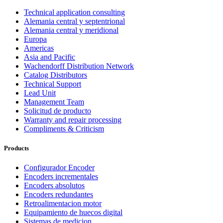
Technical application consulting
Alemania central y septentrional
Alemania central y meridional
Europa
Americas
Asia and Pacific
Wachendorff Distribution Network
Catalog Distributors
Technical Support
Lead Unit
Management Team
Solicitud de producto
Warranty and repair processing
Compliments & Criticism
Products
Configurador Encoder
Encoders incrementales
Encoders absolutos
Encoders redundantes
Retroalimentacion motor
Equipamiento de huecos digital
Sistemas de medicion