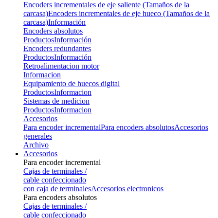
Encoders incrementales de eje saliente (Tamaños de la
carcasa)
Encoders incrementales de eje hueco (Tamaños de la
carcasa)
Información
Encoders absolutos
Productos
Información
Encoders redundantes
Productos
Información
Retroalimentacion motor
Informacion
Equipamiento de huecos digital
Productos
Informacion
Sistemas de medicion
Productos
Informacion
Accesorios
Para encoder incremental
Para encoders absolutos
Accesorios
generales
Archivo
Accesorios
Para encoder incremental
Cajas de terminales /
cable confeccionado
con caja de terminales
Accesorios electronicos
Para encoders absolutos
Cajas de terminales /
cable confeccionado