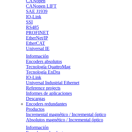
CANopen
CANopen LIFT
SAE J1939
IO-Link
SSI
RS485
PROFINET
EtherNet/IP
EtherCAT
Universal IE
Información
Encoders absolutos
Tecnología QuattroMag
Tecnología EnDra
IO-Link
Universal Industrial Ethernet
Reference projects
Informes de aplicaciones
Descargas
Encoders redundantes
Productos
Incremental magnético / Incremental óptico
Absolutos magnético / Incremental óptico
Información