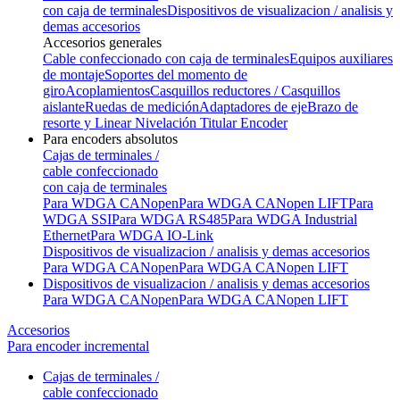
con caja de terminales
Dispositivos de visualizacion / analisis y
demas accesorios
Accesorios generales
Cable confeccionado con caja de terminales
Equipos auxiliares
de montaje
Soportes del momento de
giro
Acoplamientos
Casquillos reductores / Casquillos
aislante
Ruedas de medición
Adaptadores de eje
Brazo de
resorte y Linear Nivelación Titular Encoder
Para encoders absolutos
Cajas de terminales /
cable confeccionado
con caja de terminales
Para WDGA CANopen
Para WDGA CANopen LIFT
Para
WDGA SSI
Para WDGA RS485
Para WDGA Industrial
Ethernet
Para WDGA IO-Link
Dispositivos de visualizacion / analisis y demas accesorios
Para WDGA CANopen
Para WDGA CANopen LIFT
Dispositivos de visualizacion / analisis y demas accesorios
Para WDGA CANopen
Para WDGA CANopen LIFT
Accesorios
Para encoder incremental
Cajas de terminales /
cable confeccionado