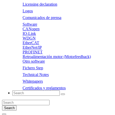
Licensing declaration
Logos
Comunicados de prensa
Software
CANopen
IO-Link
WDGN
EtherCAT
EtherNet/IP
PROFINET
Retroalimentación motor (Motorfeedback)
Otro software
Fichero Step
Technical Notes
Whitepapers
Certificados y reglamentos
Search