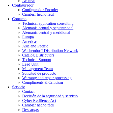
Archivo
Configurador
Configurador Encoder
Cambiar hecho fácil
Contacto
Technical application consulting
Alemania central y septentrional
Alemania central y meridional
Europa
Americas
Asia and Pacific
Wachendorff Distribution Network
Catalog Distributors
Technical Support
Lead Unit
Management Team
Solicitud de producto
Warranty and repair processing
Compliments & Criticism
Servicio
Contact
Decisión de la seguridad y servicio
Cyber Resilience Act
Cambiar hecho fácil
Descargas