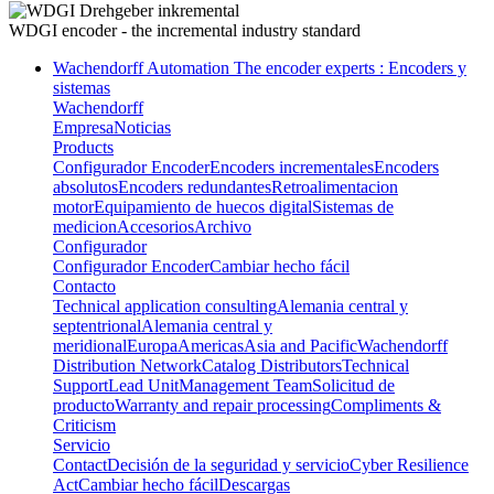
WDGI encoder -
the incremental industry standard
Wachendorff Automation The encoder experts : Encoders y
sistemas
Wachendorff
Empresa
Noticias
Products
Configurador Encoder
Encoders incrementales
Encoders
absolutos
Encoders redundantes
Retroalimentacion
motor
Equipamiento de huecos digital
Sistemas de
medicion
Accesorios
Archivo
Configurador
Configurador Encoder
Cambiar hecho fácil
Contacto
Technical application consulting
Alemania central y
septentrional
Alemania central y
meridional
Europa
Americas
Asia and Pacific
Wachendorff
Distribution Network
Catalog Distributors
Technical
Support
Lead Unit
Management Team
Solicitud de
producto
Warranty and repair processing
Compliments &
Criticism
Servicio
Contact
Decisión de la seguridad y servicio
Cyber Resilience
Act
Cambiar hecho fácil
Descargas