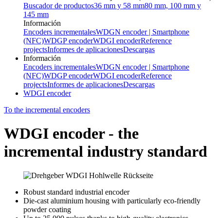
Buscador de productos
36 mm y 58 mm
80 mm, 100 mm y
145 mm
Información
Encoders incrementales
WDGN encoder | Smartphone
(NFC)
WDGP encoder
WDGI encoder
Reference
projects
Informes de aplicaciones
Descargas
Información
Encoders incrementales
WDGN encoder | Smartphone
(NFC)
WDGP encoder
WDGI encoder
Reference
projects
Informes de aplicaciones
Descargas
WDGI encoder
To the incremental encoders
WDGI encoder - the
incremental industry standard
Robust standard industrial encoder
Die-cast aluminium housing with particularly eco-friendly
powder coating