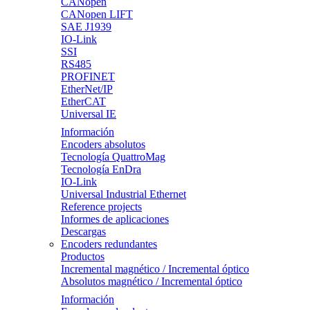
CANopen
CANopen LIFT
SAE J1939
IO-Link
SSI
RS485
PROFINET
EtherNet/IP
EtherCAT
Universal IE
Información
Encoders absolutos
Tecnología QuattroMag
Tecnología EnDra
IO-Link
Universal Industrial Ethernet
Reference projects
Informes de aplicaciones
Descargas
Encoders redundantes
Productos
Incremental magnético / Incremental óptico
Absolutos magnético / Incremental óptico
Información