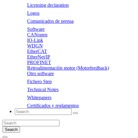
Licensing declaration
Logos
Comunicados de prensa
Software
CANopen
IO-Link
WDGN
EtherCAT
EtherNet/IP
PROFINET
Retroalimentación motor (Motorfeedback)
Otro software
Fichero Step
Technical Notes
Whitepapers
Certificados y reglamentos
Search