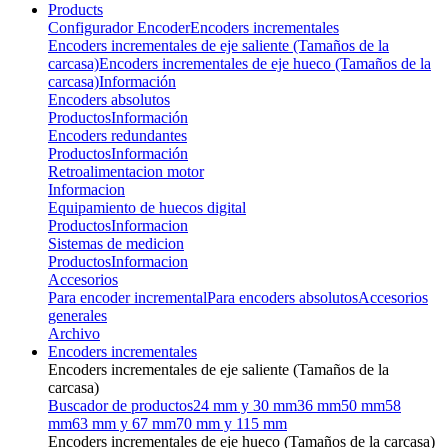
Products
Configurador Encoder
Encoders incrementales
Encoders incrementales de eje saliente (Tamaños de la
carcasa)
Encoders incrementales de eje hueco (Tamaños de la
carcasa)
Información
Encoders absolutos
Productos
Información
Encoders redundantes
Productos
Información
Retroalimentacion motor
Informacion
Equipamiento de huecos digital
Productos
Informacion
Sistemas de medicion
Productos
Informacion
Accesorios
Para encoder incremental
Para encoders absolutos
Accesorios
generales
Archivo
Encoders incrementales
Encoders incrementales de eje saliente (Tamaños de la
carcasa)
Buscador de productos
24 mm y 30 mm
36 mm
50 mm
58
mm
63 mm y 67 mm
70 mm y 115 mm
Encoders incrementales de eje hueco (Tamaños de la carcasa)