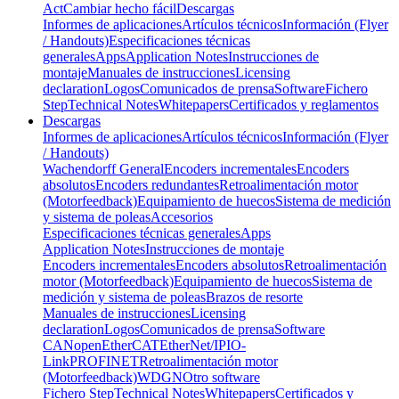
Act
Cambiar hecho fácil
Descargas
Informes de aplicaciones
Artículos técnicos
Información (Flyer
/ Handouts)
Especificaciones técnicas
generales
Apps
Application Notes
Instrucciones de
montaje
Manuales de instrucciones
Licensing
declaration
Logos
Comunicados de prensa
Software
Fichero
Step
Technical Notes
Whitepapers
Certificados y reglamentos
Descargas
Informes de aplicaciones
Artículos técnicos
Información (Flyer
/ Handouts)
Wachendorff General
Encoders incrementales
Encoders
absolutos
Encoders redundantes
Retroalimentación motor
(Motorfeedback)
Equipamiento de huecos
Sistema de medición
y sistema de poleas
Accesorios
Especificaciones técnicas generales
Apps
Application Notes
Instrucciones de montaje
Encoders incrementales
Encoders absolutos
Retroalimentación
motor (Motorfeedback)
Equipamiento de huecos
Sistema de
medición y sistema de poleas
Brazos de resorte
Manuales de instrucciones
Licensing
declaration
Logos
Comunicados de prensa
Software
CANopen
EtherCAT
EtherNet/IP
IO-
Link
PROFINET
Retroalimentación motor
(Motorfeedback)
WDGN
Otro software
Fichero Step
Technical Notes
Whitepapers
Certificados y