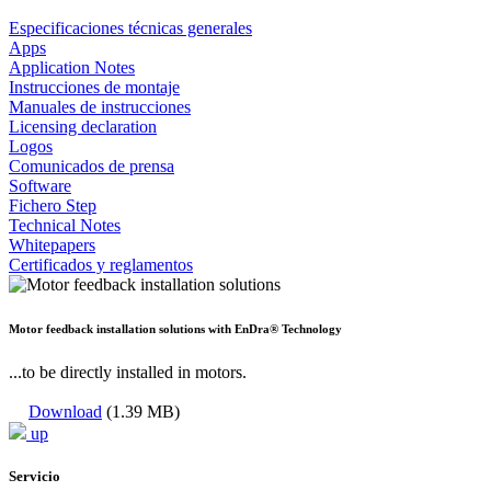
Especificaciones técnicas generales
Apps
Application Notes
Instrucciones de montaje
Manuales de instrucciones
Licensing declaration
Logos
Comunicados de prensa
Software
Fichero Step
Technical Notes
Whitepapers
Certificados y reglamentos
Motor feedback installation solutions with EnDra® Technology
...to be directly installed in motors.
Download
(1.39 MB)
up
Servicio