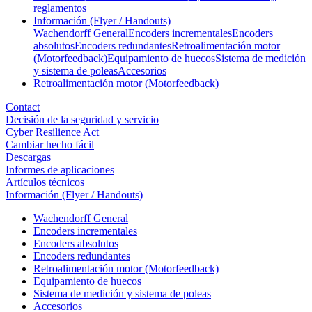
reglamentos
Información (Flyer / Handouts)
Wachendorff General
Encoders incrementales
Encoders
absolutos
Encoders redundantes
Retroalimentación motor
(Motorfeedback)
Equipamiento de huecos
Sistema de medición
y sistema de poleas
Accesorios
Retroalimentación motor (Motorfeedback)
Contact
Decisión de la seguridad y servicio
Cyber Resilience Act
Cambiar hecho fácil
Descargas
Informes de aplicaciones
Artículos técnicos
Información (Flyer / Handouts)
Wachendorff General
Encoders incrementales
Encoders absolutos
Encoders redundantes
Retroalimentación motor (Motorfeedback)
Equipamiento de huecos
Sistema de medición y sistema de poleas
Accesorios