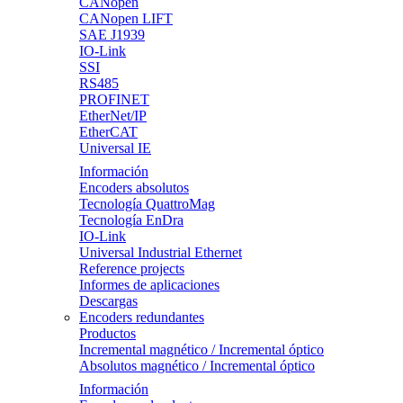
CANopen
CANopen LIFT
SAE J1939
IO-Link
SSI
RS485
PROFINET
EtherNet/IP
EtherCAT
Universal IE
Información
Encoders absolutos
Tecnología QuattroMag
Tecnología EnDra
IO-Link
Universal Industrial Ethernet
Reference projects
Informes de aplicaciones
Descargas
Encoders redundantes
Productos
Incremental magnético / Incremental óptico
Absolutos magnético / Incremental óptico
Información