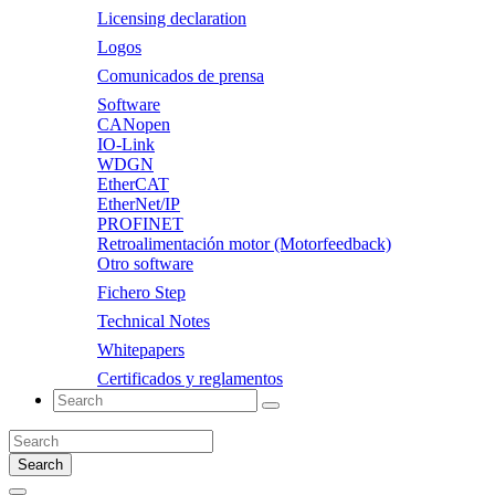
Licensing declaration
Logos
Comunicados de prensa
Software
CANopen
IO-Link
WDGN
EtherCAT
EtherNet/IP
PROFINET
Retroalimentación motor (Motorfeedback)
Otro software
Fichero Step
Technical Notes
Whitepapers
Certificados y reglamentos
Search