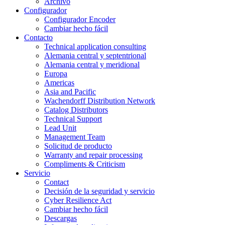
Archivo
Configurador
Configurador Encoder
Cambiar hecho fácil
Contacto
Technical application consulting
Alemania central y septentrional
Alemania central y meridional
Europa
Americas
Asia and Pacific
Wachendorff Distribution Network
Catalog Distributors
Technical Support
Lead Unit
Management Team
Solicitud de producto
Warranty and repair processing
Compliments & Criticism
Servicio
Contact
Decisión de la seguridad y servicio
Cyber Resilience Act
Cambiar hecho fácil
Descargas