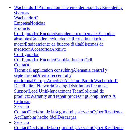
Wachendorff Automation The encoder experts : Encoders y
sistemas
Wachendorff
Empresa
Noticias
Products
Configurador Encoder
Encoders incrementales
Encoders
absolutos
Encoders redundantes
Retroalimentacion
motor
Equipamiento de huecos digital
Sistemas de
medicion
Accesorios
Archivo
Configurador
Configurador Encoder
Cambiar hecho fácil
Contacto
Technical application consulting
Alemania central y
septentrional
Alemania central y
meridional
Europa
Americas
Asia and Pacific
Wachendorff
Distribution Network
Catalog Distributors
Technical
Support
Lead Unit
Management Team
Solicitud de
producto
Warranty and repair processing
Compliments &
Criticism
Servicio
Contact
Decisión de la seguridad y servicio
Cyber Resilience
Act
Cambiar hecho fácil
Descargas
Servicio
Contact
Decisión de la seguridad y servicio
Cyber Resilience