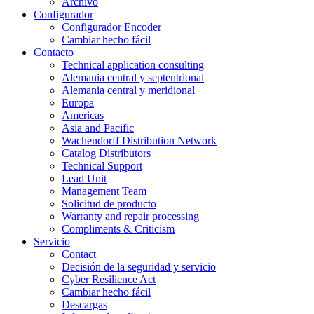
Archivo
Configurador
Configurador Encoder
Cambiar hecho fácil
Contacto
Technical application consulting
Alemania central y septentrional
Alemania central y meridional
Europa
Americas
Asia and Pacific
Wachendorff Distribution Network
Catalog Distributors
Technical Support
Lead Unit
Management Team
Solicitud de producto
Warranty and repair processing
Compliments & Criticism
Servicio
Contact
Decisión de la seguridad y servicio
Cyber Resilience Act
Cambiar hecho fácil
Descargas