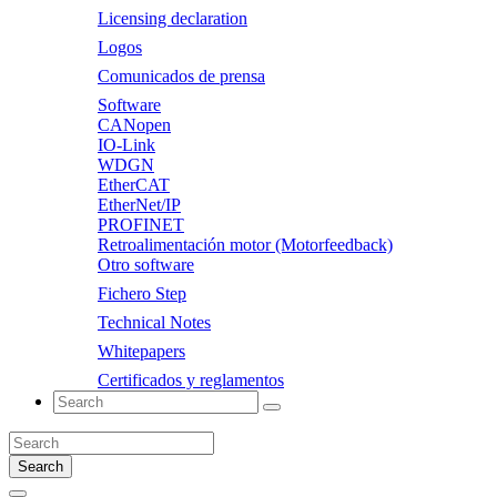
Licensing declaration
Logos
Comunicados de prensa
Software
CANopen
IO-Link
WDGN
EtherCAT
EtherNet/IP
PROFINET
Retroalimentación motor (Motorfeedback)
Otro software
Fichero Step
Technical Notes
Whitepapers
Certificados y reglamentos
Search