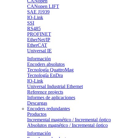
CANopen
CANopen LIFT
SAE J1939
IO-Link
SSI
RS485
PROFINET
EtherNet/IP
EtherCAT
Universal IE
Información
Encoders absolutos
Tecnología QuattroMag
Tecnología EnDra
IO-Link
Universal Industrial Ethernet
Reference projects
Informes de aplicaciones
Descargas
Encoders redundantes
Productos
Incremental magnético / Incremental óptico
Absolutos magnético / Incremental óptico
Información