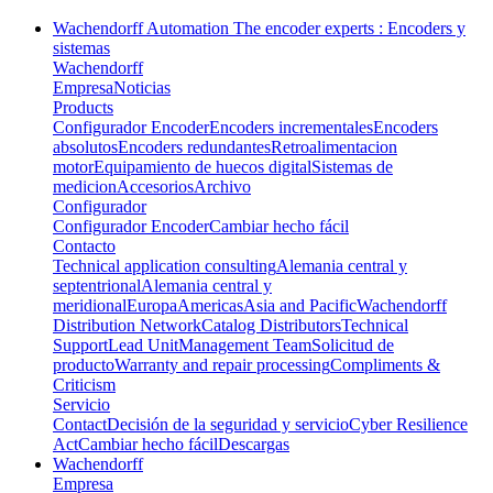
Wachendorff Automation The encoder experts : Encoders y
sistemas
Wachendorff
Empresa
Noticias
Products
Configurador Encoder
Encoders incrementales
Encoders
absolutos
Encoders redundantes
Retroalimentacion
motor
Equipamiento de huecos digital
Sistemas de
medicion
Accesorios
Archivo
Configurador
Configurador Encoder
Cambiar hecho fácil
Contacto
Technical application consulting
Alemania central y
septentrional
Alemania central y
meridional
Europa
Americas
Asia and Pacific
Wachendorff
Distribution Network
Catalog Distributors
Technical
Support
Lead Unit
Management Team
Solicitud de
producto
Warranty and repair processing
Compliments &
Criticism
Servicio
Contact
Decisión de la seguridad y servicio
Cyber Resilience
Act
Cambiar hecho fácil
Descargas
Wachendorff
Empresa