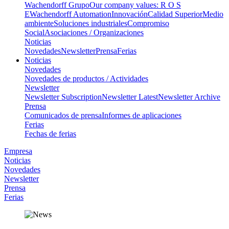
Wachendorff Grupo
Our company values: R O S
E
Wachendorff Automation
Innovación
Calidad Superior
Medio
ambiente
Soluciones industriales
Compromiso
Social
Asociaciones / Organizaciones
Noticias
Novedades
Newsletter
Prensa
Ferias
Noticias
Novedades
Novedades de productos / Actividades
Newsletter
Newsletter Subscription
Newsletter Latest
Newsletter Archive
Prensa
Comunicados de prensa
Informes de aplicaciones
Ferias
Fechas de ferias
Empresa
Noticias
Novedades
Newsletter
Prensa
Ferias