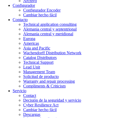
Archivo
Configurador
Configurador Encoder
Cambiar hecho fácil
Contacto
Technical application consulting
Alemania central y septentrional
Alemania central y meridional
Europa
Americas
Asia and Pacific
Wachendorff Distribution Network
Catalog Distributors
Technical Support
Lead Unit
Management Team
Solicitud de producto
Warranty and repair processing
Compliments & Criticism
Servicio
Contact
Decisión de la seguridad y servicio
Cyber Resilience Act
Cambiar hecho fácil
Descargas