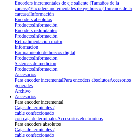
Encoders incrementales de eje saliente (Tamaños de la
carcasa)
Encoders incrementales de eje hueco (Tamaños de la
carcasa)
Información
Encoders absolutos
Productos
Información
Encoders redundantes
Productos
Información
Retroalimentacion motor
Informacion
Equipamiento de huecos digital
Productos
Informacion
Sistemas de medicion
Productos
Informacion
Accesorios
Para encoder incremental
Para encoders absolutos
Accesorios
generales
Archivo
Accesorios
Para encoder incremental
Cajas de terminales /
cable confeccionado
con caja de terminales
Accesorios electronicos
Para encoders absolutos
Cajas de terminales /
cable confeccionado