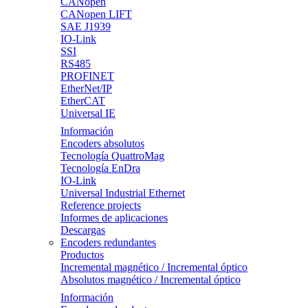
CANopen
CANopen LIFT
SAE J1939
IO-Link
SSI
RS485
PROFINET
EtherNet/IP
EtherCAT
Universal IE
Información
Encoders absolutos
Tecnología QuattroMag
Tecnología EnDra
IO-Link
Universal Industrial Ethernet
Reference projects
Informes de aplicaciones
Descargas
Encoders redundantes
Productos
Incremental magnético / Incremental óptico
Absolutos magnético / Incremental óptico
Información