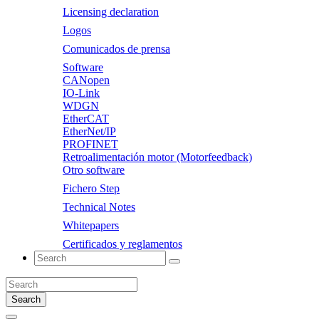
Licensing declaration
Logos
Comunicados de prensa
Software
CANopen
IO-Link
WDGN
EtherCAT
EtherNet/IP
PROFINET
Retroalimentación motor (Motorfeedback)
Otro software
Fichero Step
Technical Notes
Whitepapers
Certificados y reglamentos
Search