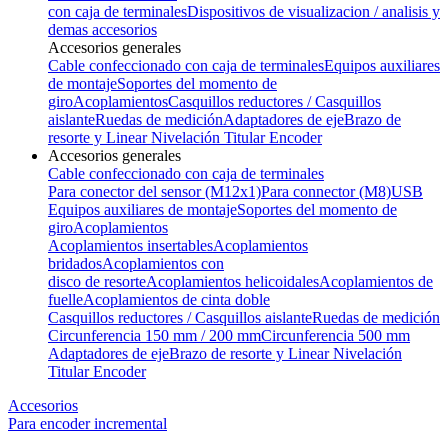
con caja de terminales
Dispositivos de visualizacion / analisis y
demas accesorios
Accesorios generales
Cable confeccionado con caja de terminales
Equipos auxiliares
de montaje
Soportes del momento de
giro
Acoplamientos
Casquillos reductores / Casquillos
aislante
Ruedas de medición
Adaptadores de eje
Brazo de
resorte y Linear Nivelación Titular Encoder
Accesorios generales
Cable confeccionado con caja de terminales
Para conector del sensor (M12x1)
Para connector (M8)
USB
Equipos auxiliares de montaje
Soportes del momento de
giro
Acoplamientos
Acoplamientos insertables
Acoplamientos
bridados
Acoplamientos con
disco de resorte
Acoplamientos helicoidales
Acoplamientos de
fuelle
Acoplamientos de cinta doble
Casquillos reductores / Casquillos aislante
Ruedas de medición
Circunferencia 150 mm / 200 mm
Circunferencia 500 mm
Adaptadores de eje
Brazo de resorte y Linear Nivelación
Titular Encoder
Accesorios
Para encoder incremental