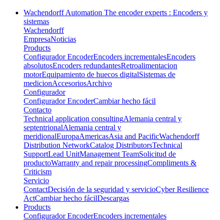
Wachendorff Automation The encoder experts : Encoders y
sistemas
Wachendorff
Empresa
Noticias
Products
Configurador Encoder
Encoders incrementales
Encoders
absolutos
Encoders redundantes
Retroalimentacion
motor
Equipamiento de huecos digital
Sistemas de
medicion
Accesorios
Archivo
Configurador
Configurador Encoder
Cambiar hecho fácil
Contacto
Technical application consulting
Alemania central y
septentrional
Alemania central y
meridional
Europa
Americas
Asia and Pacific
Wachendorff
Distribution Network
Catalog Distributors
Technical
Support
Lead Unit
Management Team
Solicitud de
producto
Warranty and repair processing
Compliments &
Criticism
Servicio
Contact
Decisión de la seguridad y servicio
Cyber Resilience
Act
Cambiar hecho fácil
Descargas
Products
Configurador Encoder
Encoders incrementales