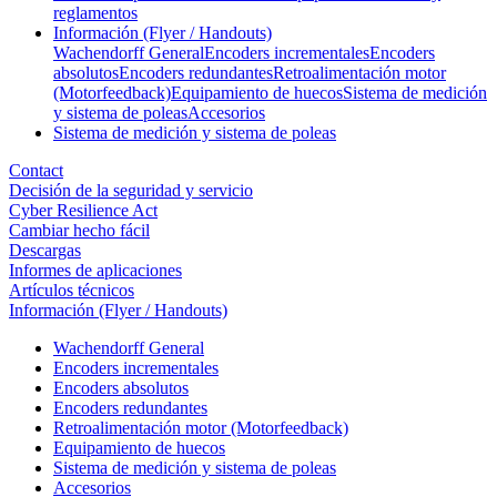
reglamentos
Información (Flyer / Handouts)
Wachendorff General
Encoders incrementales
Encoders
absolutos
Encoders redundantes
Retroalimentación motor
(Motorfeedback)
Equipamiento de huecos
Sistema de medición
y sistema de poleas
Accesorios
Sistema de medición y sistema de poleas
Contact
Decisión de la seguridad y servicio
Cyber Resilience Act
Cambiar hecho fácil
Descargas
Informes de aplicaciones
Artículos técnicos
Información (Flyer / Handouts)
Wachendorff General
Encoders incrementales
Encoders absolutos
Encoders redundantes
Retroalimentación motor (Motorfeedback)
Equipamiento de huecos
Sistema de medición y sistema de poleas
Accesorios