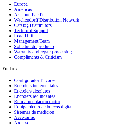
Europa
Americas
Asia and Pacific
Wachendorff Distribution Network
Catalog Distributors
Technical Support
Lead Unit
Management Team
Solicitud de producto
Warranty and repair processing
Compliments & Criticism
Products
Configurador Encoder
Encoders incrementales
Encoders absolutos
Encoders redundantes
Retroalimentacion motor
Equipamiento de huecos digital
Sistemas de medicion
Accesorios
Archivo