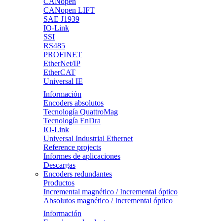
CANopen
CANopen LIFT
SAE J1939
IO-Link
SSI
RS485
PROFINET
EtherNet/IP
EtherCAT
Universal IE
Información
Encoders absolutos
Tecnología QuattroMag
Tecnología EnDra
IO-Link
Universal Industrial Ethernet
Reference projects
Informes de aplicaciones
Descargas
Encoders redundantes
Productos
Incremental magnético / Incremental óptico
Absolutos magnético / Incremental óptico
Información