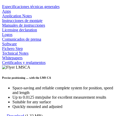
Especificaciones técnicas generales
Apps
Application Notes
Instrucciones de montaje
Manuales de instrucciones
Licensing declaration
Logos
Comunicados de prensa
Software
Fichero Step
Technical Notes
Whitepapers
Certificados y reglamentos
Precise positioning ... with the LMS CA
Space-saving and reliable complete system for position, speed
and length
Up to 0.0125 mm/pulse for excellent measurement results
Suitable for any surface
Quickly mounted and adjusted
Download
(1.32 MB)