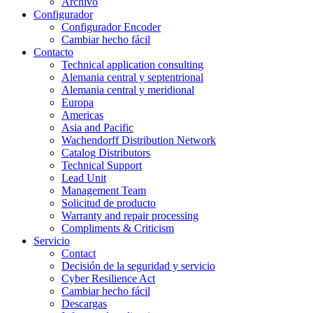
Archivo
Configurador
Configurador Encoder
Cambiar hecho fácil
Contacto
Technical application consulting
Alemania central y septentrional
Alemania central y meridional
Europa
Americas
Asia and Pacific
Wachendorff Distribution Network
Catalog Distributors
Technical Support
Lead Unit
Management Team
Solicitud de producto
Warranty and repair processing
Compliments & Criticism
Servicio
Contact
Decisión de la seguridad y servicio
Cyber Resilience Act
Cambiar hecho fácil
Descargas