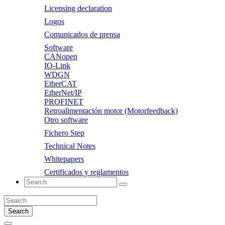
Licensing declaration
Logos
Comunicados de prensa
Software
CANopen
IO-Link
WDGN
EtherCAT
EtherNet/IP
PROFINET
Retroalimentación motor (Motorfeedback)
Otro software
Fichero Step
Technical Notes
Whitepapers
Certificados y reglamentos
Search