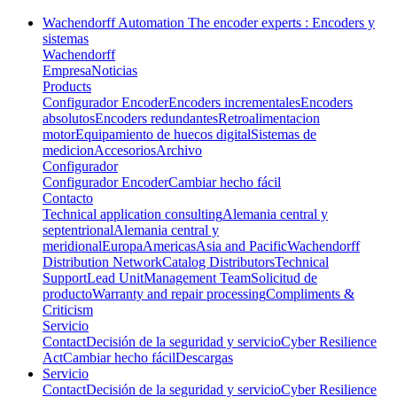
Wachendorff Automation The encoder experts : Encoders y
sistemas
Wachendorff
Empresa
Noticias
Products
Configurador Encoder
Encoders incrementales
Encoders
absolutos
Encoders redundantes
Retroalimentacion
motor
Equipamiento de huecos digital
Sistemas de
medicion
Accesorios
Archivo
Configurador
Configurador Encoder
Cambiar hecho fácil
Contacto
Technical application consulting
Alemania central y
septentrional
Alemania central y
meridional
Europa
Americas
Asia and Pacific
Wachendorff
Distribution Network
Catalog Distributors
Technical
Support
Lead Unit
Management Team
Solicitud de
producto
Warranty and repair processing
Compliments &
Criticism
Servicio
Contact
Decisión de la seguridad y servicio
Cyber Resilience
Act
Cambiar hecho fácil
Descargas
Servicio
Contact
Decisión de la seguridad y servicio
Cyber Resilience