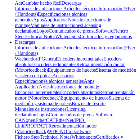
Act
Cambiar hecho fácil
Descargas
Informes de aplicaciones
Artículos técnicos
Información (Flyer
/ Handouts)
Especificaciones técnicas
generales
Apps
Application Notes
Instrucciones de
montaje
Manuales de instrucciones
Licensing
declaration
Logos
Comunicados de prensa
Software
Fichero
Step
Technical Notes
Whitepapers
Certificados y reglamentos
Descargas
Informes de aplicaciones
Artículos técnicos
Información (Flyer
/ Handouts)
Wachendorff General
Encoders incrementales
Encoders
absolutos
Encoders redundantes
Retroalimentación motor
(Motorfeedback)
Equipamiento de huecos
Sistema de medición
y sistema de poleas
Accesorios
Especificaciones técnicas generales
Apps
Application Notes
Instrucciones de montaje
Encoders incrementales
Encoders absolutos
Retroalimentación
motor (Motorfeedback)
Equipamiento de huecos
Sistema de
medición y sistema de poleas
Brazos de resorte
Manuales de instrucciones
Licensing
declaration
Logos
Comunicados de prensa
Software
CANopen
EtherCAT
EtherNet/IP
IO-
Link
PROFINET
Retroalimentación motor
(Motorfeedback)
WDGN
Otro software
Fichero Step
Technical Notes
Whitepapers
Certificados y