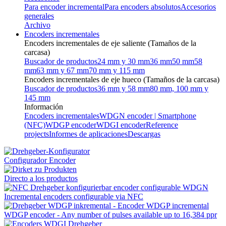
Para encoder incremental
Para encoders absolutos
Accesorios
generales
Archivo
Encoders incrementales
Encoders incrementales de eje saliente (Tamaños de la
carcasa)
Buscador de productos
24 mm y 30 mm
36 mm
50 mm
58
mm
63 mm y 67 mm
70 mm y 115 mm
Encoders incrementales de eje hueco (Tamaños de la carcasa)
Buscador de productos
36 mm y 58 mm
80 mm, 100 mm y
145 mm
Información
Encoders incrementales
WDGN encoder | Smartphone
(NFC)
WDGP encoder
WDGI encoder
Reference
projects
Informes de aplicaciones
Descargas
Configurador Encoder
Directo a los productos
Incremental encoders configurable via NFC
WDGP encoder - Any number of pulses available up to 16,384 ppr