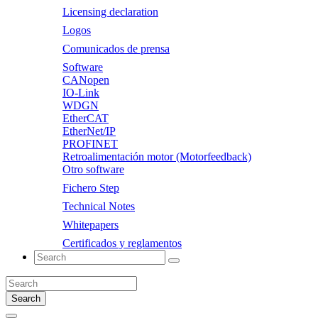
Licensing declaration
Logos
Comunicados de prensa
Software
CANopen
IO-Link
WDGN
EtherCAT
EtherNet/IP
PROFINET
Retroalimentación motor (Motorfeedback)
Otro software
Fichero Step
Technical Notes
Whitepapers
Certificados y reglamentos
Search