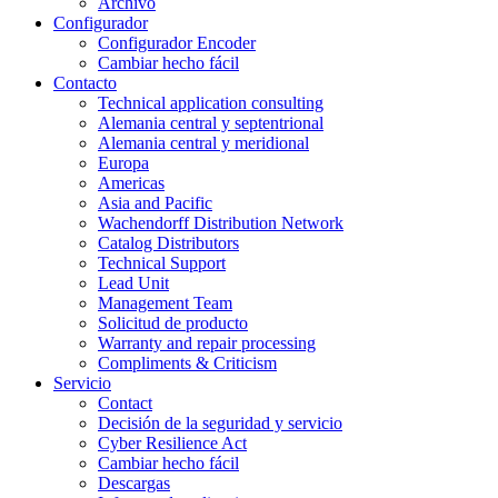
Archivo
Configurador
Configurador Encoder
Cambiar hecho fácil
Contacto
Technical application consulting
Alemania central y septentrional
Alemania central y meridional
Europa
Americas
Asia and Pacific
Wachendorff Distribution Network
Catalog Distributors
Technical Support
Lead Unit
Management Team
Solicitud de producto
Warranty and repair processing
Compliments & Criticism
Servicio
Contact
Decisión de la seguridad y servicio
Cyber Resilience Act
Cambiar hecho fácil
Descargas