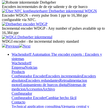
Encoders incrementales
de de eje saliente y de eje hueco
Encoder WDGN
– every pulse from 1 ppr to 16,384 ppr
configurable via NFC.
Incremental encoder WDGP
- Any number of pulses available up to
16,384 ppr
WDGI encoder -
the incremental industry standard
Previous
Next
Wachendorff Automation The encoder experts : Encoders y
sistemas
Wachendorff
Empresa
Noticias
Products
Configurador Encoder
Encoders incrementales
Encoders
absolutos
Encoders redundantes
Retroalimentacion
motor
Equipamiento de huecos digital
Sistemas de
medicion
Accesorios
Archivo
Configurador
Configurador Encoder
Cambiar hecho fácil
Contacto
Technical application consulting
Alemania central y