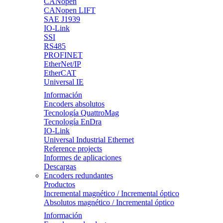
CANopen
CANopen LIFT
SAE J1939
IO-Link
SSI
RS485
PROFINET
EtherNet/IP
EtherCAT
Universal IE
Información
Encoders absolutos
Tecnología QuattroMag
Tecnología EnDra
IO-Link
Universal Industrial Ethernet
Reference projects
Informes de aplicaciones
Descargas
Encoders redundantes
Productos
Incremental magnético / Incremental óptico
Absolutos magnético / Incremental óptico
Información