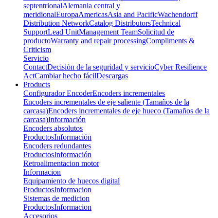
septentrional
Alemania central y
meridional
Europa
Americas
Asia and Pacific
Wachendorff
Distribution Network
Catalog Distributors
Technical
Support
Lead Unit
Management Team
Solicitud de
producto
Warranty and repair processing
Compliments &
Criticism
Servicio
Contact
Decisión de la seguridad y servicio
Cyber Resilience
Act
Cambiar hecho fácil
Descargas
Products
Configurador Encoder
Encoders incrementales
Encoders incrementales de eje saliente (Tamaños de la
carcasa)
Encoders incrementales de eje hueco (Tamaños de la
carcasa)
Información
Encoders absolutos
Productos
Información
Encoders redundantes
Productos
Información
Retroalimentacion motor
Informacion
Equipamiento de huecos digital
Productos
Informacion
Sistemas de medicion
Productos
Informacion
Accesorios