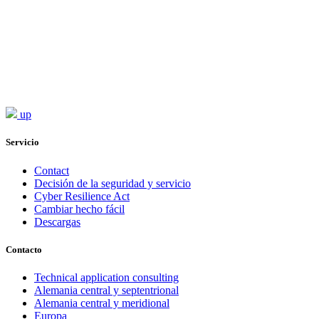
up
Servicio
Contact
Decisión de la seguridad y servicio
Cyber Resilience Act
Cambiar hecho fácil
Descargas
Contacto
Technical application consulting
Alemania central y septentrional
Alemania central y meridional
Europa