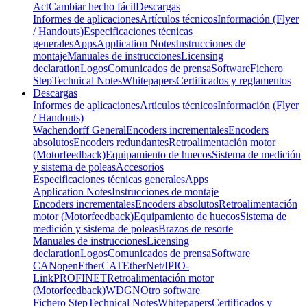
Act
Cambiar hecho fácil
Descargas
Informes de aplicaciones
Artículos técnicos
Información (Flyer
/ Handouts)
Especificaciones técnicas
generales
Apps
Application Notes
Instrucciones de
montaje
Manuales de instrucciones
Licensing
declaration
Logos
Comunicados de prensa
Software
Fichero
Step
Technical Notes
Whitepapers
Certificados y reglamentos
Descargas
Informes de aplicaciones
Artículos técnicos
Información (Flyer
/ Handouts)
Wachendorff General
Encoders incrementales
Encoders
absolutos
Encoders redundantes
Retroalimentación motor
(Motorfeedback)
Equipamiento de huecos
Sistema de medición
y sistema de poleas
Accesorios
Especificaciones técnicas generales
Apps
Application Notes
Instrucciones de montaje
Encoders incrementales
Encoders absolutos
Retroalimentación
motor (Motorfeedback)
Equipamiento de huecos
Sistema de
medición y sistema de poleas
Brazos de resorte
Manuales de instrucciones
Licensing
declaration
Logos
Comunicados de prensa
Software
CANopen
EtherCAT
EtherNet/IP
IO-
Link
PROFINET
Retroalimentación motor
(Motorfeedback)
WDGN
Otro software
Fichero Step
Technical Notes
Whitepapers
Certificados y