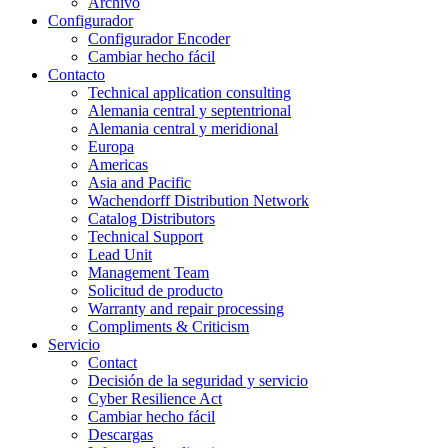
Archivo
Configurador
Configurador Encoder
Cambiar hecho fácil
Contacto
Technical application consulting
Alemania central y septentrional
Alemania central y meridional
Europa
Americas
Asia and Pacific
Wachendorff Distribution Network
Catalog Distributors
Technical Support
Lead Unit
Management Team
Solicitud de producto
Warranty and repair processing
Compliments & Criticism
Servicio
Contact
Decisión de la seguridad y servicio
Cyber Resilience Act
Cambiar hecho fácil
Descargas