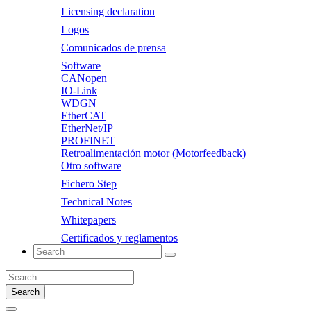
Licensing declaration
Logos
Comunicados de prensa
Software
CANopen
IO-Link
WDGN
EtherCAT
EtherNet/IP
PROFINET
Retroalimentación motor (Motorfeedback)
Otro software
Fichero Step
Technical Notes
Whitepapers
Certificados y reglamentos
Search