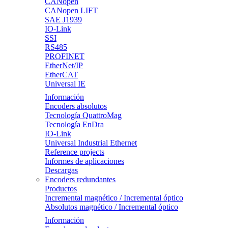
CANopen
CANopen LIFT
SAE J1939
IO-Link
SSI
RS485
PROFINET
EtherNet/IP
EtherCAT
Universal IE
Información
Encoders absolutos
Tecnología QuattroMag
Tecnología EnDra
IO-Link
Universal Industrial Ethernet
Reference projects
Informes de aplicaciones
Descargas
Encoders redundantes
Productos
Incremental magnético / Incremental óptico
Absolutos magnético / Incremental óptico
Información