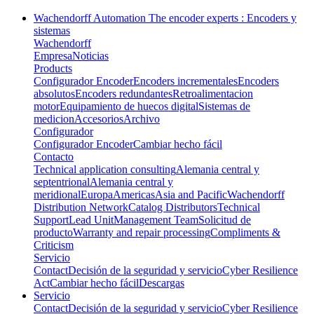
Wachendorff Automation The encoder experts : Encoders y
sistemas
Wachendorff
Empresa
Noticias
Products
Configurador Encoder
Encoders incrementales
Encoders
absolutos
Encoders redundantes
Retroalimentacion
motor
Equipamiento de huecos digital
Sistemas de
medicion
Accesorios
Archivo
Configurador
Configurador Encoder
Cambiar hecho fácil
Contacto
Technical application consulting
Alemania central y
septentrional
Alemania central y
meridional
Europa
Americas
Asia and Pacific
Wachendorff
Distribution Network
Catalog Distributors
Technical
Support
Lead Unit
Management Team
Solicitud de
producto
Warranty and repair processing
Compliments &
Criticism
Servicio
Contact
Decisión de la seguridad y servicio
Cyber Resilience
Act
Cambiar hecho fácil
Descargas
Servicio
Contact
Decisión de la seguridad y servicio
Cyber Resilience