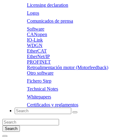
Licensing declaration
Logos
Comunicados de prensa
Software
CANopen
IO-Link
WDGN
EtherCAT
EtherNet/IP
PROFINET
Retroalimentación motor (Motorfeedback)
Otro software
Fichero Step
Technical Notes
Whitepapers
Certificados y reglamentos
Search