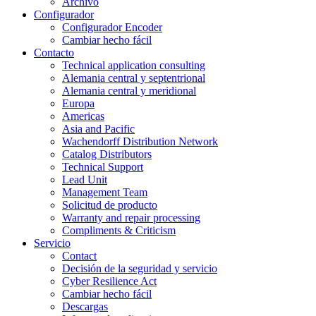
Archivo
Configurador
Configurador Encoder
Cambiar hecho fácil
Contacto
Technical application consulting
Alemania central y septentrional
Alemania central y meridional
Europa
Americas
Asia and Pacific
Wachendorff Distribution Network
Catalog Distributors
Technical Support
Lead Unit
Management Team
Solicitud de producto
Warranty and repair processing
Compliments & Criticism
Servicio
Contact
Decisión de la seguridad y servicio
Cyber Resilience Act
Cambiar hecho fácil
Descargas