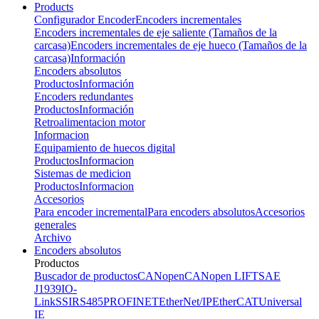
Products
Configurador Encoder
Encoders incrementales
Encoders incrementales de eje saliente (Tamaños de la
carcasa)
Encoders incrementales de eje hueco (Tamaños de la
carcasa)
Información
Encoders absolutos
Productos
Información
Encoders redundantes
Productos
Información
Retroalimentacion motor
Informacion
Equipamiento de huecos digital
Productos
Informacion
Sistemas de medicion
Productos
Informacion
Accesorios
Para encoder incremental
Para encoders absolutos
Accesorios
generales
Archivo
Encoders absolutos
Productos
Buscador de productos
CANopen
CANopen LIFT
SAE
J1939
IO-
Link
SSI
RS485
PROFINET
EtherNet/IP
EtherCAT
Universal
IE