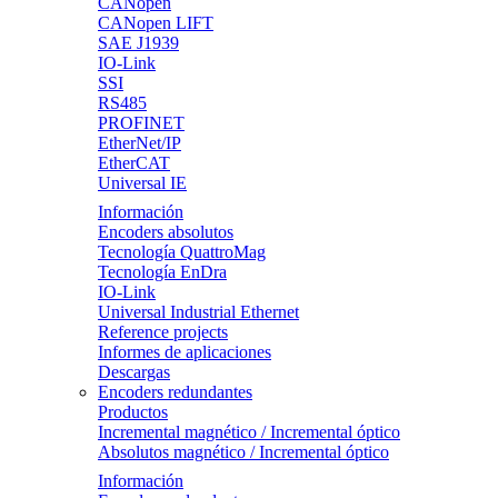
CANopen
CANopen LIFT
SAE J1939
IO-Link
SSI
RS485
PROFINET
EtherNet/IP
EtherCAT
Universal IE
Información
Encoders absolutos
Tecnología QuattroMag
Tecnología EnDra
IO-Link
Universal Industrial Ethernet
Reference projects
Informes de aplicaciones
Descargas
Encoders redundantes
Productos
Incremental magnético / Incremental óptico
Absolutos magnético / Incremental óptico
Información