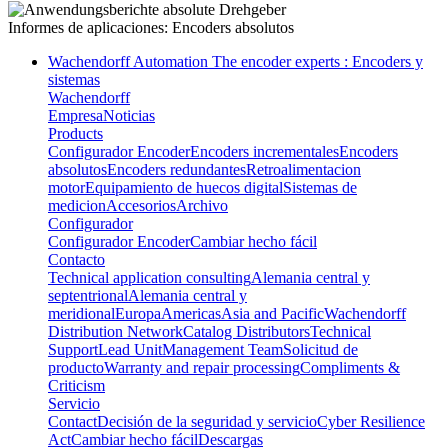
Informes de aplicaciones:
Encoders absolutos
Wachendorff Automation The encoder experts : Encoders y
sistemas
Wachendorff
Empresa
Noticias
Products
Configurador Encoder
Encoders incrementales
Encoders
absolutos
Encoders redundantes
Retroalimentacion
motor
Equipamiento de huecos digital
Sistemas de
medicion
Accesorios
Archivo
Configurador
Configurador Encoder
Cambiar hecho fácil
Contacto
Technical application consulting
Alemania central y
septentrional
Alemania central y
meridional
Europa
Americas
Asia and Pacific
Wachendorff
Distribution Network
Catalog Distributors
Technical
Support
Lead Unit
Management Team
Solicitud de
producto
Warranty and repair processing
Compliments &
Criticism
Servicio
Contact
Decisión de la seguridad y servicio
Cyber Resilience
Act
Cambiar hecho fácil
Descargas