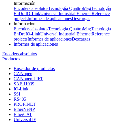
Información
Encoders absolutos
Tecnología QuattroMag
Tecnología
EnDra
IO-Link
Universal Industrial Ethernet
Reference
projects
Informes de aplicaciones
Descargas
Información
Encoders absolutos
Tecnología QuattroMag
Tecnología
EnDra
IO-Link
Universal Industrial Ethernet
Reference
projects
Informes de aplicaciones
Descargas
Informes de aplicaciones
Encoders absolutos
Productos
Buscador de productos
CANopen
CANopen LIFT
SAE J1939
IO-Link
SSI
RS485
PROFINET
EtherNet/IP
EtherCAT
Universal IE