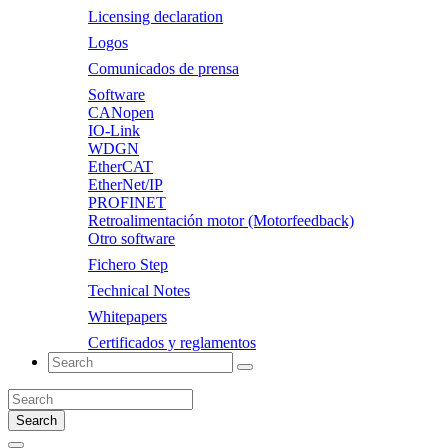
Licensing declaration
Logos
Comunicados de prensa
Software
CANopen
IO-Link
WDGN
EtherCAT
EtherNet/IP
PROFINET
Retroalimentación motor (Motorfeedback)
Otro software
Fichero Step
Technical Notes
Whitepapers
Certificados y reglamentos
Search