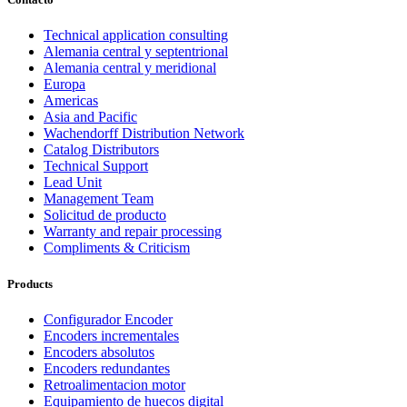
Technical application consulting
Alemania central y septentrional
Alemania central y meridional
Europa
Americas
Asia and Pacific
Wachendorff Distribution Network
Catalog Distributors
Technical Support
Lead Unit
Management Team
Solicitud de producto
Warranty and repair processing
Compliments & Criticism
Products
Configurador Encoder
Encoders incrementales
Encoders absolutos
Encoders redundantes
Retroalimentacion motor
Equipamiento de huecos digital