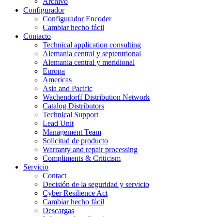
Archivo
Configurador
Configurador Encoder
Cambiar hecho fácil
Contacto
Technical application consulting
Alemania central y septentrional
Alemania central y meridional
Europa
Americas
Asia and Pacific
Wachendorff Distribution Network
Catalog Distributors
Technical Support
Lead Unit
Management Team
Solicitud de producto
Warranty and repair processing
Compliments & Criticism
Servicio
Contact
Decisión de la seguridad y servicio
Cyber Resilience Act
Cambiar hecho fácil
Descargas