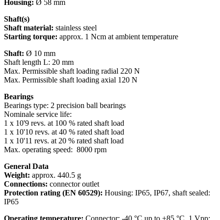
Housing:
Ø 58 mm
Shaft(s)
Shaft material:
stainless steel
Starting torque:
approx. 1 Ncm at ambient temperature
Shaft:
Ø 10 mm
Shaft length L: 20 mm
Max. Permissible shaft loading radial 220 N
Max. Permissible shaft loading axial 120 N
Bearings
Bearings type: 2 precision ball bearings
Nominale service life:
1 x 10'9 revs. at 100 % rated shaft load
1 x 10'10 revs. at 40 % rated shaft load
1 x 10'11 revs. at 20 % rated shaft load
Max. operating speed: 8000 rpm
General Data
Weight:
approx. 440.5 g
Connections:
connector outlet
Protection rating (EN 60529):
Housing: IP65, IP67, shaft sealed:
IP65
Operating temperature:
Connector: -40 °C up to +85 °C, 1 Vpp: