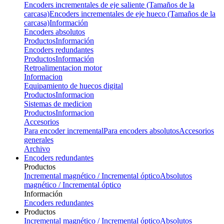
Encoders incrementales de eje saliente (Tamaños de la
carcasa)
Encoders incrementales de eje hueco (Tamaños de la
carcasa)
Información
Encoders absolutos
Productos
Información
Encoders redundantes
Productos
Información
Retroalimentacion motor
Informacion
Equipamiento de huecos digital
Productos
Informacion
Sistemas de medicion
Productos
Informacion
Accesorios
Para encoder incremental
Para encoders absolutos
Accesorios
generales
Archivo
Encoders redundantes
Productos
Incremental magnético / Incremental óptico
Absolutos
magnético / Incremental óptico
Información
Encoders redundantes
Productos
Incremental magnético / Incremental óptico
Absolutos