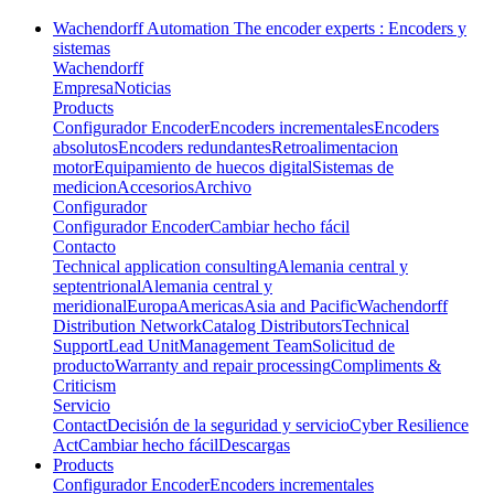
Wachendorff Automation The encoder experts : Encoders y
sistemas
Wachendorff
Empresa
Noticias
Products
Configurador Encoder
Encoders incrementales
Encoders
absolutos
Encoders redundantes
Retroalimentacion
motor
Equipamiento de huecos digital
Sistemas de
medicion
Accesorios
Archivo
Configurador
Configurador Encoder
Cambiar hecho fácil
Contacto
Technical application consulting
Alemania central y
septentrional
Alemania central y
meridional
Europa
Americas
Asia and Pacific
Wachendorff
Distribution Network
Catalog Distributors
Technical
Support
Lead Unit
Management Team
Solicitud de
producto
Warranty and repair processing
Compliments &
Criticism
Servicio
Contact
Decisión de la seguridad y servicio
Cyber Resilience
Act
Cambiar hecho fácil
Descargas
Products
Configurador Encoder
Encoders incrementales