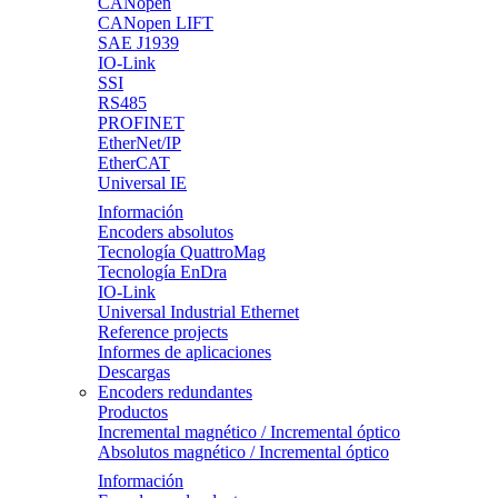
CANopen
CANopen LIFT
SAE J1939
IO-Link
SSI
RS485
PROFINET
EtherNet/IP
EtherCAT
Universal IE
Información
Encoders absolutos
Tecnología QuattroMag
Tecnología EnDra
IO-Link
Universal Industrial Ethernet
Reference projects
Informes de aplicaciones
Descargas
Encoders redundantes
Productos
Incremental magnético / Incremental óptico
Absolutos magnético / Incremental óptico
Información