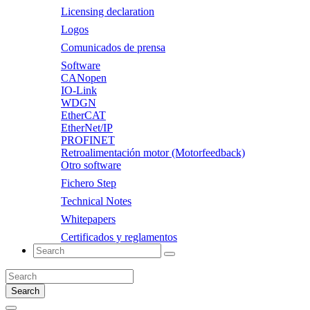
Licensing declaration
Logos
Comunicados de prensa
Software
CANopen
IO-Link
WDGN
EtherCAT
EtherNet/IP
PROFINET
Retroalimentación motor (Motorfeedback)
Otro software
Fichero Step
Technical Notes
Whitepapers
Certificados y reglamentos
Search