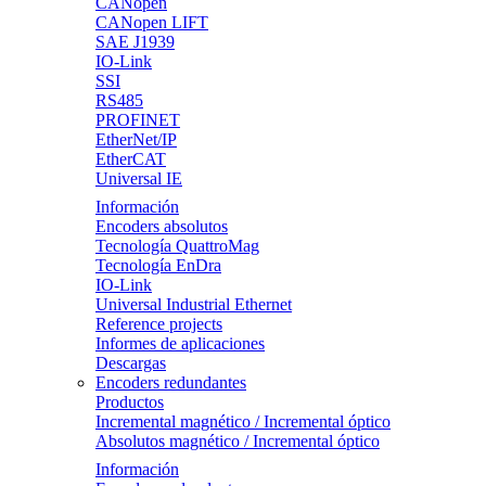
CANopen
CANopen LIFT
SAE J1939
IO-Link
SSI
RS485
PROFINET
EtherNet/IP
EtherCAT
Universal IE
Información
Encoders absolutos
Tecnología QuattroMag
Tecnología EnDra
IO-Link
Universal Industrial Ethernet
Reference projects
Informes de aplicaciones
Descargas
Encoders redundantes
Productos
Incremental magnético / Incremental óptico
Absolutos magnético / Incremental óptico
Información