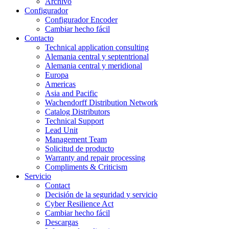
Archivo
Configurador
Configurador Encoder
Cambiar hecho fácil
Contacto
Technical application consulting
Alemania central y septentrional
Alemania central y meridional
Europa
Americas
Asia and Pacific
Wachendorff Distribution Network
Catalog Distributors
Technical Support
Lead Unit
Management Team
Solicitud de producto
Warranty and repair processing
Compliments & Criticism
Servicio
Contact
Decisión de la seguridad y servicio
Cyber Resilience Act
Cambiar hecho fácil
Descargas