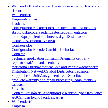
Wachendorff Automation The encoder experts : Encoders y
sistemas
Wachendorff
Empresa
Noticias
Products
Configurador Encoder
Encoders incrementales
Encoders
absolutos
Encoders redundantes
Retroalimentacion
motor
Equipamiento de huecos digital
Sistemas de
medicion
Accesorios
Archivo
Configurador
Configurador Encoder
Cambiar hecho fácil
Contacto
Technical application consulting
Alemania central y
septentrional
Alemania central y
meridional
Europa
Americas
Asia and Pacific
Wachendorff
Distribution Network
Catalog Distributors
Technical
Support
Lead Unit
Management Team
Solicitud de
producto
Warranty and repair processing
Compliments &
Criticism
Servicio
Contact
Decisión de la seguridad y servicio
Cyber Resilience
Act
Cambiar hecho fácil
Descargas
Wachendorff
Empresa