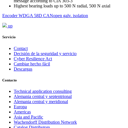
message according to CiA 303-3
Highest bearing loads up to 500 N radial, 500 N axial
Encoder WDGA 58D CANopen galv. isolation
up
Servicio
Contact
Decisión de la seguridad y servicio
Cyber Resilience Act
Cambiar hecho fácil
Descargas
Contacto
Technical application consulting
Alemania central y septentrional
Alemania central y meridional
Europa
Americas
Asia and Pacific
Wachendorff Distribution Network
Catalog Distributors