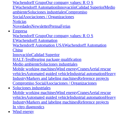
Wachendorff Grupo
Our company values: R O S
E
Wachendorff Automation
Innovación
Calidad Superior
Medio
ambiente
Soluciones industriales
Compromiso
Social
Asociaciones / Organizaciones
Noticias
Novedades
Newsletter
Prensa
Ferias
Empresa
Wachendorff Grupo
Our company values: R O S
E
Wachendorff Automation
Wachendorff Automation USA
Wachendorff Automation
China
Innovación
Calidad Superior
HALT-Test
Bearing package qualification
Medio ambiente
Soluciones industriales
Mobile working machines
Wind energy
Cranes
Aerial rescue
vehicles
Automated guided vehicle
Industrial automation
Heavy
Industry
Markers and labeling machines
Reference projects
Compromiso Social
Asociaciones / Organizaciones
Soluciones industriales
Mobile working machines
Wind energy
Cranes
Aerial rescue
vehicles
Automated guided vehicle
Industrial automation
Heavy
Industry
Markers and labeling machines
Reference projects
In vitro diagnostics
Wind energy