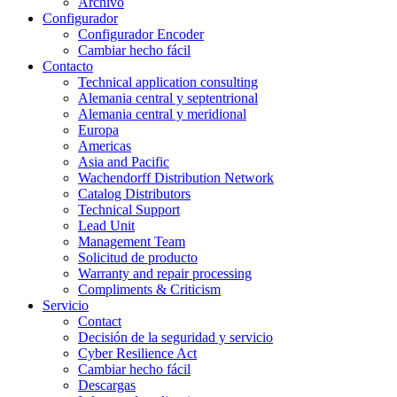
Archivo
Configurador
Configurador Encoder
Cambiar hecho fácil
Contacto
Technical application consulting
Alemania central y septentrional
Alemania central y meridional
Europa
Americas
Asia and Pacific
Wachendorff Distribution Network
Catalog Distributors
Technical Support
Lead Unit
Management Team
Solicitud de producto
Warranty and repair processing
Compliments & Criticism
Servicio
Contact
Decisión de la seguridad y servicio
Cyber Resilience Act
Cambiar hecho fácil
Descargas