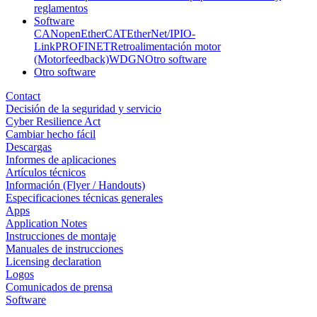
reglamentos
Software
CANopen
EtherCAT
EtherNet/IP
IO-
Link
PROFINET
Retroalimentación motor
(Motorfeedback)
WDGN
Otro software
Otro software
Contact
Decisión de la seguridad y servicio
Cyber Resilience Act
Cambiar hecho fácil
Descargas
Informes de aplicaciones
Artículos técnicos
Información (Flyer / Handouts)
Especificaciones técnicas generales
Apps
Application Notes
Instrucciones de montaje
Manuales de instrucciones
Licensing declaration
Logos
Comunicados de prensa
Software