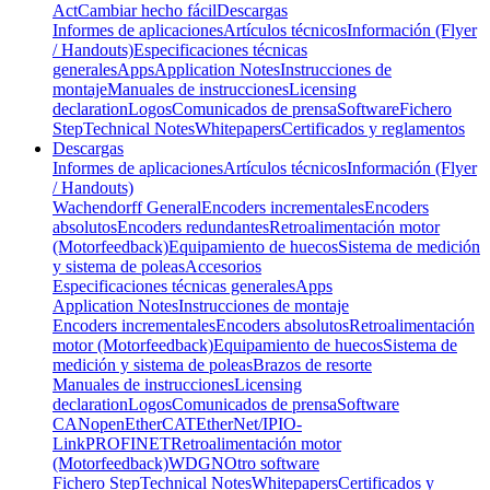
Act
Cambiar hecho fácil
Descargas
Informes de aplicaciones
Artículos técnicos
Información (Flyer
/ Handouts)
Especificaciones técnicas
generales
Apps
Application Notes
Instrucciones de
montaje
Manuales de instrucciones
Licensing
declaration
Logos
Comunicados de prensa
Software
Fichero
Step
Technical Notes
Whitepapers
Certificados y reglamentos
Descargas
Informes de aplicaciones
Artículos técnicos
Información (Flyer
/ Handouts)
Wachendorff General
Encoders incrementales
Encoders
absolutos
Encoders redundantes
Retroalimentación motor
(Motorfeedback)
Equipamiento de huecos
Sistema de medición
y sistema de poleas
Accesorios
Especificaciones técnicas generales
Apps
Application Notes
Instrucciones de montaje
Encoders incrementales
Encoders absolutos
Retroalimentación
motor (Motorfeedback)
Equipamiento de huecos
Sistema de
medición y sistema de poleas
Brazos de resorte
Manuales de instrucciones
Licensing
declaration
Logos
Comunicados de prensa
Software
CANopen
EtherCAT
EtherNet/IP
IO-
Link
PROFINET
Retroalimentación motor
(Motorfeedback)
WDGN
Otro software
Fichero Step
Technical Notes
Whitepapers
Certificados y