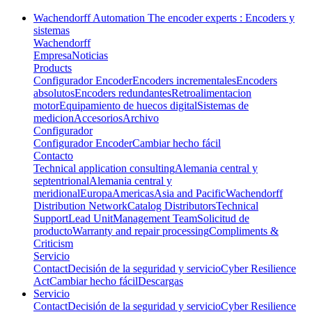
Wachendorff Automation The encoder experts : Encoders y
sistemas
Wachendorff
Empresa
Noticias
Products
Configurador Encoder
Encoders incrementales
Encoders
absolutos
Encoders redundantes
Retroalimentacion
motor
Equipamiento de huecos digital
Sistemas de
medicion
Accesorios
Archivo
Configurador
Configurador Encoder
Cambiar hecho fácil
Contacto
Technical application consulting
Alemania central y
septentrional
Alemania central y
meridional
Europa
Americas
Asia and Pacific
Wachendorff
Distribution Network
Catalog Distributors
Technical
Support
Lead Unit
Management Team
Solicitud de
producto
Warranty and repair processing
Compliments &
Criticism
Servicio
Contact
Decisión de la seguridad y servicio
Cyber Resilience
Act
Cambiar hecho fácil
Descargas
Servicio
Contact
Decisión de la seguridad y servicio
Cyber Resilience