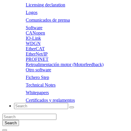
Licensing declaration
Logos
Comunicados de prensa
Software
CANopen
IO-Link
WDGN
EtherCAT
EtherNet/IP
PROFINET
Retroalimentación motor (Motorfeedback)
Otro software
Fichero Step
Technical Notes
Whitepapers
Certificados y reglamentos
Search