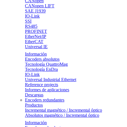
CANopen
CANopen LIFT
SAE J1939
IO-Link
SSI
RS485
PROFINET
EtherNet/IP
EtherCAT
Universal IE
Información
Encoders absolutos
Tecnología QuattroMag
Tecnología EnDra
IO-Link
Universal Industrial Ethernet
Reference projects
Informes de aplicaciones
Descargas
Encoders redundantes
Productos
Incremental magnético / Incremental óptico
Absolutos magnético / Incremental óptico
Información