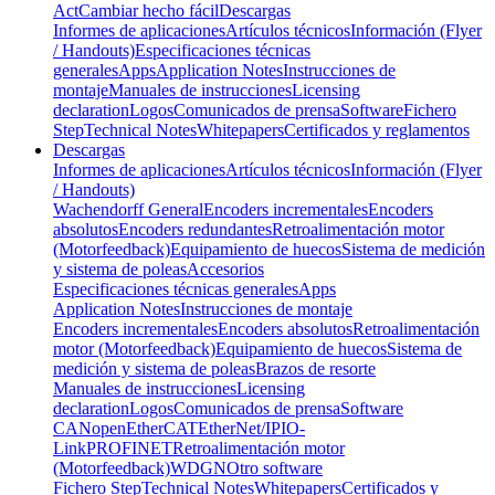
Act
Cambiar hecho fácil
Descargas
Informes de aplicaciones
Artículos técnicos
Información (Flyer
/ Handouts)
Especificaciones técnicas
generales
Apps
Application Notes
Instrucciones de
montaje
Manuales de instrucciones
Licensing
declaration
Logos
Comunicados de prensa
Software
Fichero
Step
Technical Notes
Whitepapers
Certificados y reglamentos
Descargas
Informes de aplicaciones
Artículos técnicos
Información (Flyer
/ Handouts)
Wachendorff General
Encoders incrementales
Encoders
absolutos
Encoders redundantes
Retroalimentación motor
(Motorfeedback)
Equipamiento de huecos
Sistema de medición
y sistema de poleas
Accesorios
Especificaciones técnicas generales
Apps
Application Notes
Instrucciones de montaje
Encoders incrementales
Encoders absolutos
Retroalimentación
motor (Motorfeedback)
Equipamiento de huecos
Sistema de
medición y sistema de poleas
Brazos de resorte
Manuales de instrucciones
Licensing
declaration
Logos
Comunicados de prensa
Software
CANopen
EtherCAT
EtherNet/IP
IO-
Link
PROFINET
Retroalimentación motor
(Motorfeedback)
WDGN
Otro software
Fichero Step
Technical Notes
Whitepapers
Certificados y