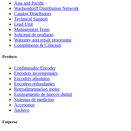
Asia and Pacific
Wachendorff Distribution Network
Catalog Distributors
Technical Support
Lead Unit
Management Team
Solicitud de producto
Warranty and repair processing
Compliments & Criticism
Products
Configurador Encoder
Encoders incrementales
Encoders absolutos
Encoders redundantes
Retroalimentacion motor
Equipamiento de huecos digital
Sistemas de medicion
Accesorios
Archivo
Empresa