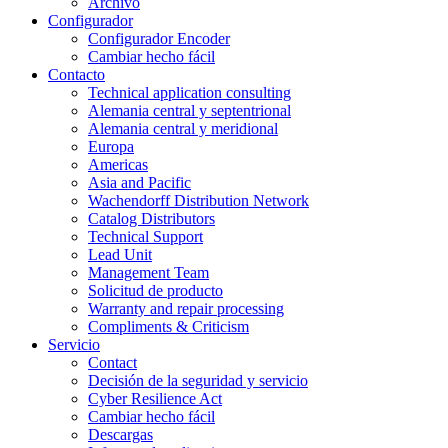
Archivo
Configurador
Configurador Encoder
Cambiar hecho fácil
Contacto
Technical application consulting
Alemania central y septentrional
Alemania central y meridional
Europa
Americas
Asia and Pacific
Wachendorff Distribution Network
Catalog Distributors
Technical Support
Lead Unit
Management Team
Solicitud de producto
Warranty and repair processing
Compliments & Criticism
Servicio
Contact
Decisión de la seguridad y servicio
Cyber Resilience Act
Cambiar hecho fácil
Descargas