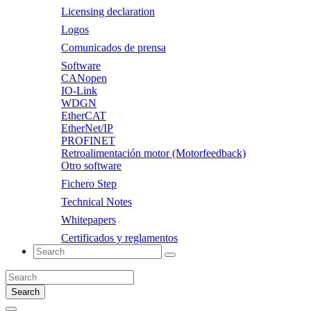
Licensing declaration
Logos
Comunicados de prensa
Software
CANopen
IO-Link
WDGN
EtherCAT
EtherNet/IP
PROFINET
Retroalimentación motor (Motorfeedback)
Otro software
Fichero Step
Technical Notes
Whitepapers
Certificados y reglamentos
Search