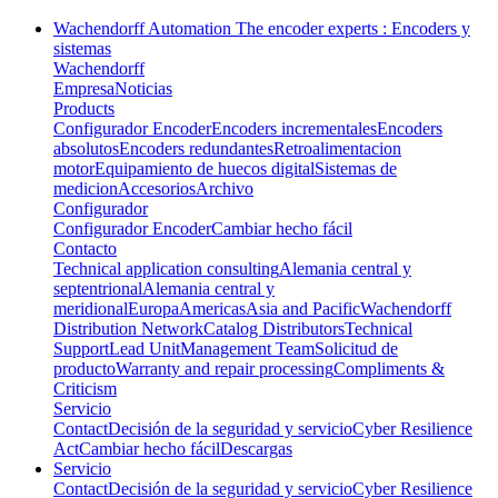
Wachendorff Automation The encoder experts : Encoders y
sistemas
Wachendorff
Empresa
Noticias
Products
Configurador Encoder
Encoders incrementales
Encoders
absolutos
Encoders redundantes
Retroalimentacion
motor
Equipamiento de huecos digital
Sistemas de
medicion
Accesorios
Archivo
Configurador
Configurador Encoder
Cambiar hecho fácil
Contacto
Technical application consulting
Alemania central y
septentrional
Alemania central y
meridional
Europa
Americas
Asia and Pacific
Wachendorff
Distribution Network
Catalog Distributors
Technical
Support
Lead Unit
Management Team
Solicitud de
producto
Warranty and repair processing
Compliments &
Criticism
Servicio
Contact
Decisión de la seguridad y servicio
Cyber Resilience
Act
Cambiar hecho fácil
Descargas
Servicio
Contact
Decisión de la seguridad y servicio
Cyber Resilience