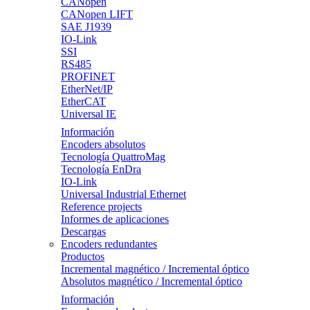
CANopen
CANopen LIFT
SAE J1939
IO-Link
SSI
RS485
PROFINET
EtherNet/IP
EtherCAT
Universal IE
Información
Encoders absolutos
Tecnología QuattroMag
Tecnología EnDra
IO-Link
Universal Industrial Ethernet
Reference projects
Informes de aplicaciones
Descargas
Encoders redundantes
Productos
Incremental magnético / Incremental óptico
Absolutos magnético / Incremental óptico
Información