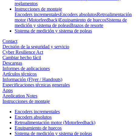
reglamentos
Instrucciones de montaje
Encoders incrementales
Encoders absolutos
Retroalimentación
motor (Motorfeedback)
Equipamiento de huecos
Sistema de
medición y sistema de poleas
Brazos de resorte
Sistema de medición y sistema de poleas
Contact
Decisión de la seguridad y servicio
Cyber Resilience Act
Cambiar hecho fácil
Descargas
Informes de aplicaciones
Artículos técnicos
Información (Flyer / Handouts)
Especificaciones técnicas generales
Apps
Application Notes
Instrucciones de montaje
Encoders incrementales
Encoders absolutos
Retroalimentación motor (Motorfeedback)
Equipamiento de huecos
Sistema de medición y sistema de poleas