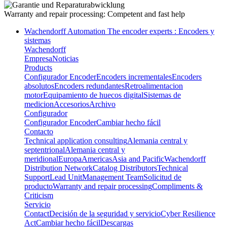
Warranty and repair processing:
Competent and fast help
Wachendorff Automation The encoder experts : Encoders y
sistemas
Wachendorff
Empresa
Noticias
Products
Configurador Encoder
Encoders incrementales
Encoders
absolutos
Encoders redundantes
Retroalimentacion
motor
Equipamiento de huecos digital
Sistemas de
medicion
Accesorios
Archivo
Configurador
Configurador Encoder
Cambiar hecho fácil
Contacto
Technical application consulting
Alemania central y
septentrional
Alemania central y
meridional
Europa
Americas
Asia and Pacific
Wachendorff
Distribution Network
Catalog Distributors
Technical
Support
Lead Unit
Management Team
Solicitud de
producto
Warranty and repair processing
Compliments &
Criticism
Servicio
Contact
Decisión de la seguridad y servicio
Cyber Resilience
Act
Cambiar hecho fácil
Descargas