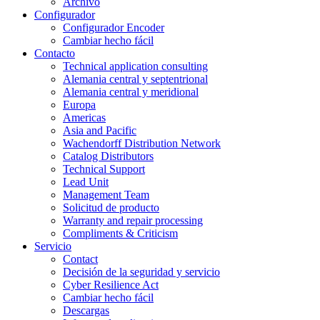
Archivo
Configurador
Configurador Encoder
Cambiar hecho fácil
Contacto
Technical application consulting
Alemania central y septentrional
Alemania central y meridional
Europa
Americas
Asia and Pacific
Wachendorff Distribution Network
Catalog Distributors
Technical Support
Lead Unit
Management Team
Solicitud de producto
Warranty and repair processing
Compliments & Criticism
Servicio
Contact
Decisión de la seguridad y servicio
Cyber Resilience Act
Cambiar hecho fácil
Descargas