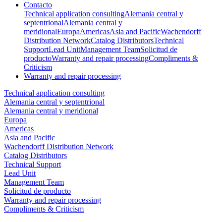
Contacto
Technical application consulting
Alemania central y
septentrional
Alemania central y
meridional
Europa
Americas
Asia and Pacific
Wachendorff
Distribution Network
Catalog Distributors
Technical
Support
Lead Unit
Management Team
Solicitud de
producto
Warranty and repair processing
Compliments &
Criticism
Warranty and repair processing
Technical application consulting
Alemania central y septentrional
Alemania central y meridional
Europa
Americas
Asia and Pacific
Wachendorff Distribution Network
Catalog Distributors
Technical Support
Lead Unit
Management Team
Solicitud de producto
Warranty and repair processing
Compliments & Criticism