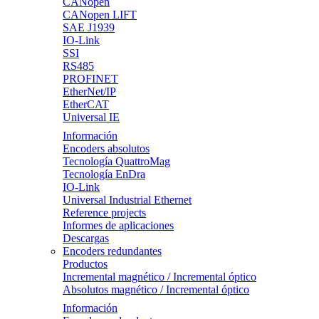
CANopen
CANopen LIFT
SAE J1939
IO-Link
SSI
RS485
PROFINET
EtherNet/IP
EtherCAT
Universal IE
Información
Encoders absolutos
Tecnología QuattroMag
Tecnología EnDra
IO-Link
Universal Industrial Ethernet
Reference projects
Informes de aplicaciones
Descargas
Encoders redundantes
Productos
Incremental magnético / Incremental óptico
Absolutos magnético / Incremental óptico
Información