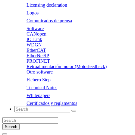
Licensing declaration
Logos
Comunicados de prensa
Software
CANopen
IO-Link
WDGN
EtherCAT
EtherNet/IP
PROFINET
Retroalimentación motor (Motorfeedback)
Otro software
Fichero Step
Technical Notes
Whitepapers
Certificados y reglamentos
Search