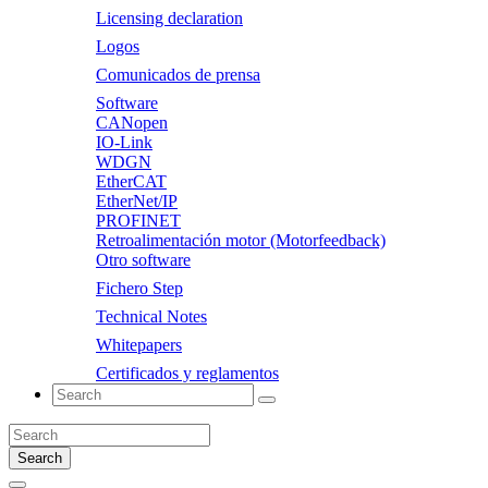
Licensing declaration
Logos
Comunicados de prensa
Software
CANopen
IO-Link
WDGN
EtherCAT
EtherNet/IP
PROFINET
Retroalimentación motor (Motorfeedback)
Otro software
Fichero Step
Technical Notes
Whitepapers
Certificados y reglamentos
Search