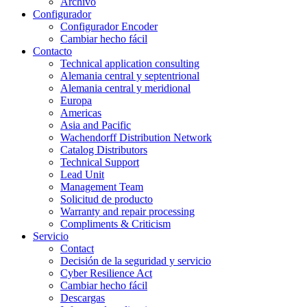
Archivo
Configurador
Configurador Encoder
Cambiar hecho fácil
Contacto
Technical application consulting
Alemania central y septentrional
Alemania central y meridional
Europa
Americas
Asia and Pacific
Wachendorff Distribution Network
Catalog Distributors
Technical Support
Lead Unit
Management Team
Solicitud de producto
Warranty and repair processing
Compliments & Criticism
Servicio
Contact
Decisión de la seguridad y servicio
Cyber Resilience Act
Cambiar hecho fácil
Descargas