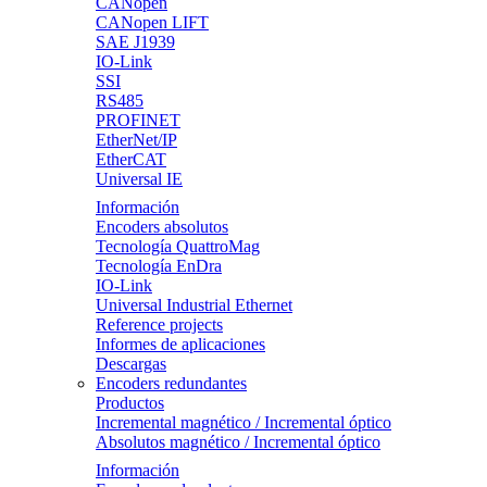
CANopen
CANopen LIFT
SAE J1939
IO-Link
SSI
RS485
PROFINET
EtherNet/IP
EtherCAT
Universal IE
Información
Encoders absolutos
Tecnología QuattroMag
Tecnología EnDra
IO-Link
Universal Industrial Ethernet
Reference projects
Informes de aplicaciones
Descargas
Encoders redundantes
Productos
Incremental magnético / Incremental óptico
Absolutos magnético / Incremental óptico
Información