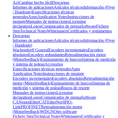
Act
Cambiar hecho fácil
Descargas
Informes de aplicaciones
Artículos técnicos
Información (Flyer
/ Handouts)
Especificaciones técnicas
generales
Apps
Application Notes
Instrucciones de
montaje
Manuales de instrucciones
Licensing
declaration
Logos
Comunicados de prensa
Software
Fichero
Step
Technical Notes
Whitepapers
Certificados y reglamentos
Descargas
Informes de aplicaciones
Artículos técnicos
Información (Flyer
/ Handouts)
Wachendorff General
Encoders incrementales
Encoders
absolutos
Encoders redundantes
Retroalimentación motor
(Motorfeedback)
Equipamiento de huecos
Sistema de medición
y sistema de poleas
Accesorios
Especificaciones técnicas generales
Apps
Application Notes
Instrucciones de montaje
Encoders incrementales
Encoders absolutos
Retroalimentación
motor (Motorfeedback)
Equipamiento de huecos
Sistema de
medición y sistema de poleas
Brazos de resorte
Manuales de instrucciones
Licensing
declaration
Logos
Comunicados de prensa
Software
CANopen
EtherCAT
EtherNet/IP
IO-
Link
PROFINET
Retroalimentación motor
(Motorfeedback)
WDGN
Otro software
Fichero Step
Technical Notes
Whitepapers
Certificados y