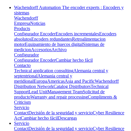
Wachendorff Automation The encoder experts : Encoders y
sistemas
Wachendorff
Empresa
Noticias
Products
Configurador Encoder
Encoders incrementales
Encoders
absolutos
Encoders redundantes
Retroalimentacion
motor
Equipamiento de huecos digital
Sistemas de
medicion
Accesorios
Archivo
Configurador
Configurador Encoder
Cambiar hecho fácil
Contacto
Technical application consulting
Alemania central y
septentrional
Alemania central y
meridional
Europa
Americas
Asia and Pacific
Wachendorff
Distribution Network
Catalog Distributors
Technical
Support
Lead Unit
Management Team
Solicitud de
producto
Warranty and repair processing
Compliments &
Criticism
Servicio
Contact
Decisión de la seguridad y servicio
Cyber Resilience
Act
Cambiar hecho fácil
Descargas
Servicio
Contact
Decisión de la seguridad y servicio
Cyber Resilience