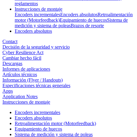
reglamentos
Instrucciones de montaje
Encoders incrementales
Encoders absolutos
Retroalimentación
motor (Motorfeedback)
Equipamiento de huecos
Sistema de
medición y sistema de poleas
Brazos de resorte
Encoders absolutos
Contact
Decisión de la seguridad y servicio
Cyber Resilience Act
Cambiar hecho fácil
Descargas
Informes de aplicaciones
Artículos técnicos
Información (Flyer / Handouts)
Especificaciones técnicas generales
Apps
Application Notes
Instrucciones de montaje
Encoders incrementales
Encoders absolutos
Retroalimentación motor (Motorfeedback)
Equipamiento de huecos
Sistema de medición y sistema de poleas