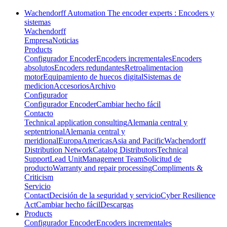
Wachendorff Automation The encoder experts : Encoders y
sistemas
Wachendorff
Empresa
Noticias
Products
Configurador Encoder
Encoders incrementales
Encoders
absolutos
Encoders redundantes
Retroalimentacion
motor
Equipamiento de huecos digital
Sistemas de
medicion
Accesorios
Archivo
Configurador
Configurador Encoder
Cambiar hecho fácil
Contacto
Technical application consulting
Alemania central y
septentrional
Alemania central y
meridional
Europa
Americas
Asia and Pacific
Wachendorff
Distribution Network
Catalog Distributors
Technical
Support
Lead Unit
Management Team
Solicitud de
producto
Warranty and repair processing
Compliments &
Criticism
Servicio
Contact
Decisión de la seguridad y servicio
Cyber Resilience
Act
Cambiar hecho fácil
Descargas
Products
Configurador Encoder
Encoders incrementales