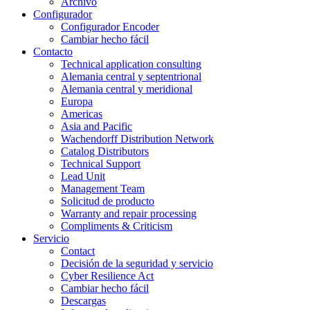
Archivo
Configurador
Configurador Encoder
Cambiar hecho fácil
Contacto
Technical application consulting
Alemania central y septentrional
Alemania central y meridional
Europa
Americas
Asia and Pacific
Wachendorff Distribution Network
Catalog Distributors
Technical Support
Lead Unit
Management Team
Solicitud de producto
Warranty and repair processing
Compliments & Criticism
Servicio
Contact
Decisión de la seguridad y servicio
Cyber Resilience Act
Cambiar hecho fácil
Descargas