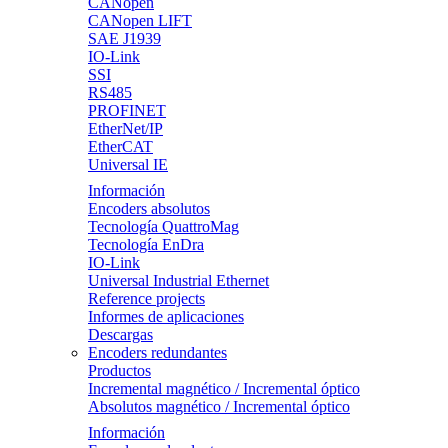
CANopen
CANopen LIFT
SAE J1939
IO-Link
SSI
RS485
PROFINET
EtherNet/IP
EtherCAT
Universal IE
Información
Encoders absolutos
Tecnología QuattroMag
Tecnología EnDra
IO-Link
Universal Industrial Ethernet
Reference projects
Informes de aplicaciones
Descargas
Encoders redundantes
Productos
Incremental magnético / Incremental óptico
Absolutos magnético / Incremental óptico
Información