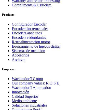
Warranty and repair processing
Compliments & Criticism
Products
Configurador Encoder
Encoders incrementales
Encoders absolutos
Encoders redundantes
Retroalimentacion motor
Equipamiento de huecos digital
Sistemas de medicion
Accesorios
Archivo
Empresa
Wachendorff Grupo
Our company values: R O S E
Wachendorff Automation
Innovación
Calidad Superior
Medio ambiente
Soluciones industriales
Compromiso Social