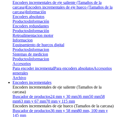
Encoders incrementales de eje saliente (Tamaños de la
carcasa)
Encoders incrementales de eje hueco (Tamaños de la
carcasa)
Información
Encoders absolutos
Productos
Información
Encoders redundantes
Productos
Información
Retroalimentacion motor
Informacion
Equipamiento de huecos digital
Productos
Informacion
Sistemas de medicion
Productos
Informacion
Accesorios
Para encoder incremental
Para encoders absolutos
Accesorios
generales
Archivo
Encoders incrementales
Encoders incrementales de eje saliente (Tamaños de la
carcasa)
Buscador de productos
24 mm y 30 mm
36 mm
50 mm
58
mm
63 mm y 67 mm
70 mm y 115 mm
Encoders incrementales de eje hueco (Tamaños de la carcasa)
Buscador de productos
36 mm y 58 mm
80 mm, 100 mm y
145 mm