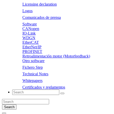
Licensing declaration
Logos
Comunicados de prensa
Software
CANopen
IO-Link
WDGN
EtherCAT
EtherNet/IP
PROFINET
Retroalimentación motor (Motorfeedback)
Otro software
Fichero Step
Technical Notes
Whitepapers
Certificados y reglamentos
Search