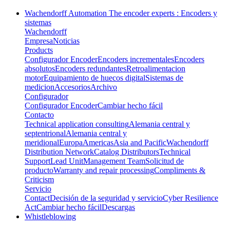
Wachendorff Automation The encoder experts : Encoders y
sistemas
Wachendorff
Empresa
Noticias
Products
Configurador Encoder
Encoders incrementales
Encoders
absolutos
Encoders redundantes
Retroalimentacion
motor
Equipamiento de huecos digital
Sistemas de
medicion
Accesorios
Archivo
Configurador
Configurador Encoder
Cambiar hecho fácil
Contacto
Technical application consulting
Alemania central y
septentrional
Alemania central y
meridional
Europa
Americas
Asia and Pacific
Wachendorff
Distribution Network
Catalog Distributors
Technical
Support
Lead Unit
Management Team
Solicitud de
producto
Warranty and repair processing
Compliments &
Criticism
Servicio
Contact
Decisión de la seguridad y servicio
Cyber Resilience
Act
Cambiar hecho fácil
Descargas
Whistleblowing