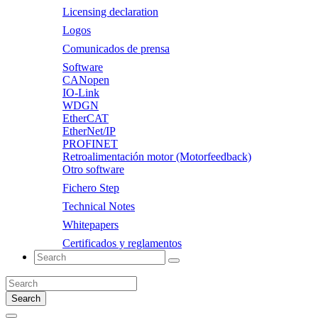
Licensing declaration
Logos
Comunicados de prensa
Software
CANopen
IO-Link
WDGN
EtherCAT
EtherNet/IP
PROFINET
Retroalimentación motor (Motorfeedback)
Otro software
Fichero Step
Technical Notes
Whitepapers
Certificados y reglamentos
Search