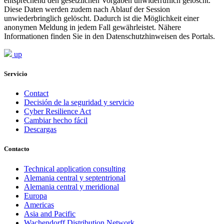
entsprechend den gesetzlichen Vorgaben unwiderruflich gelöscht.
Diese Daten werden zudem nach Ablauf der Session
unwiederbringlich gelöscht. Dadurch ist die Möglichkeit einer
anonymen Meldung in jedem Fall gewährleistet. Nähere
Informationen finden Sie in den Datenschutzhinweisen des Portals.
up
Servicio
Contact
Decisión de la seguridad y servicio
Cyber Resilience Act
Cambiar hecho fácil
Descargas
Contacto
Technical application consulting
Alemania central y septentrional
Alemania central y meridional
Europa
Americas
Asia and Pacific
Wachendorff Distribution Network