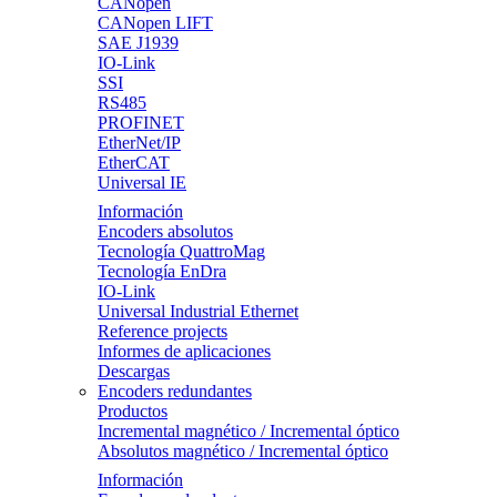
CANopen
CANopen LIFT
SAE J1939
IO-Link
SSI
RS485
PROFINET
EtherNet/IP
EtherCAT
Universal IE
Información
Encoders absolutos
Tecnología QuattroMag
Tecnología EnDra
IO-Link
Universal Industrial Ethernet
Reference projects
Informes de aplicaciones
Descargas
Encoders redundantes
Productos
Incremental magnético / Incremental óptico
Absolutos magnético / Incremental óptico
Información