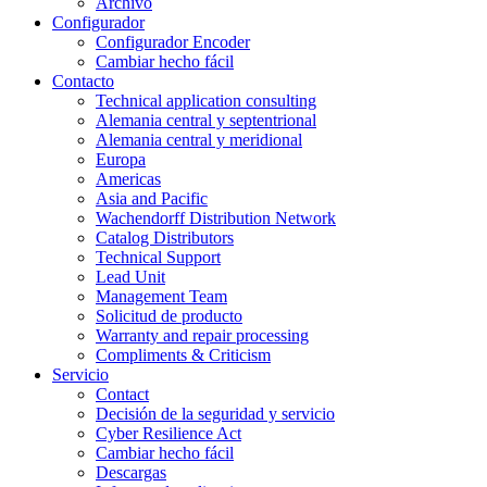
Archivo
Configurador
Configurador Encoder
Cambiar hecho fácil
Contacto
Technical application consulting
Alemania central y septentrional
Alemania central y meridional
Europa
Americas
Asia and Pacific
Wachendorff Distribution Network
Catalog Distributors
Technical Support
Lead Unit
Management Team
Solicitud de producto
Warranty and repair processing
Compliments & Criticism
Servicio
Contact
Decisión de la seguridad y servicio
Cyber Resilience Act
Cambiar hecho fácil
Descargas