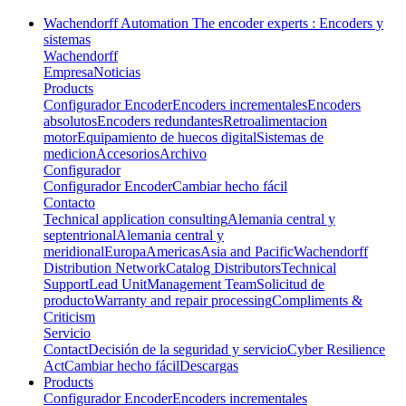
Wachendorff Automation The encoder experts : Encoders y
sistemas
Wachendorff
Empresa
Noticias
Products
Configurador Encoder
Encoders incrementales
Encoders
absolutos
Encoders redundantes
Retroalimentacion
motor
Equipamiento de huecos digital
Sistemas de
medicion
Accesorios
Archivo
Configurador
Configurador Encoder
Cambiar hecho fácil
Contacto
Technical application consulting
Alemania central y
septentrional
Alemania central y
meridional
Europa
Americas
Asia and Pacific
Wachendorff
Distribution Network
Catalog Distributors
Technical
Support
Lead Unit
Management Team
Solicitud de
producto
Warranty and repair processing
Compliments &
Criticism
Servicio
Contact
Decisión de la seguridad y servicio
Cyber Resilience
Act
Cambiar hecho fácil
Descargas
Products
Configurador Encoder
Encoders incrementales