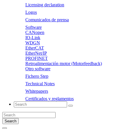
Licensing declaration
Logos
Comunicados de prensa
Software
CANopen
IO-Link
WDGN
EtherCAT
EtherNet/IP
PROFINET
Retroalimentación motor (Motorfeedback)
Otro software
Fichero Step
Technical Notes
Whitepapers
Certificados y reglamentos
Search