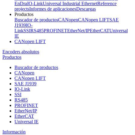
EnDra
IO-Link
Universal Industrial Ethernet
Reference
projects
Informes de aplicaciones
Descargas
Productos
Buscador de productos
CANopen
CANopen LIFT
SAE
J1939
IO-
Link
SSI
RS485
PROFINET
EtherNet/IP
EtherCAT
Universal
IE
CANopen LIFT
Encoders absolutos
Productos
Buscador de productos
CANopen
CANopen LIFT
SAE J1939
IO-Link
SSI
RS485
PROFINET
EtherNet/IP
EtherCAT
Universal IE
Información