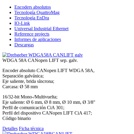
Encoders absolutos
Tecnología QuattroMag
Tecnología EnDra
IO-Link
Universal Industrial Ethernet
Reference projects
Informes de aplicaciones
Descargas
WDGA 58A CANopen LIFT sep. galv.
Encoder absoluto CANopen LIFT WDGA 58A,
Separación galvánica;
Eje saliente, brida síncrona;
Carcasa: Ø 58 mm
16/32-bit Mono-/Multivuelta;
Eje saliente: Ø 6 mm, Ø 8 mm, Ø 10 mm, Ø 3/8"
Perfil de comunicación CiA 301;
Perfil del dispositivo CANopen LIFT CiA 417;
Código binario
Detalles
Ficha técnica