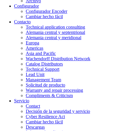
Archivo
Configurador
Configurador Encoder
Cambiar hecho fácil
Contacto
Technical application consulting
Alemania central y septentrional
Alemania central y meridional
Europa
Americas
Asia and Pacific
Wachendorff Distribution Network
Catalog Distributors
Technical Support
Lead Unit
Management Team
Solicitud de producto
Warranty and repair processing
Compliments & Criticism
Servicio
Contact
Decisión de la seguridad y servicio
Cyber Resilience Act
Cambiar hecho fácil
Descargas