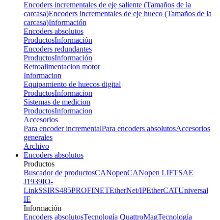
Encoders incrementales de eje saliente (Tamaños de la
carcasa)
Encoders incrementales de eje hueco (Tamaños de la
carcasa)
Información
Encoders absolutos
Productos
Información
Encoders redundantes
Productos
Información
Retroalimentacion motor
Informacion
Equipamiento de huecos digital
Productos
Informacion
Sistemas de medicion
Productos
Informacion
Accesorios
Para encoder incremental
Para encoders absolutos
Accesorios
generales
Archivo
Encoders absolutos
Productos
Buscador de productos
CANopen
CANopen LIFT
SAE
J1939
IO-
Link
SSI
RS485
PROFINET
EtherNet/IP
EtherCAT
Universal
IE
Información
Encoders absolutos
Tecnología QuattroMag
Tecnología