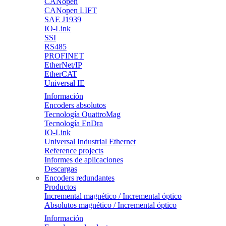
CANopen
CANopen LIFT
SAE J1939
IO-Link
SSI
RS485
PROFINET
EtherNet/IP
EtherCAT
Universal IE
Información
Encoders absolutos
Tecnología QuattroMag
Tecnología EnDra
IO-Link
Universal Industrial Ethernet
Reference projects
Informes de aplicaciones
Descargas
Encoders redundantes
Productos
Incremental magnético / Incremental óptico
Absolutos magnético / Incremental óptico
Información