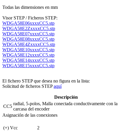
Todas las dimensiones en mm
Visor STEP / Ficheros STEP:
WDGA58E06xxxxCC5.stp
WDGA58E2ZxxxxCC5.stp
WDGA58E07xxxxCC5.stp
WDGA58E08xxxxCC5.stp
WDGA58E4ZxxxxCC5.stp
WDGA58E10xxxxCC5.stp
WDGA58E12xxxxCC5.stp
WDGA58E14xxxxCC5.stp
WDGA58E15xxxxCC5.stp
El fichero STEP que desea no figura en la lista:
Solicitud de ficheros STEP
aquí
Descripción
radial, 5-polos, Malla conectada conductivamente con la
CC5
carcasa del encoder
Asignación de las conexiones
(+) Vcc
2