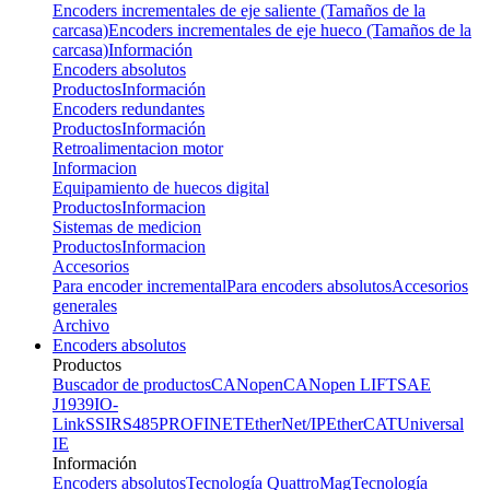
Encoders incrementales de eje saliente (Tamaños de la
carcasa)
Encoders incrementales de eje hueco (Tamaños de la
carcasa)
Información
Encoders absolutos
Productos
Información
Encoders redundantes
Productos
Información
Retroalimentacion motor
Informacion
Equipamiento de huecos digital
Productos
Informacion
Sistemas de medicion
Productos
Informacion
Accesorios
Para encoder incremental
Para encoders absolutos
Accesorios
generales
Archivo
Encoders absolutos
Productos
Buscador de productos
CANopen
CANopen LIFT
SAE
J1939
IO-
Link
SSI
RS485
PROFINET
EtherNet/IP
EtherCAT
Universal
IE
Información
Encoders absolutos
Tecnología QuattroMag
Tecnología