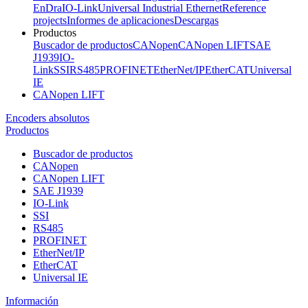
EnDra
IO-Link
Universal Industrial Ethernet
Reference
projects
Informes de aplicaciones
Descargas
Productos
Buscador de productos
CANopen
CANopen LIFT
SAE
J1939
IO-
Link
SSI
RS485
PROFINET
EtherNet/IP
EtherCAT
Universal
IE
CANopen LIFT
Encoders absolutos
Productos
Buscador de productos
CANopen
CANopen LIFT
SAE J1939
IO-Link
SSI
RS485
PROFINET
EtherNet/IP
EtherCAT
Universal IE
Información