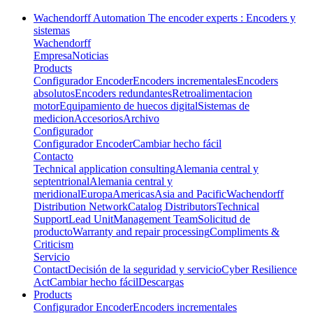
Wachendorff Automation The encoder experts : Encoders y
sistemas
Wachendorff
Empresa
Noticias
Products
Configurador Encoder
Encoders incrementales
Encoders
absolutos
Encoders redundantes
Retroalimentacion
motor
Equipamiento de huecos digital
Sistemas de
medicion
Accesorios
Archivo
Configurador
Configurador Encoder
Cambiar hecho fácil
Contacto
Technical application consulting
Alemania central y
septentrional
Alemania central y
meridional
Europa
Americas
Asia and Pacific
Wachendorff
Distribution Network
Catalog Distributors
Technical
Support
Lead Unit
Management Team
Solicitud de
producto
Warranty and repair processing
Compliments &
Criticism
Servicio
Contact
Decisión de la seguridad y servicio
Cyber Resilience
Act
Cambiar hecho fácil
Descargas
Products
Configurador Encoder
Encoders incrementales