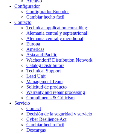
Archivo
Configurador
Configurador Encoder
Cambiar hecho fácil
Contacto
Technical application consulting
Alemania central y septentrional
Alemania central y meridional
Europa
Americas
Asia and Pacific
Wachendorff Distribution Network
Catalog Distributors
Technical Support
Lead Unit
Management Team
Solicitud de producto
Warranty and repair processing
Compliments & Criticism
Servicio
Contact
Decisión de la seguridad y servicio
Cyber Resilience Act
Cambiar hecho fácil
Descargas