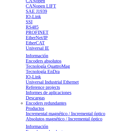
CANopen
CANopen LIFT
SAE J1939
IO-Link
SSI
RS485
PROFINET
EtherNet/IP
EtherCAT
Universal IE
Información
Encoders absolutos
Tecnología QuattroMag
Tecnología EnDra
IO-Link
Universal Industrial Ethernet
Reference projects
Informes de aplicaciones
Descargas
Encoders redundantes
Productos
Incremental magnético / Incremental óptico
Absolutos magnético / Incremental óptico
Información