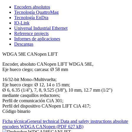
Encoders absolutos
Tecnología QuattroMag
Tecnología EnDra
IO-Link
Universal Industrial Ethernet
Reference projects
Informes de aplicaciones
Descargas
WDGA 58E CANopen LIFT
Encoder, absoluto CANopen LIFT WDGA 58E,
Eje hueco ciego; carcasa: Ø 58 mm
16/32-bit Mono-/Multivuelta;
Eje hueco ciego: Ø 12, 14 o 15 mm;
Ø 6, 6.35 (1/4''), 7, 8, 9.525 (3/8''), 10 mm, 12.7 mm (1/2")
mediante casquillos reductores;
Perfil de comunicación CiA 301;
Perfil del dispositivo CANopen LIFT CiA 417;
Código binario
Ficha técnica
General technical Data and safety instructions absolute
encoders WDGA CANopen (PDF 627 kB)