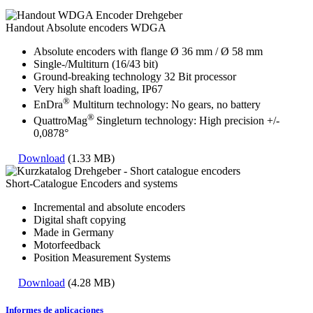
Handout Absolute encoders WDGA
Absolute encoders with flange Ø 36 mm / Ø 58 mm
Single-/Multiturn (16/43 bit)
Ground-breaking technology 32 Bit processor
Very high shaft loading, IP67
®
EnDra
Multiturn technology: No gears, no battery
®
QuattroMag
Singleturn technology: High precision +/-
0,0878°
Download
(1.33 MB)
Short-Catalogue Encoders and systems
Incremental and absolute encoders
Digital shaft copying
Made in Germany
Motorfeedback
Position Measurement Systems
Download
(4.28 MB)
Informes de aplicaciones