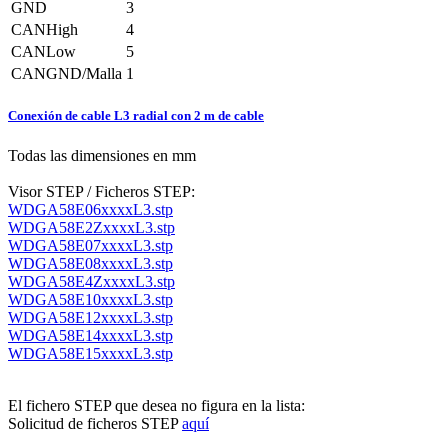
GND
3
CANHigh
4
CANLow
5
CANGND/Malla
1
Conexión de cable L3 radial con 2 m de cable
Todas las dimensiones en mm
Visor STEP / Ficheros STEP:
WDGA58E06xxxxL3.stp
WDGA58E2ZxxxxL3.stp
WDGA58E07xxxxL3.stp
WDGA58E08xxxxL3.stp
WDGA58E4ZxxxxL3.stp
WDGA58E10xxxxL3.stp
WDGA58E12xxxxL3.stp
WDGA58E14xxxxL3.stp
WDGA58E15xxxxL3.stp
El fichero STEP que desea no figura en la lista:
Solicitud de ficheros STEP
aquí