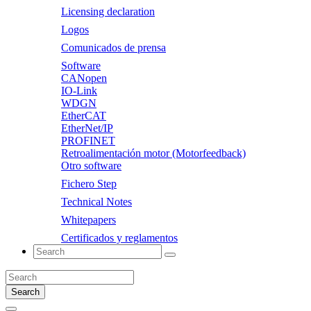
Licensing declaration
Logos
Comunicados de prensa
Software
CANopen
IO-Link
WDGN
EtherCAT
EtherNet/IP
PROFINET
Retroalimentación motor (Motorfeedback)
Otro software
Fichero Step
Technical Notes
Whitepapers
Certificados y reglamentos
Search