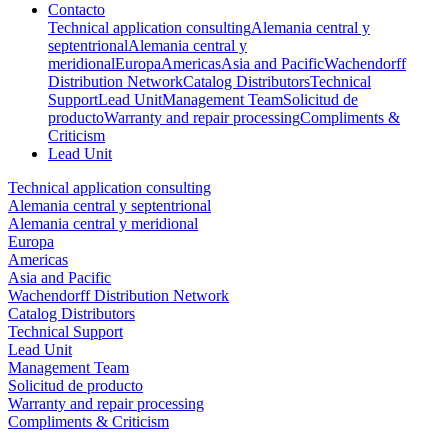
Contacto
Technical application consulting
Alemania central y
septentrional
Alemania central y
meridional
Europa
Americas
Asia and Pacific
Wachendorff
Distribution Network
Catalog Distributors
Technical
Support
Lead Unit
Management Team
Solicitud de
producto
Warranty and repair processing
Compliments &
Criticism
Lead Unit
Technical application consulting
Alemania central y septentrional
Alemania central y meridional
Europa
Americas
Asia and Pacific
Wachendorff Distribution Network
Catalog Distributors
Technical Support
Lead Unit
Management Team
Solicitud de producto
Warranty and repair processing
Compliments & Criticism