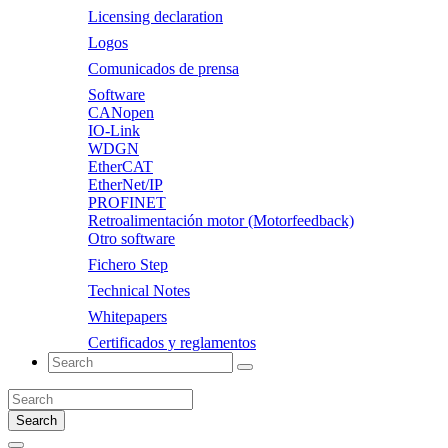
Licensing declaration
Logos
Comunicados de prensa
Software
CANopen
IO-Link
WDGN
EtherCAT
EtherNet/IP
PROFINET
Retroalimentación motor (Motorfeedback)
Otro software
Fichero Step
Technical Notes
Whitepapers
Certificados y reglamentos
Search