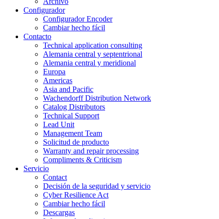
Archivo
Configurador
Configurador Encoder
Cambiar hecho fácil
Contacto
Technical application consulting
Alemania central y septentrional
Alemania central y meridional
Europa
Americas
Asia and Pacific
Wachendorff Distribution Network
Catalog Distributors
Technical Support
Lead Unit
Management Team
Solicitud de producto
Warranty and repair processing
Compliments & Criticism
Servicio
Contact
Decisión de la seguridad y servicio
Cyber Resilience Act
Cambiar hecho fácil
Descargas