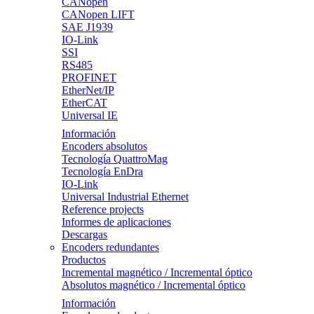
CANopen
CANopen LIFT
SAE J1939
IO-Link
SSI
RS485
PROFINET
EtherNet/IP
EtherCAT
Universal IE
Información
Encoders absolutos
Tecnología QuattroMag
Tecnología EnDra
IO-Link
Universal Industrial Ethernet
Reference projects
Informes de aplicaciones
Descargas
Encoders redundantes
Productos
Incremental magnético / Incremental óptico
Absolutos magnético / Incremental óptico
Información