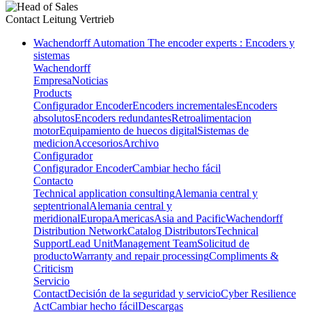
Contact
Leitung Vertrieb
Wachendorff Automation The encoder experts : Encoders y
sistemas
Wachendorff
Empresa
Noticias
Products
Configurador Encoder
Encoders incrementales
Encoders
absolutos
Encoders redundantes
Retroalimentacion
motor
Equipamiento de huecos digital
Sistemas de
medicion
Accesorios
Archivo
Configurador
Configurador Encoder
Cambiar hecho fácil
Contacto
Technical application consulting
Alemania central y
septentrional
Alemania central y
meridional
Europa
Americas
Asia and Pacific
Wachendorff
Distribution Network
Catalog Distributors
Technical
Support
Lead Unit
Management Team
Solicitud de
producto
Warranty and repair processing
Compliments &
Criticism
Servicio
Contact
Decisión de la seguridad y servicio
Cyber Resilience
Act
Cambiar hecho fácil
Descargas