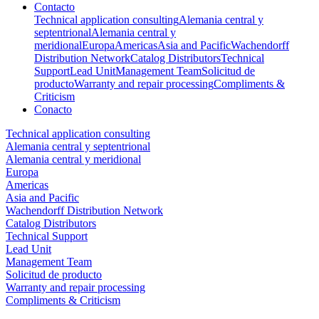
Contacto
Technical application consulting
Alemania central y
septentrional
Alemania central y
meridional
Europa
Americas
Asia and Pacific
Wachendorff
Distribution Network
Catalog Distributors
Technical
Support
Lead Unit
Management Team
Solicitud de
producto
Warranty and repair processing
Compliments &
Criticism
Conacto
Technical application consulting
Alemania central y septentrional
Alemania central y meridional
Europa
Americas
Asia and Pacific
Wachendorff Distribution Network
Catalog Distributors
Technical Support
Lead Unit
Management Team
Solicitud de producto
Warranty and repair processing
Compliments & Criticism