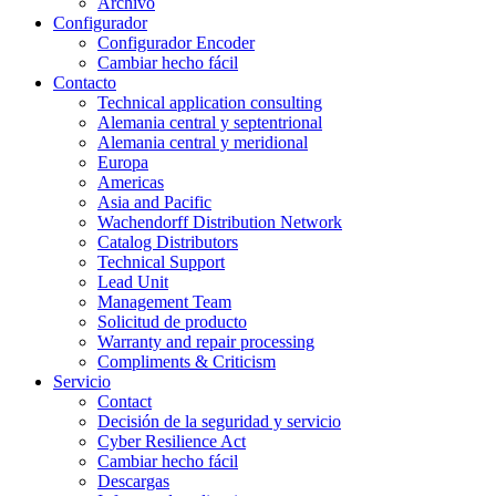
Archivo
Configurador
Configurador Encoder
Cambiar hecho fácil
Contacto
Technical application consulting
Alemania central y septentrional
Alemania central y meridional
Europa
Americas
Asia and Pacific
Wachendorff Distribution Network
Catalog Distributors
Technical Support
Lead Unit
Management Team
Solicitud de producto
Warranty and repair processing
Compliments & Criticism
Servicio
Contact
Decisión de la seguridad y servicio
Cyber Resilience Act
Cambiar hecho fácil
Descargas