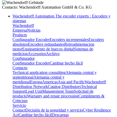
Contacto:
Wachendorff Automation GmbH & Co. KG
Wachendorff Automation The encoder experts : Encoders y
sistemas
Wachendorff
Empresa
Noticias
Products
Configurador Encoder
Encoders incrementales
Encoders
absolutos
Encoders redundantes
Retroalimentacion
motor
Equipamiento de huecos digital
Sistemas de
medicion
Accesorios
Archivo
Configurador
Configurador Encoder
Cambiar hecho fácil
Contacto
Technical application consulting
Alemania central y
septentrional
Alemania central y
meridional
Europa
Americas
Asia and Pacific
Wachendorff
Distribution Network
Catalog Distributors
Technical
Support
Lead Unit
Management Team
Solicitud de
producto
Warranty and repair processing
Compliments &
Criticism
Servicio
Contact
Decisión de la seguridad y servicio
Cyber Resilience
Act
Cambiar hecho fácil
Descargas