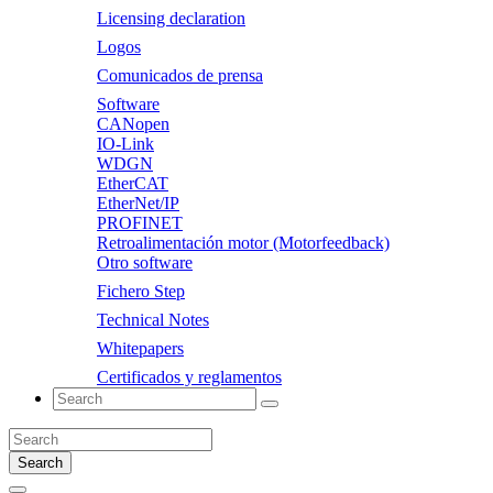
Licensing declaration
Logos
Comunicados de prensa
Software
CANopen
IO-Link
WDGN
EtherCAT
EtherNet/IP
PROFINET
Retroalimentación motor (Motorfeedback)
Otro software
Fichero Step
Technical Notes
Whitepapers
Certificados y reglamentos
Search