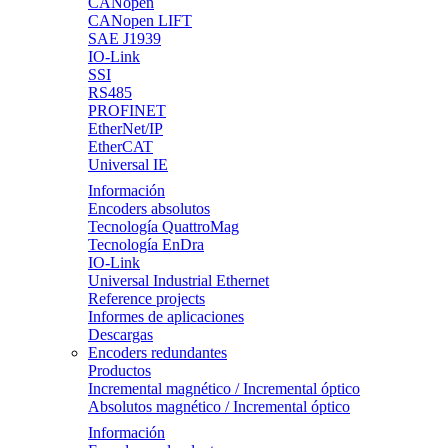
CANopen
CANopen LIFT
SAE J1939
IO-Link
SSI
RS485
PROFINET
EtherNet/IP
EtherCAT
Universal IE
Información
Encoders absolutos
Tecnología QuattroMag
Tecnología EnDra
IO-Link
Universal Industrial Ethernet
Reference projects
Informes de aplicaciones
Descargas
Encoders redundantes
Productos
Incremental magnético / Incremental óptico
Absolutos magnético / Incremental óptico
Información