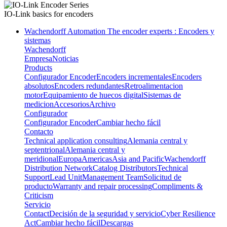
IO-Link
basics for encoders
Wachendorff Automation The encoder experts : Encoders y
sistemas
Wachendorff
Empresa
Noticias
Products
Configurador Encoder
Encoders incrementales
Encoders
absolutos
Encoders redundantes
Retroalimentacion
motor
Equipamiento de huecos digital
Sistemas de
medicion
Accesorios
Archivo
Configurador
Configurador Encoder
Cambiar hecho fácil
Contacto
Technical application consulting
Alemania central y
septentrional
Alemania central y
meridional
Europa
Americas
Asia and Pacific
Wachendorff
Distribution Network
Catalog Distributors
Technical
Support
Lead Unit
Management Team
Solicitud de
producto
Warranty and repair processing
Compliments &
Criticism
Servicio
Contact
Decisión de la seguridad y servicio
Cyber Resilience
Act
Cambiar hecho fácil
Descargas