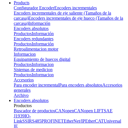
Products
Configurador Encoder
Encoders incrementales
Encoders incrementales de eje saliente (Tamaños de la
carcasa)
Encoders incrementales de eje hueco (Tamaños de la
carcasa)
Información
Encoders absolutos
Productos
Información
Encoders redundantes
Productos
Información
Retroalimentacion motor
Informacion
Equipamiento de huecos digital
Productos
Informacion
Sistemas de medicion
Productos
Informacion
Accesorios
Para encoder incremental
Para encoders absolutos
Accesorios
generales
Archivo
Encoders absolutos
Productos
Buscador de productos
CANopen
CANopen LIFT
SAE
J1939
IO-
Link
SSI
RS485
PROFINET
EtherNet/IP
EtherCAT
Universal
IE