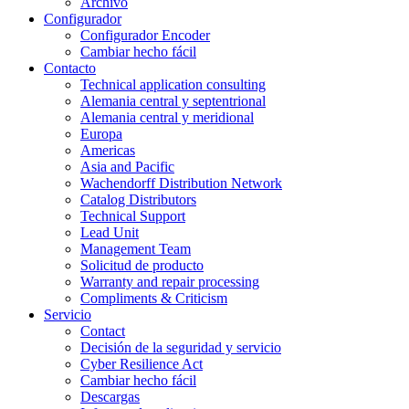
Archivo
Configurador
Configurador Encoder
Cambiar hecho fácil
Contacto
Technical application consulting
Alemania central y septentrional
Alemania central y meridional
Europa
Americas
Asia and Pacific
Wachendorff Distribution Network
Catalog Distributors
Technical Support
Lead Unit
Management Team
Solicitud de producto
Warranty and repair processing
Compliments & Criticism
Servicio
Contact
Decisión de la seguridad y servicio
Cyber Resilience Act
Cambiar hecho fácil
Descargas