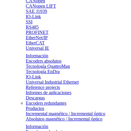
CANopen
CANopen LIFT
SAE J1939
IO-Link
SSI
RS485
PROFINET
EtherNet/IP
EtherCAT
Universal IE
Información
Encoders absolutos
Tecnología QuattroMag
Tecnología EnDra
IO-Link
Universal Industrial Ethernet
Reference projects
Informes de aplicaciones
Descargas
Encoders redundantes
Productos
Incremental magnético / Incremental óptico
Absolutos magnético / Incremental óptico
Información