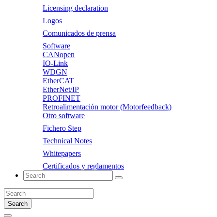
Licensing declaration
Logos
Comunicados de prensa
Software
CANopen
IO-Link
WDGN
EtherCAT
EtherNet/IP
PROFINET
Retroalimentación motor (Motorfeedback)
Otro software
Fichero Step
Technical Notes
Whitepapers
Certificados y reglamentos
Search