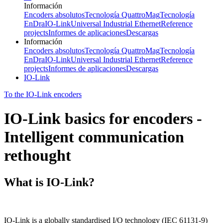
Información
Encoders absolutos
Tecnología QuattroMag
Tecnología
EnDra
IO-Link
Universal Industrial Ethernet
Reference
projects
Informes de aplicaciones
Descargas
Información
Encoders absolutos
Tecnología QuattroMag
Tecnología
EnDra
IO-Link
Universal Industrial Ethernet
Reference
projects
Informes de aplicaciones
Descargas
IO-Link
To the IO-Link encoders
IO-Link basics for encoders -
Intelligent communication
rethought
What is IO-Link?
IO-Link is a globally standardised I/O technology (IEC 61131-9)