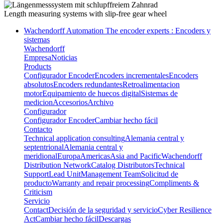
Length measuring systems
with slip-free gear wheel
Wachendorff Automation The encoder experts : Encoders y
sistemas
Wachendorff
Empresa
Noticias
Products
Configurador Encoder
Encoders incrementales
Encoders
absolutos
Encoders redundantes
Retroalimentacion
motor
Equipamiento de huecos digital
Sistemas de
medicion
Accesorios
Archivo
Configurador
Configurador Encoder
Cambiar hecho fácil
Contacto
Technical application consulting
Alemania central y
septentrional
Alemania central y
meridional
Europa
Americas
Asia and Pacific
Wachendorff
Distribution Network
Catalog Distributors
Technical
Support
Lead Unit
Management Team
Solicitud de
producto
Warranty and repair processing
Compliments &
Criticism
Servicio
Contact
Decisión de la seguridad y servicio
Cyber Resilience
Act
Cambiar hecho fácil
Descargas