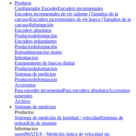
Products
Configurador Encoder
Encoders incrementales
Encoders incrementales de eje saliente (Tamaños de la
carcasa)
Encoders incrementales de eje hueco (Tamaños de la
carcasa)
Información
Encoders absolutos
Productos
Información
Encoders redundantes
Productos
Información
Retroalimentacion motor
Informacion
Equipamiento de huecos digital
Productos
Informacion
Sistemas de medicion
Productos
Informacion
Accesorios
Para encoder incremental
Para encoders absolutos
Accesorios
generales
Archivo
Sistemas de medicion
Productos
Sistemas de medición de longitud / velocidad
Sistemas de
poleas
Kits de montaje
Informacion
speedMATE® - Medición óptica de velocidad sin