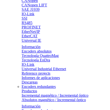
CANopen
CANopen LIFT
SAE J1939
IO-Link
SSI
RS485
PROFINET
EtherNet/IP
EtherCAT
Universal IE
Información
Encoders absolutos
Tecnología QuattroMag
Tecnología EnDra
IO-Link
Universal Industrial Ethernet
Reference projects
Informes de aplicaciones
Descargas
Encoders redundantes
Productos
Incremental magnético / Incremental óptico
Absolutos magnético / Incremental óptico
Información