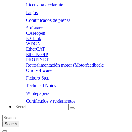
Licensing declaration
Logos
Comunicados de prensa
Software
CANopen
IO-Link
WDGN
EtherCAT
EtherNet/IP
PROFINET
Retroalimentación motor (Motorfeedback)
Otro software
Fichero Step
Technical Notes
Whitepapers
Certificados y reglamentos
Search