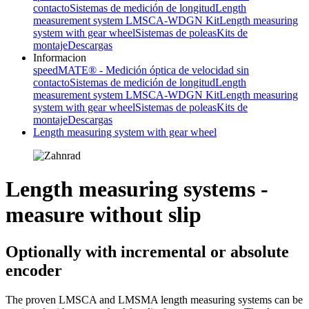
contacto
Sistemas de medición de longitud
Length
measurement system LMSCA-WDGN Kit
Length measuring
system with gear wheel
Sistemas de poleas
Kits de
montaje
Descargas
Informacion
speedMATE® - Medición óptica de velocidad sin
contacto
Sistemas de medición de longitud
Length
measurement system LMSCA-WDGN Kit
Length measuring
system with gear wheel
Sistemas de poleas
Kits de
montaje
Descargas
Length measuring system with gear wheel
Length measuring systems -
measure without slip
Optionally with incremental or absolute
encoder
The proven LMSCA and LMSMA length measuring systems can be