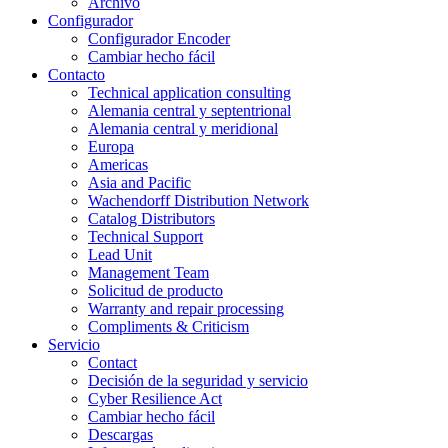
Archivo
Configurador
Configurador Encoder
Cambiar hecho fácil
Contacto
Technical application consulting
Alemania central y septentrional
Alemania central y meridional
Europa
Americas
Asia and Pacific
Wachendorff Distribution Network
Catalog Distributors
Technical Support
Lead Unit
Management Team
Solicitud de producto
Warranty and repair processing
Compliments & Criticism
Servicio
Contact
Decisión de la seguridad y servicio
Cyber Resilience Act
Cambiar hecho fácil
Descargas