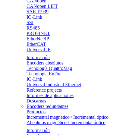
CANopen
CANopen LIFT
SAE J1939
IO-Link
SSI
RS485
PROFINET
EtherNet/IP
EtherCAT
Universal IE
Información
Encoders absolutos
Tecnología QuattroMag
Tecnología EnDra
IO-Link
Universal Industrial Ethernet
Reference projects
Informes de aplicaciones
Descargas
Encoders redundantes
Productos
Incremental magnético / Incremental óptico
Absolutos magnético / Incremental óptico
Información