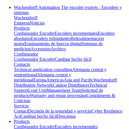
Wachendorff Automation The encoder experts : Encoders y
sistemas
Wachendorff
Empresa
Noticias
Products
Configurador Encoder
Encoders incrementales
Encoders
absolutos
Encoders redundantes
Retroalimentacion
motor
Equipamiento de huecos digital
Sistemas de
medicion
Accesorios
Archivo
Configurador
Configurador Encoder
Cambiar hecho fácil
Contacto
Technical application consulting
Alemania central y
septentrional
Alemania central y
meridional
Europa
Americas
Asia and Pacific
Wachendorff
Distribution Network
Catalog Distributors
Technical
Support
Lead Unit
Management Team
Solicitud de
producto
Warranty and repair processing
Compliments &
Criticism
Servicio
Contact
Decisión de la seguridad y servicio
Cyber Resilience
Act
Cambiar hecho fácil
Descargas
Products
Configurador Encoder
Encoders incrementales