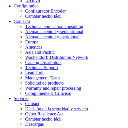
Archivo
Configurador
Configurador Encoder
Cambiar hecho fácil
Contacto
Technical application consulting
Alemania central y septentrional
Alemania central y meridional
Europa
Americas
Asia and Pacific
Wachendorff Distribution Network
Catalog Distributors
Technical Support
Lead Unit
Management Team
Solicitud de producto
Warranty and repair processing
Compliments & Criticism
Servicio
Contact
Decisión de la seguridad y servicio
Cyber Resilience Act
Cambiar hecho fácil
Descargas