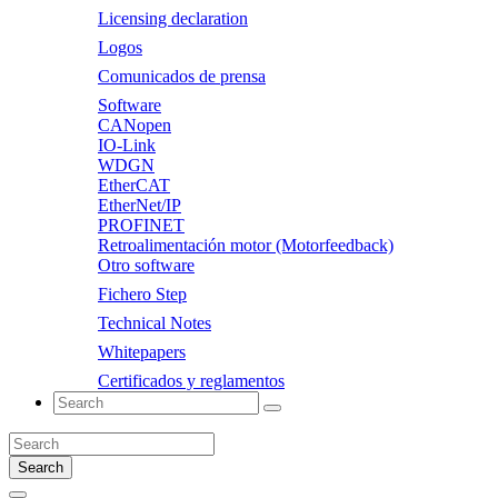
Licensing declaration
Logos
Comunicados de prensa
Software
CANopen
IO-Link
WDGN
EtherCAT
EtherNet/IP
PROFINET
Retroalimentación motor (Motorfeedback)
Otro software
Fichero Step
Technical Notes
Whitepapers
Certificados y reglamentos
Search