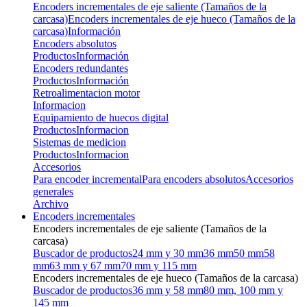
Encoders incrementales de eje saliente (Tamaños de la
carcasa)
Encoders incrementales de eje hueco (Tamaños de la
carcasa)
Información
Encoders absolutos
Productos
Información
Encoders redundantes
Productos
Información
Retroalimentacion motor
Informacion
Equipamiento de huecos digital
Productos
Informacion
Sistemas de medicion
Productos
Informacion
Accesorios
Para encoder incremental
Para encoders absolutos
Accesorios
generales
Archivo
Encoders incrementales
Encoders incrementales de eje saliente (Tamaños de la
carcasa)
Buscador de productos
24 mm y 30 mm
36 mm
50 mm
58
mm
63 mm y 67 mm
70 mm y 115 mm
Encoders incrementales de eje hueco (Tamaños de la carcasa)
Buscador de productos
36 mm y 58 mm
80 mm, 100 mm y
145 mm