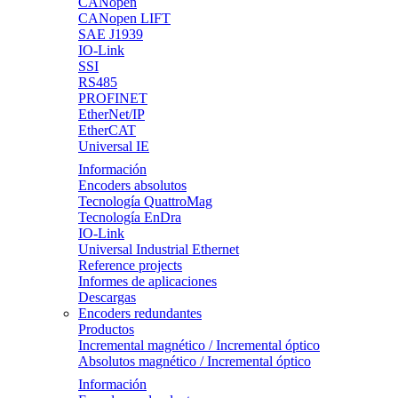
CANopen
CANopen LIFT
SAE J1939
IO-Link
SSI
RS485
PROFINET
EtherNet/IP
EtherCAT
Universal IE
Información
Encoders absolutos
Tecnología QuattroMag
Tecnología EnDra
IO-Link
Universal Industrial Ethernet
Reference projects
Informes de aplicaciones
Descargas
Encoders redundantes
Productos
Incremental magnético / Incremental óptico
Absolutos magnético / Incremental óptico
Información