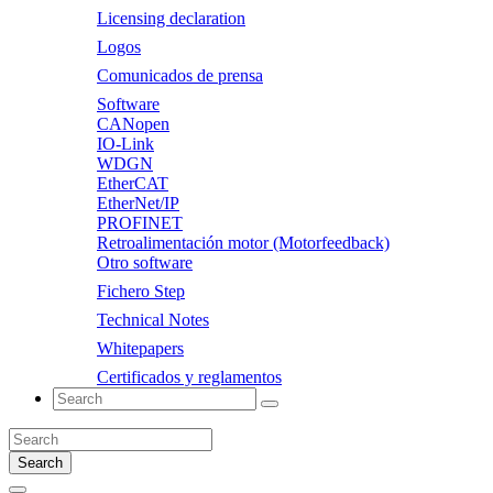
Licensing declaration
Logos
Comunicados de prensa
Software
CANopen
IO-Link
WDGN
EtherCAT
EtherNet/IP
PROFINET
Retroalimentación motor (Motorfeedback)
Otro software
Fichero Step
Technical Notes
Whitepapers
Certificados y reglamentos
Search