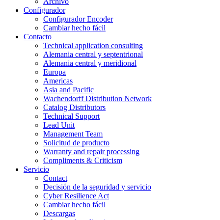
Archivo
Configurador
Configurador Encoder
Cambiar hecho fácil
Contacto
Technical application consulting
Alemania central y septentrional
Alemania central y meridional
Europa
Americas
Asia and Pacific
Wachendorff Distribution Network
Catalog Distributors
Technical Support
Lead Unit
Management Team
Solicitud de producto
Warranty and repair processing
Compliments & Criticism
Servicio
Contact
Decisión de la seguridad y servicio
Cyber Resilience Act
Cambiar hecho fácil
Descargas