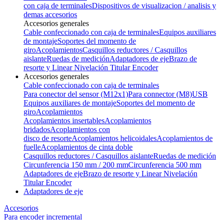
con caja de terminales
Dispositivos de visualizacion / analisis y
demas accesorios
Accesorios generales
Cable confeccionado con caja de terminales
Equipos auxiliares
de montaje
Soportes del momento de
giro
Acoplamientos
Casquillos reductores / Casquillos
aislante
Ruedas de medición
Adaptadores de eje
Brazo de
resorte y Linear Nivelación Titular Encoder
Accesorios generales
Cable confeccionado con caja de terminales
Para conector del sensor (M12x1)
Para connector (M8)
USB
Equipos auxiliares de montaje
Soportes del momento de
giro
Acoplamientos
Acoplamientos insertables
Acoplamientos
bridados
Acoplamientos con
disco de resorte
Acoplamientos helicoidales
Acoplamientos de
fuelle
Acoplamientos de cinta doble
Casquillos reductores / Casquillos aislante
Ruedas de medición
Circunferencia 150 mm / 200 mm
Circunferencia 500 mm
Adaptadores de eje
Brazo de resorte y Linear Nivelación
Titular Encoder
Adaptadores de eje
Accesorios
Para encoder incremental