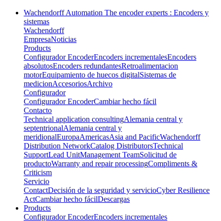
Wachendorff Automation The encoder experts : Encoders y
sistemas
Wachendorff
Empresa
Noticias
Products
Configurador Encoder
Encoders incrementales
Encoders
absolutos
Encoders redundantes
Retroalimentacion
motor
Equipamiento de huecos digital
Sistemas de
medicion
Accesorios
Archivo
Configurador
Configurador Encoder
Cambiar hecho fácil
Contacto
Technical application consulting
Alemania central y
septentrional
Alemania central y
meridional
Europa
Americas
Asia and Pacific
Wachendorff
Distribution Network
Catalog Distributors
Technical
Support
Lead Unit
Management Team
Solicitud de
producto
Warranty and repair processing
Compliments &
Criticism
Servicio
Contact
Decisión de la seguridad y servicio
Cyber Resilience
Act
Cambiar hecho fácil
Descargas
Products
Configurador Encoder
Encoders incrementales