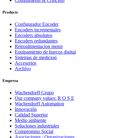
Compliments & Criticism
Products
Configurador Encoder
Encoders incrementales
Encoders absolutos
Encoders redundantes
Retroalimentacion motor
Equipamiento de huecos digital
Sistemas de medicion
Accesorios
Archivo
Empresa
Wachendorff Grupo
Our company values: R O S E
Wachendorff Automation
Innovación
Calidad Superior
Medio ambiente
Soluciones industriales
Compromiso Social
Asociaciones / Organizaciones