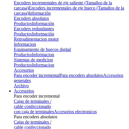
Encoders incrementales de eje saliente (Tamaños de la
carcasa)
Encoders incrementales de eje hueco (Tamaños de la
carcasa)
Información
Encoders absolutos
Productos
Información
Encoders redundantes
Productos
Información
Retroalimentacion motor
Informacion
Equipamiento de huecos digital
Productos
Informacion
Sistemas de medicion
Productos
Informacion
Accesorios
Para encoder incremental
Para encoders absolutos
Accesorios
generales
Archivo
Accesorios
Para encoder incremental
Cajas de terminales /
cable confeccionado
con caja de terminales
Accesorios electronicos
Para encoders absolutos
Cajas de terminales /
cable confeccionado