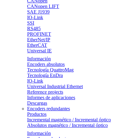
CANopen
CANopen LIFT
SAE J1939
IO-Link
SSI
RS485
PROFINET
EtherNet/IP
EtherCAT
Universal IE
Información
Encoders absolutos
Tecnología QuattroMag
Tecnología EnDra
IO-Link
Universal Industrial Ethernet
Reference projects
Informes de aplicaciones
Descargas
Encoders redundantes
Productos
Incremental magnético / Incremental óptico
Absolutos magnético / Incremental óptico
Información