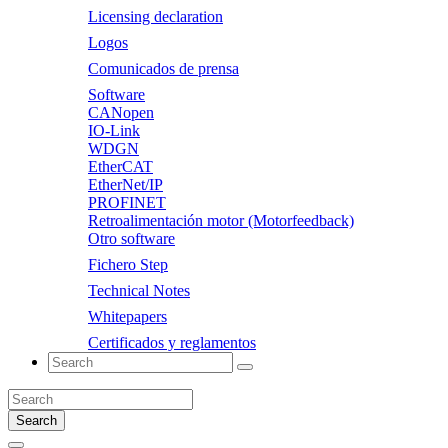
Licensing declaration
Logos
Comunicados de prensa
Software
CANopen
IO-Link
WDGN
EtherCAT
EtherNet/IP
PROFINET
Retroalimentación motor (Motorfeedback)
Otro software
Fichero Step
Technical Notes
Whitepapers
Certificados y reglamentos
Search