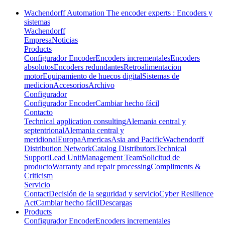
Wachendorff Automation The encoder experts : Encoders y
sistemas
Wachendorff
Empresa
Noticias
Products
Configurador Encoder
Encoders incrementales
Encoders
absolutos
Encoders redundantes
Retroalimentacion
motor
Equipamiento de huecos digital
Sistemas de
medicion
Accesorios
Archivo
Configurador
Configurador Encoder
Cambiar hecho fácil
Contacto
Technical application consulting
Alemania central y
septentrional
Alemania central y
meridional
Europa
Americas
Asia and Pacific
Wachendorff
Distribution Network
Catalog Distributors
Technical
Support
Lead Unit
Management Team
Solicitud de
producto
Warranty and repair processing
Compliments &
Criticism
Servicio
Contact
Decisión de la seguridad y servicio
Cyber Resilience
Act
Cambiar hecho fácil
Descargas
Products
Configurador Encoder
Encoders incrementales