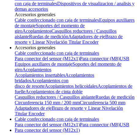
con caja de terminales
Dispositivos de visualizacion / analisis y
demas accesorios
Accesorios generales
Cable confeccionado con caja de terminales
Equipos auxiliares
de montaje
Soportes del momento de
giro
Acoplamientos
Casquillos reductores / Casquillos
aislante
Ruedas de medición
Adaptadores de eje
Brazo de
resorte y Linear Nivelación Titular Encoder
Accesorios generales
Cable confeccionado con caja de terminales
Para conector del sensor (M12x1)
Para connector (M8)
USB
Equipos auxiliares de montaje
Soportes del momento de
giro
Acoplamientos
Acoplamientos insertables
Acoplamientos
bridados
Acoplamientos con
disco de resorte
Acoplamientos helicoidales
Acoplamientos de
fuelle
Acoplamientos de cinta doble
Casquillos reductores / Casquillos aislante
Ruedas de medición
Circunferencia 150 mm / 200 mm
Circunferencia 500 mm
Adaptadores de eje
Brazo de resorte y Linear Nivelación
Titular Encoder
Cable confeccionado con caja de terminales
Para conector del sensor (M12x1)
Para connector (M8)
USB
Para conector del sensor (M12x1)