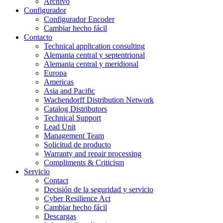
Archivo
Configurador
Configurador Encoder
Cambiar hecho fácil
Contacto
Technical application consulting
Alemania central y septentrional
Alemania central y meridional
Europa
Americas
Asia and Pacific
Wachendorff Distribution Network
Catalog Distributors
Technical Support
Lead Unit
Management Team
Solicitud de producto
Warranty and repair processing
Compliments & Criticism
Servicio
Contact
Decisión de la seguridad y servicio
Cyber Resilience Act
Cambiar hecho fácil
Descargas