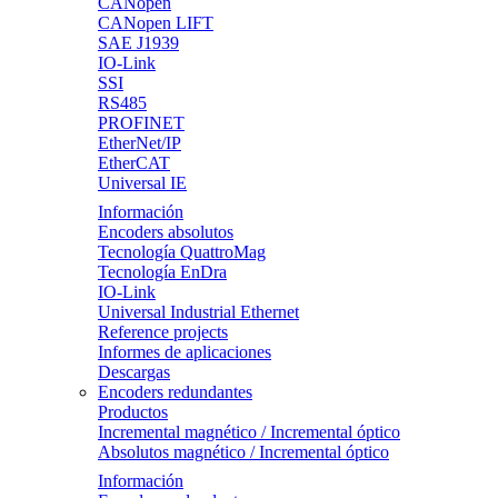
CANopen
CANopen LIFT
SAE J1939
IO-Link
SSI
RS485
PROFINET
EtherNet/IP
EtherCAT
Universal IE
Información
Encoders absolutos
Tecnología QuattroMag
Tecnología EnDra
IO-Link
Universal Industrial Ethernet
Reference projects
Informes de aplicaciones
Descargas
Encoders redundantes
Productos
Incremental magnético / Incremental óptico
Absolutos magnético / Incremental óptico
Información