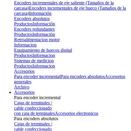
Encoders incrementales de eje saliente (Tamaños de la
carcasa)
Encoders incrementales de eje hueco (Tamaños de la
carcasa)
Información
Encoders absolutos
Productos
Información
Encoders redundantes
Productos
Información
Retroalimentacion motor
Informacion
Equipamiento de huecos digital
Productos
Informacion
Sistemas de medicion
Productos
Informacion
Accesorios
Para encoder incremental
Para encoders absolutos
Accesorios
generales
Archivo
Accesorios
Para encoder incremental
Cajas de terminales /
cable confeccionado
con caja de terminales
Accesorios electronicos
Para encoders absolutos
Cajas de terminales /
cable confeccionado