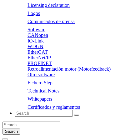
Licensing declaration
Logos
Comunicados de prensa
Software
CANopen
IO-Link
WDGN
EtherCAT
EtherNet/IP
PROFINET
Retroalimentación motor (Motorfeedback)
Otro software
Fichero Step
Technical Notes
Whitepapers
Certificados y reglamentos
Search