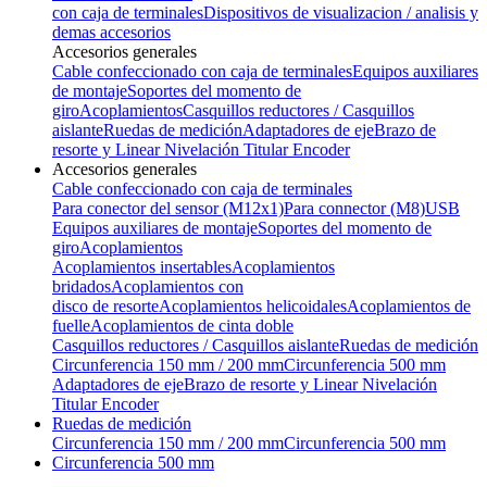
con caja de terminales
Dispositivos de visualizacion / analisis y
demas accesorios
Accesorios generales
Cable confeccionado con caja de terminales
Equipos auxiliares
de montaje
Soportes del momento de
giro
Acoplamientos
Casquillos reductores / Casquillos
aislante
Ruedas de medición
Adaptadores de eje
Brazo de
resorte y Linear Nivelación Titular Encoder
Accesorios generales
Cable confeccionado con caja de terminales
Para conector del sensor (M12x1)
Para connector (M8)
USB
Equipos auxiliares de montaje
Soportes del momento de
giro
Acoplamientos
Acoplamientos insertables
Acoplamientos
bridados
Acoplamientos con
disco de resorte
Acoplamientos helicoidales
Acoplamientos de
fuelle
Acoplamientos de cinta doble
Casquillos reductores / Casquillos aislante
Ruedas de medición
Circunferencia 150 mm / 200 mm
Circunferencia 500 mm
Adaptadores de eje
Brazo de resorte y Linear Nivelación
Titular Encoder
Ruedas de medición
Circunferencia 150 mm / 200 mm
Circunferencia 500 mm
Circunferencia 500 mm