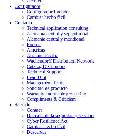
Archivo
Configurador
Configurador Encoder
Cambiar hecho fácil
Contacto
Technical application consulting
Alemania central y septentrional
Alemania central y meridional
Europa
Americas
Asia and Pacific
Wachendorff Distribution Network
Catalog Distributors
Technical Support
Lead Unit
Management Team
Solicitud de producto
Warranty and repair processing
Compliments & Criticism
Servicio
Contact
Decisión de la seguridad y servicio
Cyber Resilience Act
Cambiar hecho fácil
Descargas