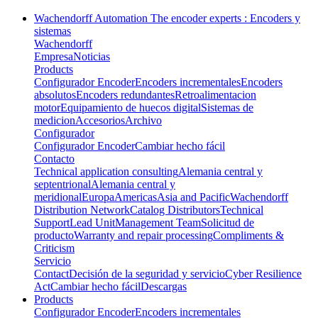
Wachendorff Automation The encoder experts : Encoders y
sistemas
Wachendorff
Empresa
Noticias
Products
Configurador Encoder
Encoders incrementales
Encoders
absolutos
Encoders redundantes
Retroalimentacion
motor
Equipamiento de huecos digital
Sistemas de
medicion
Accesorios
Archivo
Configurador
Configurador Encoder
Cambiar hecho fácil
Contacto
Technical application consulting
Alemania central y
septentrional
Alemania central y
meridional
Europa
Americas
Asia and Pacific
Wachendorff
Distribution Network
Catalog Distributors
Technical
Support
Lead Unit
Management Team
Solicitud de
producto
Warranty and repair processing
Compliments &
Criticism
Servicio
Contact
Decisión de la seguridad y servicio
Cyber Resilience
Act
Cambiar hecho fácil
Descargas
Products
Configurador Encoder
Encoders incrementales