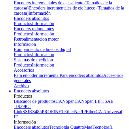
Encoders incrementales de eje saliente (Tamaños de la
carcasa)
Encoders incrementales de eje hueco (Tamaños de la
carcasa)
Información
Encoders absolutos
Productos
Información
Encoders redundantes
Productos
Información
Retroalimentacion motor
Informacion
Equipamiento de huecos digital
Productos
Informacion
Sistemas de medicion
Productos
Informacion
Accesorios
Para encoder incremental
Para encoders absolutos
Accesorios
generales
Archivo
Encoders absolutos
Productos
Buscador de productos
CANopen
CANopen LIFT
SAE
J1939
IO-
Link
SSI
RS485
PROFINET
EtherNet/IP
EtherCAT
Universal
IE
Información
Encoders absolutos
Tecnología QuattroMag
Tecnología