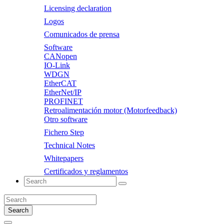
Licensing declaration
Logos
Comunicados de prensa
Software
CANopen
IO-Link
WDGN
EtherCAT
EtherNet/IP
PROFINET
Retroalimentación motor (Motorfeedback)
Otro software
Fichero Step
Technical Notes
Whitepapers
Certificados y reglamentos
Search