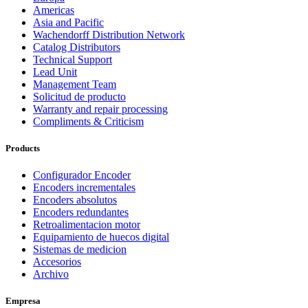
Americas
Asia and Pacific
Wachendorff Distribution Network
Catalog Distributors
Technical Support
Lead Unit
Management Team
Solicitud de producto
Warranty and repair processing
Compliments & Criticism
Products
Configurador Encoder
Encoders incrementales
Encoders absolutos
Encoders redundantes
Retroalimentacion motor
Equipamiento de huecos digital
Sistemas de medicion
Accesorios
Archivo
Empresa