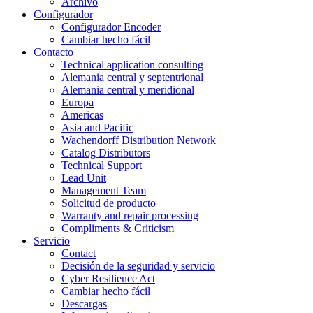
Archivo
Configurador
Configurador Encoder
Cambiar hecho fácil
Contacto
Technical application consulting
Alemania central y septentrional
Alemania central y meridional
Europa
Americas
Asia and Pacific
Wachendorff Distribution Network
Catalog Distributors
Technical Support
Lead Unit
Management Team
Solicitud de producto
Warranty and repair processing
Compliments & Criticism
Servicio
Contact
Decisión de la seguridad y servicio
Cyber Resilience Act
Cambiar hecho fácil
Descargas