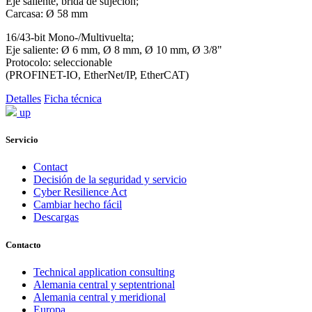
Eje saliente, brida de sujeción;
Carcasa: Ø 58 mm
16/43-bit Mono-/Multivuelta;
Eje saliente: Ø 6 mm, Ø 8 mm, Ø 10 mm, Ø 3/8"
Protocolo: seleccionable
(PROFINET-IO, EtherNet/IP, EtherCAT)
Detalles
Ficha técnica
up
Servicio
Contact
Decisión de la seguridad y servicio
Cyber Resilience Act
Cambiar hecho fácil
Descargas
Contacto
Technical application consulting
Alemania central y septentrional
Alemania central y meridional
Europa