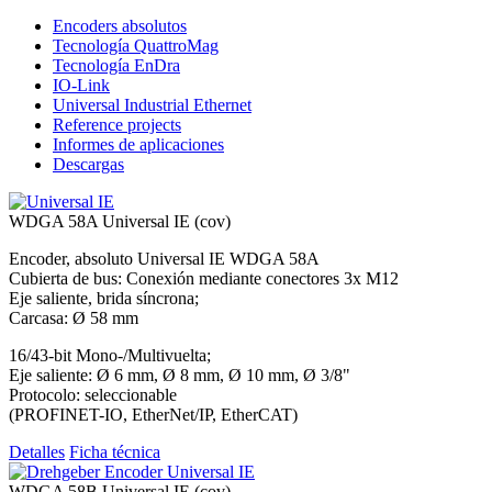
Encoders absolutos
Tecnología QuattroMag
Tecnología EnDra
IO-Link
Universal Industrial Ethernet
Reference projects
Informes de aplicaciones
Descargas
WDGA 58A Universal IE (cov)
Encoder, absoluto Universal IE WDGA 58A
Cubierta de bus: Conexión mediante conectores 3x M12
Eje saliente, brida síncrona;
Carcasa: Ø 58 mm
16/43-bit Mono-/Multivuelta;
Eje saliente: Ø 6 mm, Ø 8 mm, Ø 10 mm, Ø 3/8"
Protocolo: seleccionable
(PROFINET-IO, EtherNet/IP, EtherCAT)
Detalles
Ficha técnica
WDGA 58B Universal IE (cov)