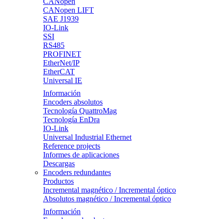
CANopen
CANopen LIFT
SAE J1939
IO-Link
SSI
RS485
PROFINET
EtherNet/IP
EtherCAT
Universal IE
Información
Encoders absolutos
Tecnología QuattroMag
Tecnología EnDra
IO-Link
Universal Industrial Ethernet
Reference projects
Informes de aplicaciones
Descargas
Encoders redundantes
Productos
Incremental magnético / Incremental óptico
Absolutos magnético / Incremental óptico
Información