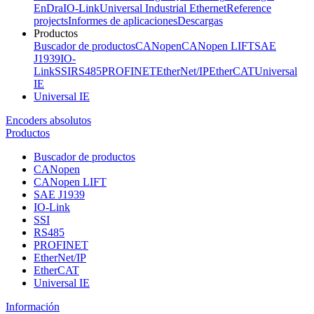
EnDra
IO-Link
Universal Industrial Ethernet
Reference
projects
Informes de aplicaciones
Descargas
Productos
Buscador de productos
CANopen
CANopen LIFT
SAE
J1939
IO-
Link
SSI
RS485
PROFINET
EtherNet/IP
EtherCAT
Universal
IE
Universal IE
Encoders absolutos
Productos
Buscador de productos
CANopen
CANopen LIFT
SAE J1939
IO-Link
SSI
RS485
PROFINET
EtherNet/IP
EtherCAT
Universal IE
Información