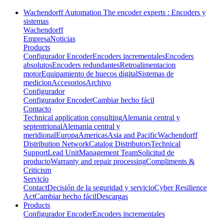
Wachendorff Automation The encoder experts : Encoders y
sistemas
Wachendorff
Empresa
Noticias
Products
Configurador Encoder
Encoders incrementales
Encoders
absolutos
Encoders redundantes
Retroalimentacion
motor
Equipamiento de huecos digital
Sistemas de
medicion
Accesorios
Archivo
Configurador
Configurador Encoder
Cambiar hecho fácil
Contacto
Technical application consulting
Alemania central y
septentrional
Alemania central y
meridional
Europa
Americas
Asia and Pacific
Wachendorff
Distribution Network
Catalog Distributors
Technical
Support
Lead Unit
Management Team
Solicitud de
producto
Warranty and repair processing
Compliments &
Criticism
Servicio
Contact
Decisión de la seguridad y servicio
Cyber Resilience
Act
Cambiar hecho fácil
Descargas
Products
Configurador Encoder
Encoders incrementales