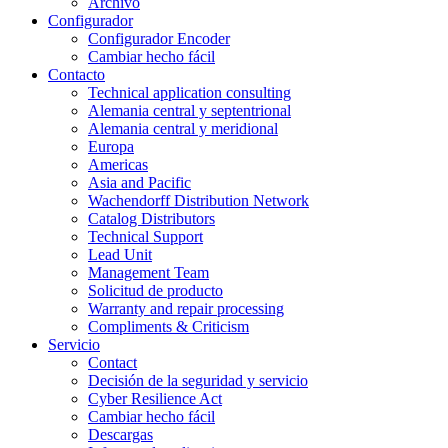
Archivo
Configurador
Configurador Encoder
Cambiar hecho fácil
Contacto
Technical application consulting
Alemania central y septentrional
Alemania central y meridional
Europa
Americas
Asia and Pacific
Wachendorff Distribution Network
Catalog Distributors
Technical Support
Lead Unit
Management Team
Solicitud de producto
Warranty and repair processing
Compliments & Criticism
Servicio
Contact
Decisión de la seguridad y servicio
Cyber Resilience Act
Cambiar hecho fácil
Descargas