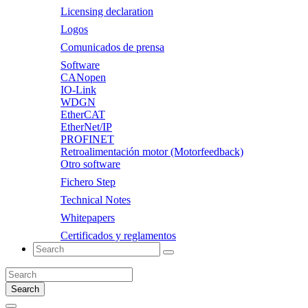
Licensing declaration
Logos
Comunicados de prensa
Software
CANopen
IO-Link
WDGN
EtherCAT
EtherNet/IP
PROFINET
Retroalimentación motor (Motorfeedback)
Otro software
Fichero Step
Technical Notes
Whitepapers
Certificados y reglamentos
Search