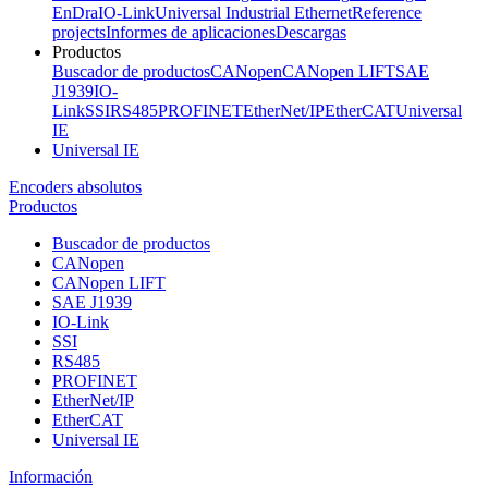
EnDra
IO-Link
Universal Industrial Ethernet
Reference
projects
Informes de aplicaciones
Descargas
Productos
Buscador de productos
CANopen
CANopen LIFT
SAE
J1939
IO-
Link
SSI
RS485
PROFINET
EtherNet/IP
EtherCAT
Universal
IE
Universal IE
Encoders absolutos
Productos
Buscador de productos
CANopen
CANopen LIFT
SAE J1939
IO-Link
SSI
RS485
PROFINET
EtherNet/IP
EtherCAT
Universal IE
Información