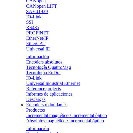
CANopen
CANopen LIFT
SAE J1939
IO-Link
SSI
RS485
PROFINET
EtherNet/IP
EtherCAT
Universal IE
Información
Encoders absolutos
Tecnología QuattroMag
Tecnología EnDra
IO-Link
Universal Industrial Ethernet
Reference projects
Informes de aplicaciones
Descargas
Encoders redundantes
Productos
Incremental magnético / Incremental óptico
Absolutos magnético / Incremental óptico
Información