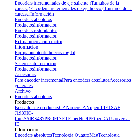
Encoders incrementales de eje saliente (Tamaños de la
carcasa)
Encoders incrementales de eje hueco (Tamaños de la
carcasa)
Información
Encoders absolutos
Productos
Información
Encoders redundantes
Productos
Información
Retroalimentacion motor
Informacion
Equipamiento de huecos digital
Productos
Informacion
Sistemas de medicion
Productos
Informacion
Accesorios
Para encoder incremental
Para encoders absolutos
Accesorios
generales
Archivo
Encoders absolutos
Productos
Buscador de productos
CANopen
CANopen LIFT
SAE
J1939
IO-
Link
SSI
RS485
PROFINET
EtherNet/IP
EtherCAT
Universal
IE
Información
Encoders absolutos
Tecnología QuattroMag
Tecnología