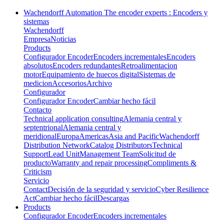
Wachendorff Automation The encoder experts : Encoders y
sistemas
Wachendorff
Empresa
Noticias
Products
Configurador Encoder
Encoders incrementales
Encoders
absolutos
Encoders redundantes
Retroalimentacion
motor
Equipamiento de huecos digital
Sistemas de
medicion
Accesorios
Archivo
Configurador
Configurador Encoder
Cambiar hecho fácil
Contacto
Technical application consulting
Alemania central y
septentrional
Alemania central y
meridional
Europa
Americas
Asia and Pacific
Wachendorff
Distribution Network
Catalog Distributors
Technical
Support
Lead Unit
Management Team
Solicitud de
producto
Warranty and repair processing
Compliments &
Criticism
Servicio
Contact
Decisión de la seguridad y servicio
Cyber Resilience
Act
Cambiar hecho fácil
Descargas
Products
Configurador Encoder
Encoders incrementales