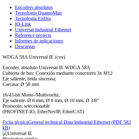
Encoders absolutos
Tecnología QuattroMag
Tecnología EnDra
IO-Link
Universal Industrial Ethernet
Reference projects
Informes de aplicaciones
Descargas
WDGA 58A Universal IE (cov)
Encoder, absoluto Universal IE WDGA 58A
Cubierta de bus: Conexión mediante conectores 3x M12
Eje saliente, brida síncrona;
Carcasa: Ø 58 mm
16/43-bit Mono-/Multivuelta;
Eje saliente: Ø 6 mm, Ø 8 mm, Ø 10 mm, Ø 3/8"
Protocolo: seleccionable
(PROFINET-IO, EtherNet/IP, EtherCAT)
Ficha técnica
General technical Data Industrial Ethernet (PDF 582
kB)
Illustration similar