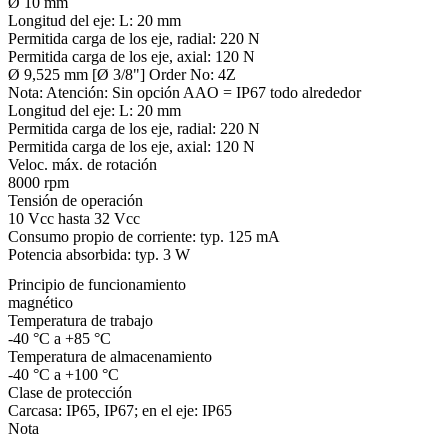
Ø 10 mm
Longitud del eje:
L: 20 mm
Permitida carga de los eje, radial:
220 N
Permitida carga de los eje, axial:
120 N
Ø 9,525 mm [Ø 3/8"] Order No: 4Z
Nota:
Atención: Sin opción AAO = IP67 todo alrededor
Longitud del eje:
L: 20 mm
Permitida carga de los eje, radial:
220 N
Permitida carga de los eje, axial:
120 N
Veloc. máx. de rotación
8000 rpm
Tensión de operación
10 Vcc hasta 32 Vcc
Consumo propio de corriente: typ. 125 mA
Potencia absorbida: typ. 3 W
Principio de funcionamiento
magnético
Temperatura de trabajo
-40 °C a +85 °C
Temperatura de almacenamiento
-40 °C a +100 °C
Clase de protección
Carcasa: IP65, IP67; en el eje: IP65
Nota