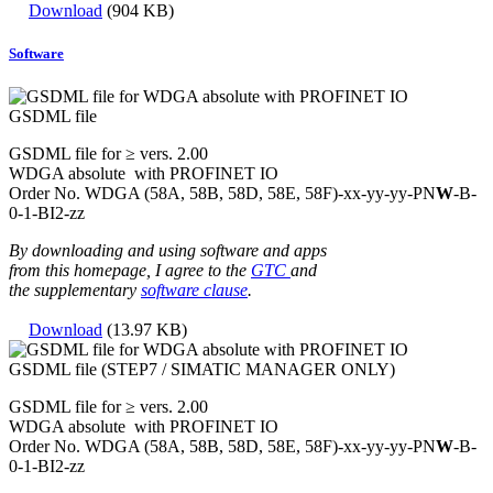
Download
(904 KB)
Software
GSDML file
GSDML file for ≥ vers. 2.00
WDGA absolute with PROFINET IO
Order No. WDGA (58A, 58B, 58D, 58E, 58F)-xx-yy-yy-
PN
W
-B-
0-1-BI2-zz
By downloading and using software and apps
from this homepage, I agree to the
GTC
and
the supplementary
software clause
.
Download
(13.97 KB)
GSDML file (STEP7 / SIMATIC MANAGER ONLY)
GSDML file for ≥ vers. 2.00
WDGA absolute with PROFINET IO
Order No. WDGA (58A, 58B, 58D, 58E, 58F)-xx-yy-yy-
PN
W
-B-
0-1-BI2-zz