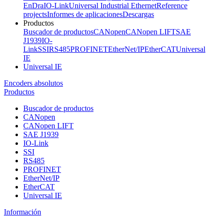
EnDra
IO-Link
Universal Industrial Ethernet
Reference
projects
Informes de aplicaciones
Descargas
Productos
Buscador de productos
CANopen
CANopen LIFT
SAE
J1939
IO-
Link
SSI
RS485
PROFINET
EtherNet/IP
EtherCAT
Universal
IE
Universal IE
Encoders absolutos
Productos
Buscador de productos
CANopen
CANopen LIFT
SAE J1939
IO-Link
SSI
RS485
PROFINET
EtherNet/IP
EtherCAT
Universal IE
Información