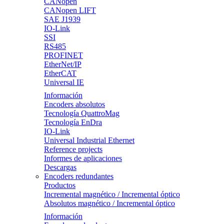
CANopen
CANopen LIFT
SAE J1939
IO-Link
SSI
RS485
PROFINET
EtherNet/IP
EtherCAT
Universal IE
Información
Encoders absolutos
Tecnología QuattroMag
Tecnología EnDra
IO-Link
Universal Industrial Ethernet
Reference projects
Informes de aplicaciones
Descargas
Encoders redundantes
Productos
Incremental magnético / Incremental óptico
Absolutos magnético / Incremental óptico
Información