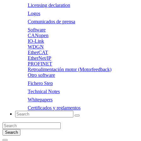
Licensing declaration
Logos
Comunicados de prensa
Software
CANopen
IO-Link
WDGN
EtherCAT
EtherNet/IP
PROFINET
Retroalimentación motor (Motorfeedback)
Otro software
Fichero Step
Technical Notes
Whitepapers
Certificados y reglamentos
Search