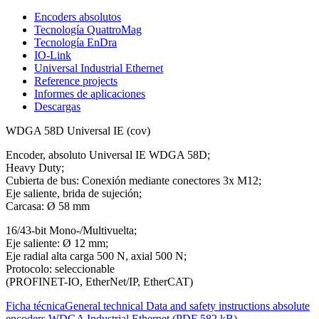
Encoders absolutos
Tecnología QuattroMag
Tecnología EnDra
IO-Link
Universal Industrial Ethernet
Reference projects
Informes de aplicaciones
Descargas
WDGA 58D Universal IE (cov)
Encoder, absoluto Universal IE WDGA 58D;
Heavy Duty;
Cubierta de bus: Conexión mediante conectores 3x M12;
Eje saliente, brida de sujeción;
Carcasa: Ø 58 mm
16/43-bit Mono-/Multivuelta;
Eje saliente: Ø 12 mm;
Eje radial alta carga 500 N, axial 500 N;
Protocolo: seleccionable
(PROFINET-IO, EtherNet/IP, EtherCAT)
Ficha técnica
General technical Data and safety instructions absolute
encoders WDGA Industrial Ethernet (PDF 582 kB)