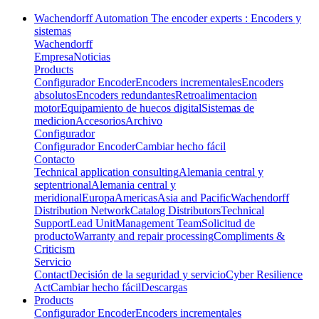
Wachendorff Automation The encoder experts : Encoders y
sistemas
Wachendorff
Empresa
Noticias
Products
Configurador Encoder
Encoders incrementales
Encoders
absolutos
Encoders redundantes
Retroalimentacion
motor
Equipamiento de huecos digital
Sistemas de
medicion
Accesorios
Archivo
Configurador
Configurador Encoder
Cambiar hecho fácil
Contacto
Technical application consulting
Alemania central y
septentrional
Alemania central y
meridional
Europa
Americas
Asia and Pacific
Wachendorff
Distribution Network
Catalog Distributors
Technical
Support
Lead Unit
Management Team
Solicitud de
producto
Warranty and repair processing
Compliments &
Criticism
Servicio
Contact
Decisión de la seguridad y servicio
Cyber Resilience
Act
Cambiar hecho fácil
Descargas
Products
Configurador Encoder
Encoders incrementales