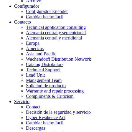
Archivo
Configurador
Configurador Encoder
Cambiar hecho fácil
Contacto
Technical application consulting
Alemania central y septentrional
Alemania central y meridional
Europa
Americas
Asia and Pacific
Wachendorff Distribution Network
Catalog Distributors
Technical Support
Lead Unit
Management Team
Solicitud de producto
Warranty and repair processing
Compliments & Criticism
Servicio
Contact
Decisión de la seguridad y servicio
Cyber Resilience Act
Cambiar hecho fácil
Descargas