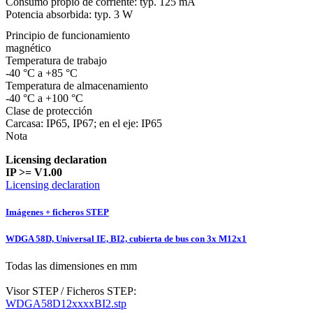
Consumo propio de corriente: typ. 125 mA
Potencia absorbida: typ. 3 W
Principio de funcionamiento
magnético
Temperatura de trabajo
-40 °C a +85 °C
Temperatura de almacenamiento
-40 °C a +100 °C
Clase de protección
Carcasa: IP65, IP67; en el eje: IP65
Nota
Licensing declaration
IP >= V1.00
Licensing declaration
Imágenes + ficheros STEP
WDGA 58D, Universal IE, BI2, cubierta de bus con 3x M12x1
Todas las dimensiones en mm
Visor STEP / Ficheros STEP:
WDGA58D12xxxxBI2.stp