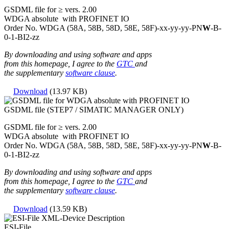
GSDML file for ≥ vers. 2.00
WDGA absolute with PROFINET IO
Order No. WDGA (58A, 58B, 58D, 58E, 58F)-xx-yy-yy-
PN
W
-B-
0-1-BI2-zz
By downloading and using software and apps
from this homepage, I agree to the
GTC
and
the supplementary
software clause
.
Download
(13.97 KB)
GSDML file (STEP7 / SIMATIC MANAGER ONLY)
GSDML file for ≥ vers. 2.00
WDGA absolute with PROFINET IO
Order No. WDGA (58A, 58B, 58D, 58E, 58F)-xx-yy-yy-
PN
W
-B-
0-1-BI2-zz
By downloading and using software and apps
from this homepage, I agree to the
GTC
and
the supplementary
software clause
.
Download
(13.59 KB)
ESI-File