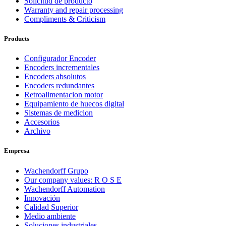
Solicitud de producto
Warranty and repair processing
Compliments & Criticism
Products
Configurador Encoder
Encoders incrementales
Encoders absolutos
Encoders redundantes
Retroalimentacion motor
Equipamiento de huecos digital
Sistemas de medicion
Accesorios
Archivo
Empresa
Wachendorff Grupo
Our company values: R O S E
Wachendorff Automation
Innovación
Calidad Superior
Medio ambiente
Soluciones industriales