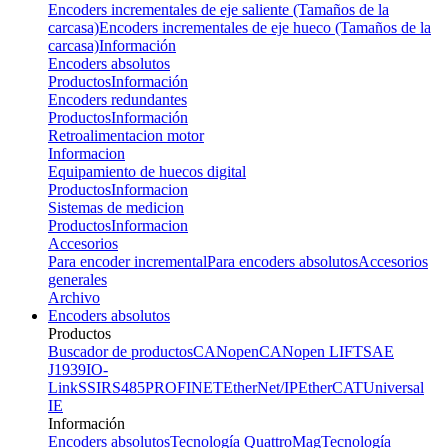
Encoders incrementales de eje saliente (Tamaños de la
carcasa)
Encoders incrementales de eje hueco (Tamaños de la
carcasa)
Información
Encoders absolutos
Productos
Información
Encoders redundantes
Productos
Información
Retroalimentacion motor
Informacion
Equipamiento de huecos digital
Productos
Informacion
Sistemas de medicion
Productos
Informacion
Accesorios
Para encoder incremental
Para encoders absolutos
Accesorios
generales
Archivo
Encoders absolutos
Productos
Buscador de productos
CANopen
CANopen LIFT
SAE
J1939
IO-
Link
SSI
RS485
PROFINET
EtherNet/IP
EtherCAT
Universal
IE
Información
Encoders absolutos
Tecnología QuattroMag
Tecnología