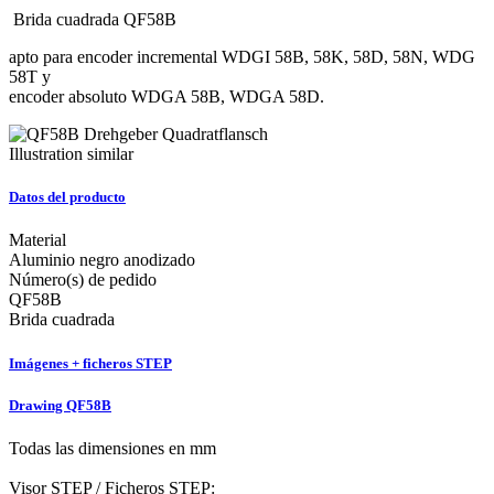
Brida cuadrada QF58B
apto para encoder incremental WDGI 58B, 58K, 58D, 58N, WDG
58T y
encoder absoluto WDGA 58B, WDGA 58D.
Illustration similar
Datos del producto
Material
Aluminio negro anodizado
Número(s) de pedido
QF58B
Brida cuadrada
Imágenes + ficheros STEP
Drawing QF58B
Todas las dimensiones en mm
Visor STEP / Ficheros STEP: