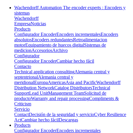
Wachendorff Automation The encoder experts : Encoders y
sistemas
Wachendorff
Empresa
Noticias
Products
Configurador Encoder
Encoders incrementales
Encoders
absolutos
Encoders redundantes
Retroalimentacion
motor
Equipamiento de huecos digital
Sistemas de
medicion
Accesorios
Archivo
Configurador
Configurador Encoder
Cambiar hecho fácil
Contacto
Technical application consulting
Alemania central y
septentrional
Alemania central y
meridional
Europa
Americas
Asia and Pacific
Wachendorff
Distribution Network
Catalog Distributors
Technical
Support
Lead Unit
Management Team
Solicitud de
producto
Warranty and repair processing
Compliments &
Criticism
Servicio
Contact
Decisión de la seguridad y servicio
Cyber Resilience
Act
Cambiar hecho fácil
Descargas
Products
Configurador Encoder
Encoders incrementales