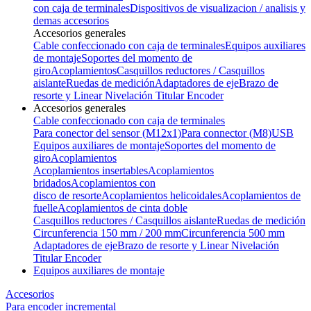
con caja de terminales
Dispositivos de visualizacion / analisis y
demas accesorios
Accesorios generales
Cable confeccionado con caja de terminales
Equipos auxiliares
de montaje
Soportes del momento de
giro
Acoplamientos
Casquillos reductores / Casquillos
aislante
Ruedas de medición
Adaptadores de eje
Brazo de
resorte y Linear Nivelación Titular Encoder
Accesorios generales
Cable confeccionado con caja de terminales
Para conector del sensor (M12x1)
Para connector (M8)
USB
Equipos auxiliares de montaje
Soportes del momento de
giro
Acoplamientos
Acoplamientos insertables
Acoplamientos
bridados
Acoplamientos con
disco de resorte
Acoplamientos helicoidales
Acoplamientos de
fuelle
Acoplamientos de cinta doble
Casquillos reductores / Casquillos aislante
Ruedas de medición
Circunferencia 150 mm / 200 mm
Circunferencia 500 mm
Adaptadores de eje
Brazo de resorte y Linear Nivelación
Titular Encoder
Equipos auxiliares de montaje
Accesorios
Para encoder incremental