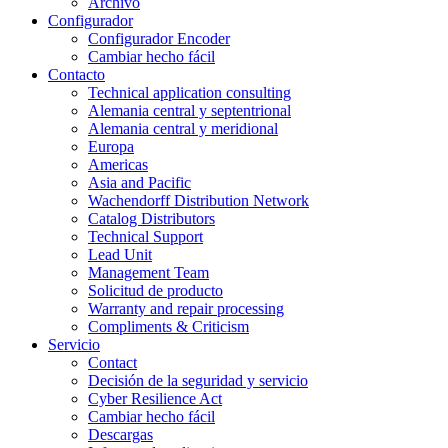
Archivo
Configurador
Configurador Encoder
Cambiar hecho fácil
Contacto
Technical application consulting
Alemania central y septentrional
Alemania central y meridional
Europa
Americas
Asia and Pacific
Wachendorff Distribution Network
Catalog Distributors
Technical Support
Lead Unit
Management Team
Solicitud de producto
Warranty and repair processing
Compliments & Criticism
Servicio
Contact
Decisión de la seguridad y servicio
Cyber Resilience Act
Cambiar hecho fácil
Descargas