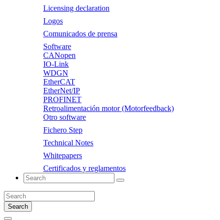
Licensing declaration
Logos
Comunicados de prensa
Software
CANopen
IO-Link
WDGN
EtherCAT
EtherNet/IP
PROFINET
Retroalimentación motor (Motorfeedback)
Otro software
Fichero Step
Technical Notes
Whitepapers
Certificados y reglamentos
Search