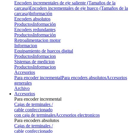
Encoders incrementales de eje saliente (Tamaños de la
carcasa)
Encoders incrementales de eje hueco (Tamaños de la
carcasa)
Información
Encoders absolutos
Productos
Información
Encoders redundantes
Productos
Información
Retroalimentacion motor
Informacion
Equipamiento de huecos digital
Productos
Informacion
Sistemas de medicion
Productos
Informacion
Accesorios
Para encoder incremental
Para encoders absolutos
Accesorios
generales
Archivo
Accesorios
Para encoder incremental
Cajas de terminales /
cable confeccionado
con caja de terminales
Accesorios electronicos
Para encoders absolutos
Cajas de terminales /
cable confeccionado