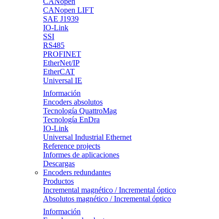
CANopen
CANopen LIFT
SAE J1939
IO-Link
SSI
RS485
PROFINET
EtherNet/IP
EtherCAT
Universal IE
Información
Encoders absolutos
Tecnología QuattroMag
Tecnología EnDra
IO-Link
Universal Industrial Ethernet
Reference projects
Informes de aplicaciones
Descargas
Encoders redundantes
Productos
Incremental magnético / Incremental óptico
Absolutos magnético / Incremental óptico
Información