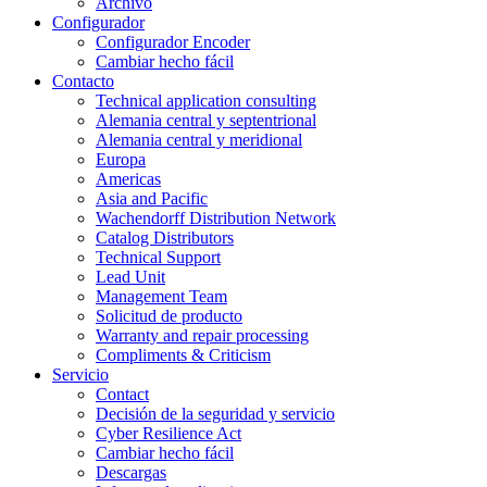
Archivo
Configurador
Configurador Encoder
Cambiar hecho fácil
Contacto
Technical application consulting
Alemania central y septentrional
Alemania central y meridional
Europa
Americas
Asia and Pacific
Wachendorff Distribution Network
Catalog Distributors
Technical Support
Lead Unit
Management Team
Solicitud de producto
Warranty and repair processing
Compliments & Criticism
Servicio
Contact
Decisión de la seguridad y servicio
Cyber Resilience Act
Cambiar hecho fácil
Descargas