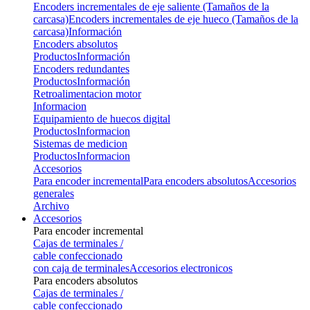
Encoders incrementales de eje saliente (Tamaños de la
carcasa)
Encoders incrementales de eje hueco (Tamaños de la
carcasa)
Información
Encoders absolutos
Productos
Información
Encoders redundantes
Productos
Información
Retroalimentacion motor
Informacion
Equipamiento de huecos digital
Productos
Informacion
Sistemas de medicion
Productos
Informacion
Accesorios
Para encoder incremental
Para encoders absolutos
Accesorios
generales
Archivo
Accesorios
Para encoder incremental
Cajas de terminales /
cable confeccionado
con caja de terminales
Accesorios electronicos
Para encoders absolutos
Cajas de terminales /
cable confeccionado