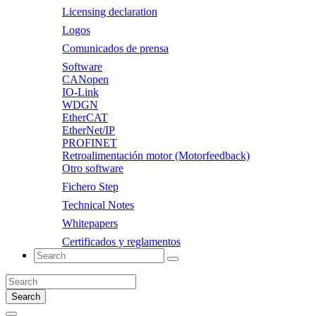
Licensing declaration
Logos
Comunicados de prensa
Software
CANopen
IO-Link
WDGN
EtherCAT
EtherNet/IP
PROFINET
Retroalimentación motor (Motorfeedback)
Otro software
Fichero Step
Technical Notes
Whitepapers
Certificados y reglamentos
Search