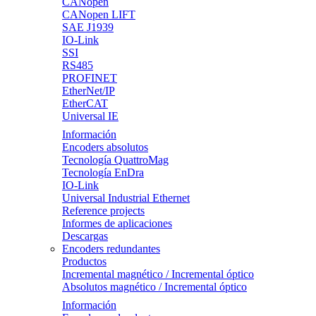
CANopen
CANopen LIFT
SAE J1939
IO-Link
SSI
RS485
PROFINET
EtherNet/IP
EtherCAT
Universal IE
Información
Encoders absolutos
Tecnología QuattroMag
Tecnología EnDra
IO-Link
Universal Industrial Ethernet
Reference projects
Informes de aplicaciones
Descargas
Encoders redundantes
Productos
Incremental magnético / Incremental óptico
Absolutos magnético / Incremental óptico
Información