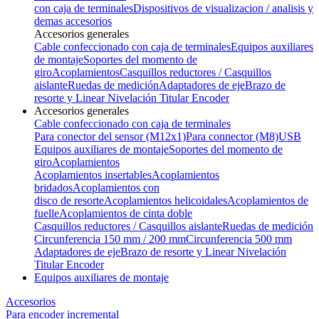
con caja de terminales
Dispositivos de visualizacion / analisis y
demas accesorios
Accesorios generales
Cable confeccionado con caja de terminales
Equipos auxiliares
de montaje
Soportes del momento de
giro
Acoplamientos
Casquillos reductores / Casquillos
aislante
Ruedas de medición
Adaptadores de eje
Brazo de
resorte y Linear Nivelación Titular Encoder
Accesorios generales
Cable confeccionado con caja de terminales
Para conector del sensor (M12x1)
Para connector (M8)
USB
Equipos auxiliares de montaje
Soportes del momento de
giro
Acoplamientos
Acoplamientos insertables
Acoplamientos
bridados
Acoplamientos con
disco de resorte
Acoplamientos helicoidales
Acoplamientos de
fuelle
Acoplamientos de cinta doble
Casquillos reductores / Casquillos aislante
Ruedas de medición
Circunferencia 150 mm / 200 mm
Circunferencia 500 mm
Adaptadores de eje
Brazo de resorte y Linear Nivelación
Titular Encoder
Equipos auxiliares de montaje
Accesorios
Para encoder incremental