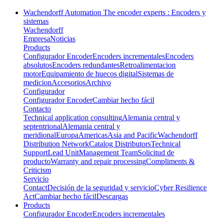
Wachendorff Automation The encoder experts : Encoders y
sistemas
Wachendorff
Empresa
Noticias
Products
Configurador Encoder
Encoders incrementales
Encoders
absolutos
Encoders redundantes
Retroalimentacion
motor
Equipamiento de huecos digital
Sistemas de
medicion
Accesorios
Archivo
Configurador
Configurador Encoder
Cambiar hecho fácil
Contacto
Technical application consulting
Alemania central y
septentrional
Alemania central y
meridional
Europa
Americas
Asia and Pacific
Wachendorff
Distribution Network
Catalog Distributors
Technical
Support
Lead Unit
Management Team
Solicitud de
producto
Warranty and repair processing
Compliments &
Criticism
Servicio
Contact
Decisión de la seguridad y servicio
Cyber Resilience
Act
Cambiar hecho fácil
Descargas
Products
Configurador Encoder
Encoders incrementales