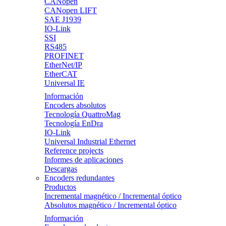
CANopen
CANopen LIFT
SAE J1939
IO-Link
SSI
RS485
PROFINET
EtherNet/IP
EtherCAT
Universal IE
Información
Encoders absolutos
Tecnología QuattroMag
Tecnología EnDra
IO-Link
Universal Industrial Ethernet
Reference projects
Informes de aplicaciones
Descargas
Encoders redundantes
Productos
Incremental magnético / Incremental óptico
Absolutos magnético / Incremental óptico
Información