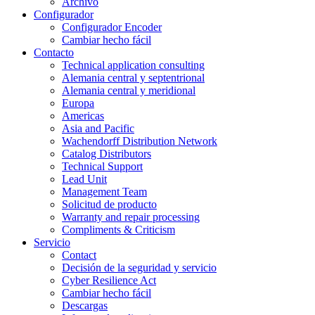
Archivo
Configurador
Configurador Encoder
Cambiar hecho fácil
Contacto
Technical application consulting
Alemania central y septentrional
Alemania central y meridional
Europa
Americas
Asia and Pacific
Wachendorff Distribution Network
Catalog Distributors
Technical Support
Lead Unit
Management Team
Solicitud de producto
Warranty and repair processing
Compliments & Criticism
Servicio
Contact
Decisión de la seguridad y servicio
Cyber Resilience Act
Cambiar hecho fácil
Descargas