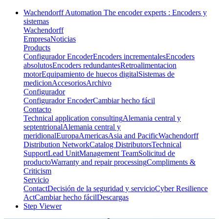
Wachendorff Automation The encoder experts : Encoders y
sistemas
Wachendorff
Empresa
Noticias
Products
Configurador Encoder
Encoders incrementales
Encoders
absolutos
Encoders redundantes
Retroalimentacion
motor
Equipamiento de huecos digital
Sistemas de
medicion
Accesorios
Archivo
Configurador
Configurador Encoder
Cambiar hecho fácil
Contacto
Technical application consulting
Alemania central y
septentrional
Alemania central y
meridional
Europa
Americas
Asia and Pacific
Wachendorff
Distribution Network
Catalog Distributors
Technical
Support
Lead Unit
Management Team
Solicitud de
producto
Warranty and repair processing
Compliments &
Criticism
Servicio
Contact
Decisión de la seguridad y servicio
Cyber Resilience
Act
Cambiar hecho fácil
Descargas
Step Viewer