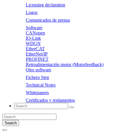
Licensing declaration
Logos
Comunicados de prensa
Software
CANopen
IO-Link
WDGN
EtherCAT
EtherNet/IP
PROFINET
Retroalimentación motor (Motorfeedback)
Otro software
Fichero Step
Technical Notes
Whitepapers
Certificados y reglamentos
Search