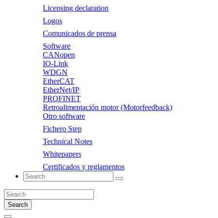
Licensing declaration
Logos
Comunicados de prensa
Software
CANopen
IO-Link
WDGN
EtherCAT
EtherNet/IP
PROFINET
Retroalimentación motor (Motorfeedback)
Otro software
Fichero Step
Technical Notes
Whitepapers
Certificados y reglamentos
Search