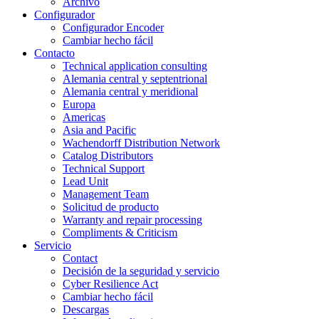
Archivo
Configurador
Configurador Encoder
Cambiar hecho fácil
Contacto
Technical application consulting
Alemania central y septentrional
Alemania central y meridional
Europa
Americas
Asia and Pacific
Wachendorff Distribution Network
Catalog Distributors
Technical Support
Lead Unit
Management Team
Solicitud de producto
Warranty and repair processing
Compliments & Criticism
Servicio
Contact
Decisión de la seguridad y servicio
Cyber Resilience Act
Cambiar hecho fácil
Descargas