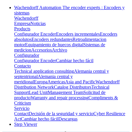
Wachendorff Automation The encoder experts : Encoders y
sistemas
Wachendorff
Empresa
Noticias
Products
Configurador Encoder
Encoders incrementales
Encoders
absolutos
Encoders redundantes
Retroalimentacion
motor
Equipamiento de huecos digital
Sistemas de
medicion
Accesorios
Archivo
Configurador
Configurador Encoder
Cambiar hecho fácil
Contacto
Technical application consulting
Alemania central y
septentrional
Alemania central y
meridional
Europa
Americas
Asia and Pacific
Wachendorff
Distribution Network
Catalog Distributors
Technical
Support
Lead Unit
Management Team
Solicitud de
producto
Warranty and repair processing
Compliments &
Criticism
Servicio
Contact
Decisión de la seguridad y servicio
Cyber Resilience
Act
Cambiar hecho fácil
Descargas
Step Viewer