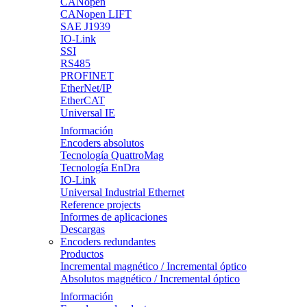
CANopen
CANopen LIFT
SAE J1939
IO-Link
SSI
RS485
PROFINET
EtherNet/IP
EtherCAT
Universal IE
Información
Encoders absolutos
Tecnología QuattroMag
Tecnología EnDra
IO-Link
Universal Industrial Ethernet
Reference projects
Informes de aplicaciones
Descargas
Encoders redundantes
Productos
Incremental magnético / Incremental óptico
Absolutos magnético / Incremental óptico
Información