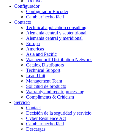
Archivo
Configurador
Configurador Encoder
Cambiar hecho fácil
Contacto
Technical application consulting
Alemania central y septentrional
Alemania central y meridional
Europa
Americas
Asia and Pacific
Wachendorff Distribution Network
Catalog Distributors
Technical Support
Lead Unit
Management Team
Solicitud de producto
Warranty and repair processing
Compliments & Criticism
Servicio
Contact
Decisión de la seguridad y servicio
Cyber Resilience Act
Cambiar hecho fácil
Descargas