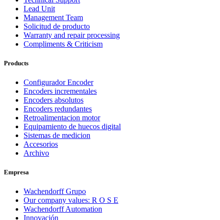
Lead Unit
Management Team
Solicitud de producto
Warranty and repair processing
Compliments & Criticism
Products
Configurador Encoder
Encoders incrementales
Encoders absolutos
Encoders redundantes
Retroalimentacion motor
Equipamiento de huecos digital
Sistemas de medicion
Accesorios
Archivo
Empresa
Wachendorff Grupo
Our company values: R O S E
Wachendorff Automation
Innovación