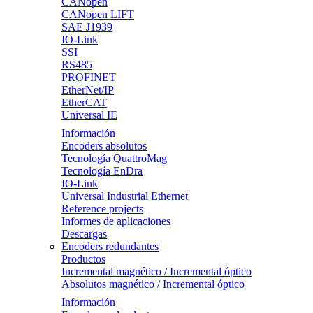
CANopen
CANopen LIFT
SAE J1939
IO-Link
SSI
RS485
PROFINET
EtherNet/IP
EtherCAT
Universal IE
Información
Encoders absolutos
Tecnología QuattroMag
Tecnología EnDra
IO-Link
Universal Industrial Ethernet
Reference projects
Informes de aplicaciones
Descargas
Encoders redundantes
Productos
Incremental magnético / Incremental óptico
Absolutos magnético / Incremental óptico
Información