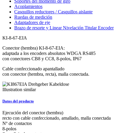
Soportes del momento de giro
Acoplamientos
Casquillos reductores / Casquillos aislante
Ruedas de medición
Adaptadores de eje
Brazo de resorte y Linear Nivelación Titular Encoder
KI-8-67-EIA
Conector (hembra) KI-8-67-EIA:
adaptada a los encoders absolutos WDGA RS485
con conectores CB8 y CC8, 8-polos, IP67
Cable confeccionado apantallado
con conector (hembra, recta), malla conectada.
Illustration similar
Datos del producto
Ejecución del conector (hembra)
recto con cable confeccionado, amallado, malla conectada
Nº de contactos
8-polos