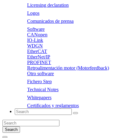
Licensing declaration
Logos
Comunicados de prensa
Software
CANopen
IO-Link
WDGN
EtherCAT
EtherNet/IP
PROFINET
Retroalimentación motor (Motorfeedback)
Otro software
Fichero Step
Technical Notes
Whitepapers
Certificados y reglamentos
Search