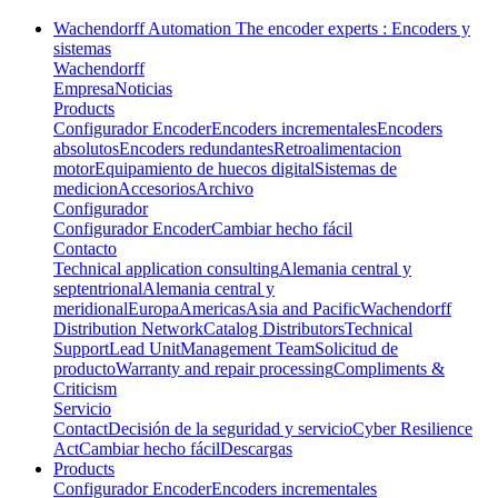
Wachendorff Automation The encoder experts : Encoders y
sistemas
Wachendorff
Empresa
Noticias
Products
Configurador Encoder
Encoders incrementales
Encoders
absolutos
Encoders redundantes
Retroalimentacion
motor
Equipamiento de huecos digital
Sistemas de
medicion
Accesorios
Archivo
Configurador
Configurador Encoder
Cambiar hecho fácil
Contacto
Technical application consulting
Alemania central y
septentrional
Alemania central y
meridional
Europa
Americas
Asia and Pacific
Wachendorff
Distribution Network
Catalog Distributors
Technical
Support
Lead Unit
Management Team
Solicitud de
producto
Warranty and repair processing
Compliments &
Criticism
Servicio
Contact
Decisión de la seguridad y servicio
Cyber Resilience
Act
Cambiar hecho fácil
Descargas
Products
Configurador Encoder
Encoders incrementales