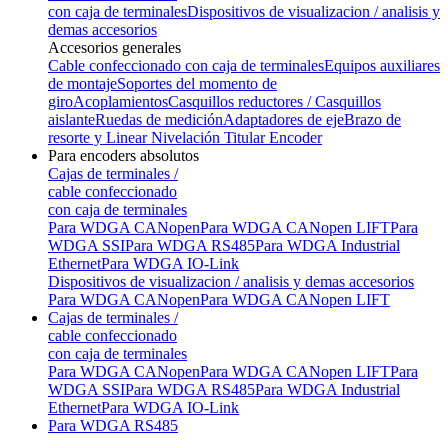
con caja de terminales
Dispositivos de visualizacion / analisis y
demas accesorios
Accesorios generales
Cable confeccionado con caja de terminales
Equipos auxiliares
de montaje
Soportes del momento de
giro
Acoplamientos
Casquillos reductores / Casquillos
aislante
Ruedas de medición
Adaptadores de eje
Brazo de
resorte y Linear Nivelación Titular Encoder
Para encoders absolutos
Cajas de terminales /
cable confeccionado
con caja de terminales
Para WDGA CANopen
Para WDGA CANopen LIFT
Para
WDGA SSI
Para WDGA RS485
Para WDGA Industrial
Ethernet
Para WDGA IO-Link
Dispositivos de visualizacion / analisis y demas accesorios
Para WDGA CANopen
Para WDGA CANopen LIFT
Cajas de terminales /
cable confeccionado
con caja de terminales
Para WDGA CANopen
Para WDGA CANopen LIFT
Para
WDGA SSI
Para WDGA RS485
Para WDGA Industrial
Ethernet
Para WDGA IO-Link
Para WDGA RS485