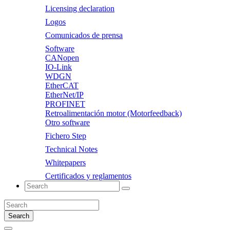
Licensing declaration
Logos
Comunicados de prensa
Software
CANopen
IO-Link
WDGN
EtherCAT
EtherNet/IP
PROFINET
Retroalimentación motor (Motorfeedback)
Otro software
Fichero Step
Technical Notes
Whitepapers
Certificados y reglamentos
Search