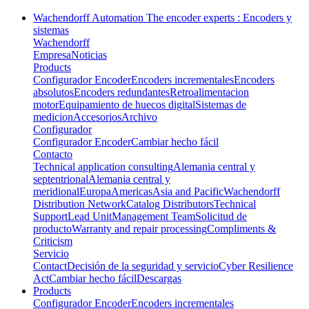
Wachendorff Automation The encoder experts : Encoders y
sistemas
Wachendorff
Empresa
Noticias
Products
Configurador Encoder
Encoders incrementales
Encoders
absolutos
Encoders redundantes
Retroalimentacion
motor
Equipamiento de huecos digital
Sistemas de
medicion
Accesorios
Archivo
Configurador
Configurador Encoder
Cambiar hecho fácil
Contacto
Technical application consulting
Alemania central y
septentrional
Alemania central y
meridional
Europa
Americas
Asia and Pacific
Wachendorff
Distribution Network
Catalog Distributors
Technical
Support
Lead Unit
Management Team
Solicitud de
producto
Warranty and repair processing
Compliments &
Criticism
Servicio
Contact
Decisión de la seguridad y servicio
Cyber Resilience
Act
Cambiar hecho fácil
Descargas
Products
Configurador Encoder
Encoders incrementales