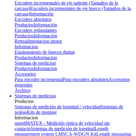
Encoders incrementales de eje saliente (Tamaños de la
carcasa)
Encoders incrementales de eje hueco (Tamaños de la
carcasa)
Información
Encoders absolutos
Productos
Información
Encoders redundantes
Productos
Información
Retroalimentacion motor
Informacion
Equipamiento de huecos digital
Productos
Informacion
Sistemas de medicion
Productos
Informacion
Accesorios
Para encoder incremental
Para encoders absolutos
Accesorios
generales
Archivo
Sistemas de medicion
Productos
Sistemas de medición de longitud / velocidad
Sistemas de
poleas
Kits de montaje
Informacion
speedMATE® - Medición óptica de velocidad sin
contacto
Sistemas de medición de longitud
Length
measurement system LMSCA-WDGN Kit
Length measuring