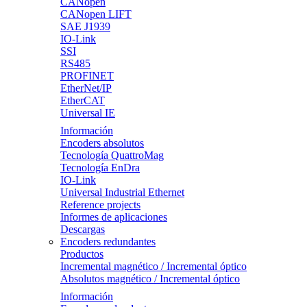
CANopen
CANopen LIFT
SAE J1939
IO-Link
SSI
RS485
PROFINET
EtherNet/IP
EtherCAT
Universal IE
Información
Encoders absolutos
Tecnología QuattroMag
Tecnología EnDra
IO-Link
Universal Industrial Ethernet
Reference projects
Informes de aplicaciones
Descargas
Encoders redundantes
Productos
Incremental magnético / Incremental óptico
Absolutos magnético / Incremental óptico
Información