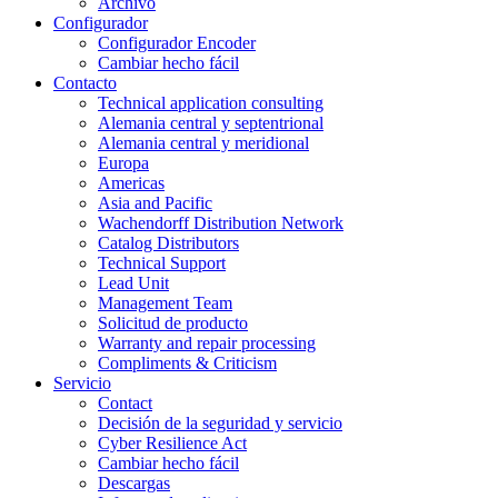
Archivo
Configurador
Configurador Encoder
Cambiar hecho fácil
Contacto
Technical application consulting
Alemania central y septentrional
Alemania central y meridional
Europa
Americas
Asia and Pacific
Wachendorff Distribution Network
Catalog Distributors
Technical Support
Lead Unit
Management Team
Solicitud de producto
Warranty and repair processing
Compliments & Criticism
Servicio
Contact
Decisión de la seguridad y servicio
Cyber Resilience Act
Cambiar hecho fácil
Descargas