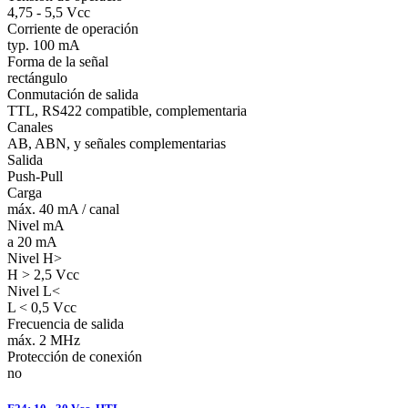
4,75 - 5,5 Vcc
Corriente de operación
typ. 100 mA
Forma de la señal
rectángulo
Conmutación de salida
TTL, RS422 compatible, complementaria
Canales
AB, ABN, y señales complementarias
Salida
Push-Pull
Carga
máx. 40 mA / canal
Nivel mA
a 20 mA
Nivel H>
H > 2,5 Vcc
Nivel L<
L < 0,5 Vcc
Frecuencia de salida
máx. 2 MHz
Protección de conexión
no