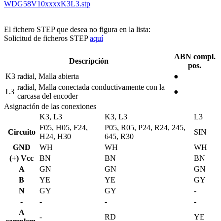
WDG58V10xxxxK3L3.stp
El fichero STEP que desea no figura en la lista:
Solicitud de ficheros STEP
aquí
ABN compl.
Descripción
pos.
K3
radial, Malla abierta
●
radial, Malla conectada conductivamente con la
L3
●
carcasa del encoder
Asignación de las conexiones
K3, L3
K3, L3
L3
F05, H05, F24,
P05, R05, P24, R24, 245,
Circuito
SIN
H24, H30
645, R30
GND
WH
WH
WH
(+) Vcc
BN
BN
BN
A
GN
GN
GN
B
YE
YE
GY
N
GY
GY
-
-
-
-
-
A
-
RD
YE