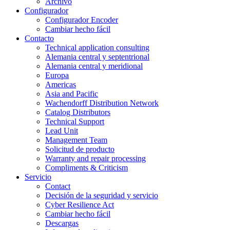
Archivo
Configurador
Configurador Encoder
Cambiar hecho fácil
Contacto
Technical application consulting
Alemania central y septentrional
Alemania central y meridional
Europa
Americas
Asia and Pacific
Wachendorff Distribution Network
Catalog Distributors
Technical Support
Lead Unit
Management Team
Solicitud de producto
Warranty and repair processing
Compliments & Criticism
Servicio
Contact
Decisión de la seguridad y servicio
Cyber Resilience Act
Cambiar hecho fácil
Descargas