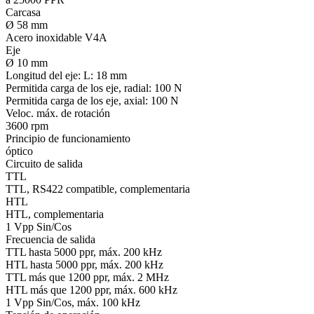
Carcasa
Ø 58 mm
Acero inoxidable V4A
Eje
Ø 10 mm
Longitud del eje:
L: 18 mm
Permitida carga de los eje, radial:
100 N
Permitida carga de los eje, axial:
100 N
Veloc. máx. de rotación
3600 rpm
Principio de funcionamiento
óptico
Circuito de salida
TTL
TTL, RS422 compatible, complementaria
HTL
HTL, complementaria
1 Vpp Sin/Cos
Frecuencia de salida
TTL hasta 5000 ppr, máx. 200 kHz
HTL hasta 5000 ppr, máx. 200 kHz
TTL más que 1200 ppr, máx. 2 MHz
HTL más que 1200 ppr, máx. 600 kHz
1 Vpp Sin/Cos, máx. 100 kHz