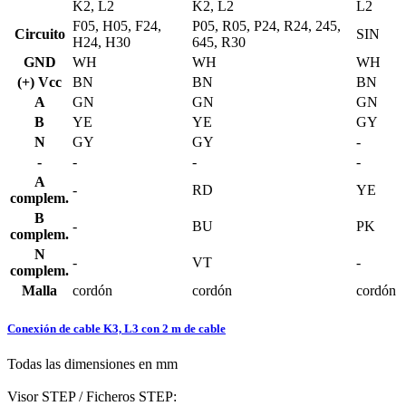
K2, L2
K2, L2
L2
F05, H05, F24,
P05, R05, P24, R24, 245,
Circuito
SIN
H24, H30
645, R30
GND
WH
WH
WH
(+) Vcc
BN
BN
BN
A
GN
GN
GN
B
YE
YE
GY
N
GY
GY
-
-
-
-
-
A
-
RD
YE
complem.
B
-
BU
PK
complem.
N
-
VT
-
complem.
Malla
cordón
cordón
cordón
Conexión de cable K3, L3 con 2 m de cable
Todas las dimensiones en mm
Visor STEP / Ficheros STEP: