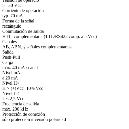
Tensión de operació
5 - 30 Vcc
Corriente de operación
typ. 70 mA
Forma de la señal
rectángulo
Conmutación de salida
HTL, complementaria (TTL/RS422 comp. a 5 Vcc)
Canales
AB, ABN, y señales complementarias
Salida
Push-Pull
Carga
máx. 40 mA / canal
Nivel mA
a 20 mA
Nivel H>
H > (+)Vcc -10% Vcc
Nivel L<
L < 2,5 Vcc
Frecuencia de salida
máx. 200 kHz
Protección de conexión
sólo protección inversión polaridad