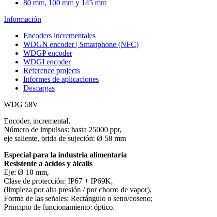
80 mm, 100 mm y 145 mm
Información
Encoders incrementales
WDGN encoder | Smartphone (NFC)
WDGP encoder
WDGI encoder
Reference projects
Informes de aplicaciones
Descargas
WDG 58V
Encoder, incremental,
Número de impulsos: hasta 25000 ppr,
eje saliente, brida de sujeción: Ø 58 mm
Especial para la industria alimentaria
Resistente a ácidos y álcalis
Eje: Ø 10 mm,
Clase de protección: IP67 + IP69K,
(limpieza por alta presión / por chorro de vapor),
Forma de las señales: Rectángulo o seno/coseno;
Principio de funcionamiento: óptico.