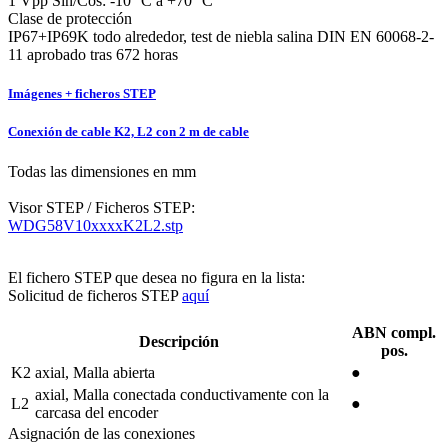
1 Vpp Sin/Cos: -10 °C a +70 °C
Clase de protección
IP67+IP69K todo alrededor, test de niebla salina DIN EN 60068-2-
11 aprobado tras 672 horas
Imágenes + ficheros STEP
Conexión de cable K2, L2 con 2 m de cable
Todas las dimensiones en mm
Visor STEP / Ficheros STEP:
WDG58V10xxxxK2L2.stp
El fichero STEP que desea no figura en la lista:
Solicitud de ficheros STEP
aquí
ABN compl.
Descripción
pos.
K2
axial, Malla abierta
●
axial, Malla conectada conductivamente con la
L2
●
carcasa del encoder
Asignación de las conexiones