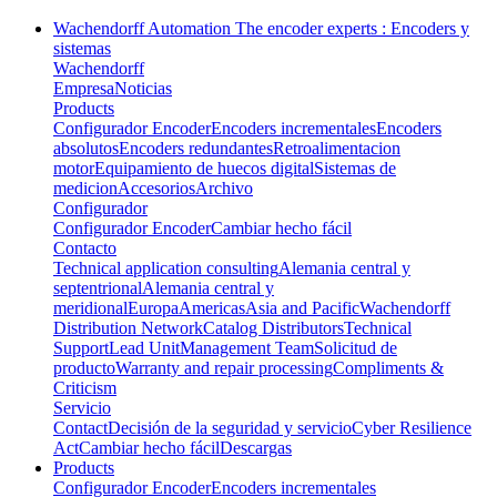
Wachendorff Automation The encoder experts : Encoders y
sistemas
Wachendorff
Empresa
Noticias
Products
Configurador Encoder
Encoders incrementales
Encoders
absolutos
Encoders redundantes
Retroalimentacion
motor
Equipamiento de huecos digital
Sistemas de
medicion
Accesorios
Archivo
Configurador
Configurador Encoder
Cambiar hecho fácil
Contacto
Technical application consulting
Alemania central y
septentrional
Alemania central y
meridional
Europa
Americas
Asia and Pacific
Wachendorff
Distribution Network
Catalog Distributors
Technical
Support
Lead Unit
Management Team
Solicitud de
producto
Warranty and repair processing
Compliments &
Criticism
Servicio
Contact
Decisión de la seguridad y servicio
Cyber Resilience
Act
Cambiar hecho fácil
Descargas
Products
Configurador Encoder
Encoders incrementales