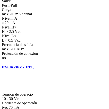
Salida
Push-Pull
Carga
máx. 40 mA / canal
Nivel mA
a 20 mA
Nivel H>
H > 2,5 Vcc
Nivel L<
L < 0,5 Vcc
Frecuencia de salida
máx. 200 kHz
Protección de conexión
no
H24: 10 - 30 Vcc, HTL,
Tensión de operació
10 - 30 Vcc
Corriente de operación
typ. 70 mA