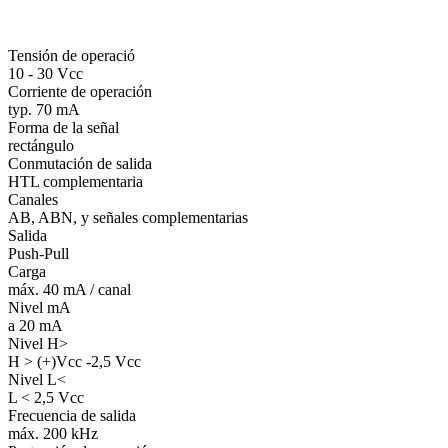
Tensión de operació
10 - 30 Vcc
Corriente de operación
typ. 70 mA
Forma de la señal
rectángulo
Conmutación de salida
HTL complementaria
Canales
AB, ABN, y señales complementarias
Salida
Push-Pull
Carga
máx. 40 mA / canal
Nivel mA
a 20 mA
Nivel H>
H > (+)Vcc -2,5 Vcc
Nivel L<
L < 2,5 Vcc
Frecuencia de salida
máx. 200 kHz