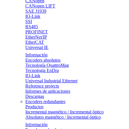
CANopen
CANopen LIFT
SAE J1939
IO-Link
SSI
RS485
PROFINET
EtherNet/IP
EtherCAT
Universal IE
Información
Encoders absolutos
Tecnología QuattroMag
Tecnología EnDra
IO-Link
Universal Industrial Ethernet
Reference projects
Informes de aplicaciones
Descargas
Encoders redundantes
Productos
Incremental magnético / Incremental óptico
Absolutos magnético / Incremental óptico
Información