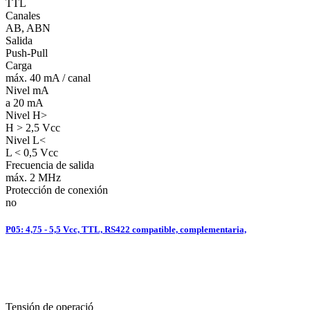
TTL
Canales
AB, ABN
Salida
Push-Pull
Carga
máx. 40 mA / canal
Nivel mA
a 20 mA
Nivel H>
H > 2,5 Vcc
Nivel L<
L < 0,5 Vcc
Frecuencia de salida
máx. 2 MHz
Protección de conexión
no
P05: 4,75 - 5,5 Vcc, TTL, RS422 compatible, complementaria,
Tensión de operació