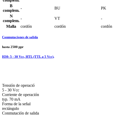
complem.
B
-
BU
PK
complem.
N
-
VT
-
complem.
Malla
cordón
cordón
cordón
Conmutaciones de salida
hasta 2500 ppr
H30: 5 - 30 Vcc, HTL (TTL a 5 Vcc),
Tensión de operació
5 - 30 Vcc
Corriente de operación
typ. 70 mA
Forma de la señal
rectángulo
Conmutación de salida