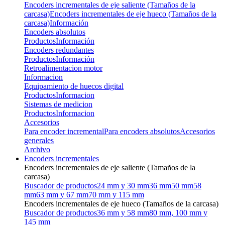
Encoders incrementales de eje saliente (Tamaños de la
carcasa)
Encoders incrementales de eje hueco (Tamaños de la
carcasa)
Información
Encoders absolutos
Productos
Información
Encoders redundantes
Productos
Información
Retroalimentacion motor
Informacion
Equipamiento de huecos digital
Productos
Informacion
Sistemas de medicion
Productos
Informacion
Accesorios
Para encoder incremental
Para encoders absolutos
Accesorios
generales
Archivo
Encoders incrementales
Encoders incrementales de eje saliente (Tamaños de la
carcasa)
Buscador de productos
24 mm y 30 mm
36 mm
50 mm
58
mm
63 mm y 67 mm
70 mm y 115 mm
Encoders incrementales de eje hueco (Tamaños de la carcasa)
Buscador de productos
36 mm y 58 mm
80 mm, 100 mm y
145 mm