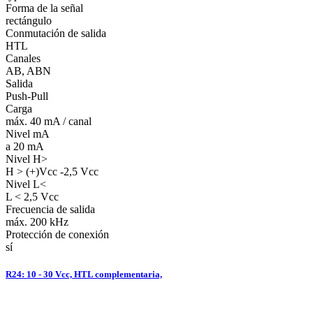
Forma de la señal
rectángulo
Conmutación de salida
HTL
Canales
AB, ABN
Salida
Push-Pull
Carga
máx. 40 mA / canal
Nivel mA
a 20 mA
Nivel H>
H > (+)Vcc -2,5 Vcc
Nivel L<
L < 2,5 Vcc
Frecuencia de salida
máx. 200 kHz
Protección de conexión
sí
R24: 10 - 30 Vcc, HTL complementaria,