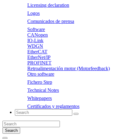
Licensing declaration
Logos
Comunicados de prensa
Software
CANopen
IO-Link
WDGN
EtherCAT
EtherNet/IP
PROFINET
Retroalimentación motor (Motorfeedback)
Otro software
Fichero Step
Technical Notes
Whitepapers
Certificados y reglamentos
Search