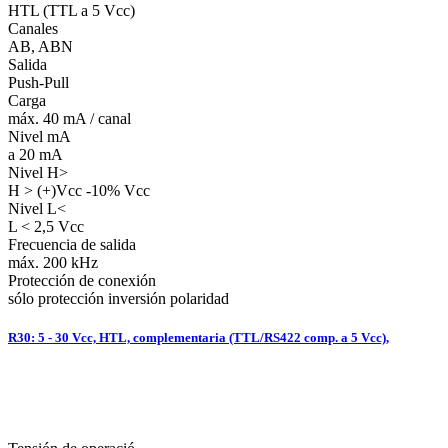
HTL (TTL a 5 Vcc)
Canales
AB, ABN
Salida
Push-Pull
Carga
máx. 40 mA / canal
Nivel mA
a 20 mA
Nivel H>
H > (+)Vcc -10% Vcc
Nivel L<
L < 2,5 Vcc
Frecuencia de salida
máx. 200 kHz
Protección de conexión
sólo protección inversión polaridad
R30: 5 - 30 Vcc, HTL, complementaria (TTL/RS422 comp. a 5 Vcc),