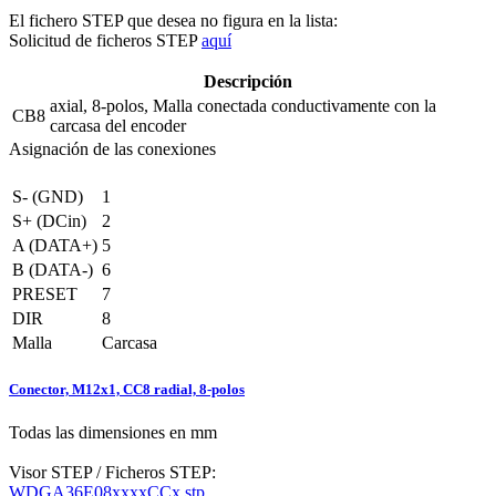
El fichero STEP que desea no figura en la lista:
Solicitud de ficheros STEP
aquí
Descripción
axial, 8-polos, Malla conectada conductivamente con la
CB8
carcasa del encoder
Asignación de las conexiones
S- (GND)
1
S+ (DCin)
2
A (DATA+)
5
B (DATA-)
6
PRESET
7
DIR
8
Malla
Carcasa
Conector, M12x1, CC8 radial, 8-polos
Todas las dimensiones en mm
Visor STEP / Ficheros STEP:
WDGA36E08xxxxCCx.stp