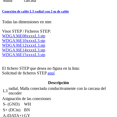
Malla
carcasa
Conexión de cable L3 radial con 2 m de cable
Todas las dimensiones en mm
Visor STEP / Ficheros STEP:
WDGA36E08xxxxL3.stp
WDGA36E10xxxxL3.stp
WDGA36E12xxxxL3.stp
WDGA36E14xxxxL3.stp
WDGA36E15xxxxL3.stp
El fichero STEP que desea no figura en la lista:
Solicitud de ficheros STEP
aquí
Descripción
radial, Malla conectada conductivamente con la carcasa del
L3
encoder
Asignación de las conexiones
S- (GND)
WH
S+ (DCin)
BN
A (DATA+)
GY