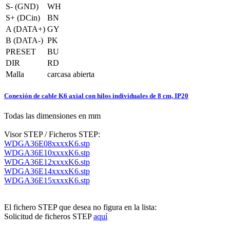
S- (GND)
WH
S+ (DCin)
BN
A (DATA+)
GY
B (DATA-)
PK
PRESET
BU
DIR
RD
Malla
carcasa abierta
Conexión de cable K6 axial con hilos individuales de 8 cm, IP20
Todas las dimensiones en mm
Visor STEP / Ficheros STEP:
WDGA36E08xxxxK6.stp
WDGA36E10xxxxK6.stp
WDGA36E12xxxxK6.stp
WDGA36E14xxxxK6.stp
WDGA36E15xxxxK6.stp
El fichero STEP que desea no figura en la lista:
Solicitud de ficheros STEP
aquí