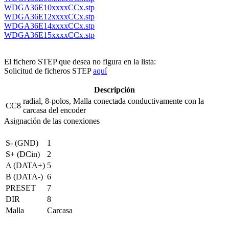
WDGA36E10xxxxCCx.stp
WDGA36E12xxxxCCx.stp
WDGA36E14xxxxCCx.stp
WDGA36E15xxxxCCx.stp
El fichero STEP que desea no figura en la lista:
Solicitud de ficheros STEP
aquí
Descripción
radial, 8-polos, Malla conectada conductivamente con la
CC8
carcasa del encoder
Asignación de las conexiones
S- (GND)
1
S+ (DCin)
2
A (DATA+)
5
B (DATA-)
6
PRESET
7
DIR
8
Malla
Carcasa