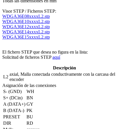
Todas las dimensiones en mm
Visor STEP / Ficheros STEP:
WDGA36E08xxxxL2.stp
WDGA36E10xxxxL2.stp
WDGA36E12xxxxL2.stp
WDGA36E14xxxxL2.stp
WDGA36E15xxxxL2.stp
El fichero STEP que desea no figura en la lista:
Solicitud de ficheros STEP
aquí
Descripción
axial, Malla conectada conductivamente con la carcasa del
L2
encoder
Asignación de las conexiones
S- (GND)
WH
S+ (DCin)
BN
A (DATA+)
GY
B (DATA-)
PK
PRESET
BU
DIR
RD