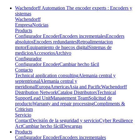
Wachendorff Automation The encoder experts : Encoders y
sistemas
Wachendorff
Empresa
Noticias
Products
Configurador Encoder
Encoders incrementales
Encoders
absolutos
Encoders redundantes
Retroalimentacion
motor
Equipamiento de huecos digital
Sistemas de
medicion
Accesorios
Archivo
Configurador
Configurador Encoder
Cambiar hecho fácil
Contacto
Technical application consulting
Alemania central y
septentrional
Alemania central y
meridional
Europa
Americas
Asia and Pacific
Wachendorff
Distribution Network
Catalog Distributors
Technical
Support
Lead Unit
Management Team
Solicitud de
producto
Warranty and repair processing
Compliments &
Criticism
Servicio
Contact
Decisión de la seguridad y servicio
Cyber Resilience
Act
Cambiar hecho fácil
Descargas
Products
Configurador Encoder
Encoders incrementales