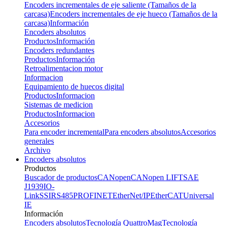
Encoders incrementales de eje saliente (Tamaños de la
carcasa)
Encoders incrementales de eje hueco (Tamaños de la
carcasa)
Información
Encoders absolutos
Productos
Información
Encoders redundantes
Productos
Información
Retroalimentacion motor
Informacion
Equipamiento de huecos digital
Productos
Informacion
Sistemas de medicion
Productos
Informacion
Accesorios
Para encoder incremental
Para encoders absolutos
Accesorios
generales
Archivo
Encoders absolutos
Productos
Buscador de productos
CANopen
CANopen LIFT
SAE
J1939
IO-
Link
SSI
RS485
PROFINET
EtherNet/IP
EtherCAT
Universal
IE
Información
Encoders absolutos
Tecnología QuattroMag
Tecnología