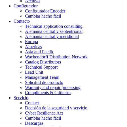
Archivo
Configurador
Configurador Encoder
Cambiar hecho fácil
Contacto
Technical application consulting
Alemania central y septentrional
Alemania central y meridional
Europa
Americas
Asia and Pacific
Wachendorff Distribution Network
Catalog Distributors
Technical Support
Lead Unit
Management Team
Solicitud de producto
Warranty and repair processing
Compliments & Criticism
Servicio
Contact
Decisión de la seguridad y servicio
Cyber Resilience Act
Cambiar hecho fácil
Descargas