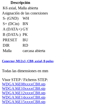
Descripción
K6
axial, Malla abierta
Asignación de las conexiones
S- (GND)
WH
S+ (DCin)
BN
A (DATA+)
GY
B (DATA-)
PK
PRESET
BU
DIR
RD
Malla
carcasa abierta
Conector, M12x1, CB8, axial, 8-polos
Todas las dimensiones en mm
Visor STEP / Ficheros STEP:
WDGA36E08xxxxCB8.stp
WDGA36E10xxxxCB8.stp
WDGA36E12xxxxCB8.stp
WDGA36E14xxxxCB8.stp
WDGA36E15xxxxCB8.stp