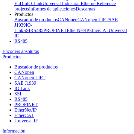
EnDra
IO-Link
Universal Industrial Ethernet
Reference
projects
Informes de aplicaciones
Descargas
Productos
Buscador de productos
CANopen
CANopen LIFT
SAE
J1939
IO-
Link
SSI
RS485
PROFINET
EtherNet/IP
EtherCAT
Universal
IE
RS485
Encoders absolutos
Productos
Buscador de productos
CANopen
CANopen LIFT
SAE J1939
IO-Link
SSI
RS485
PROFINET
EtherNet/IP
EtherCAT
Universal IE
Información