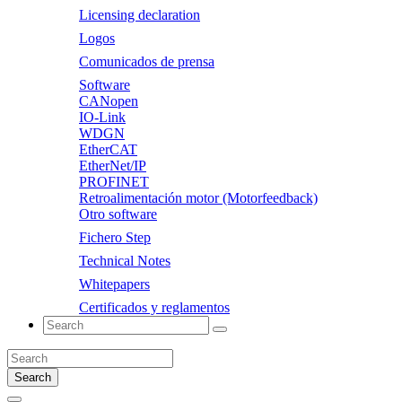
Licensing declaration
Logos
Comunicados de prensa
Software
CANopen
IO-Link
WDGN
EtherCAT
EtherNet/IP
PROFINET
Retroalimentación motor (Motorfeedback)
Otro software
Fichero Step
Technical Notes
Whitepapers
Certificados y reglamentos
Search