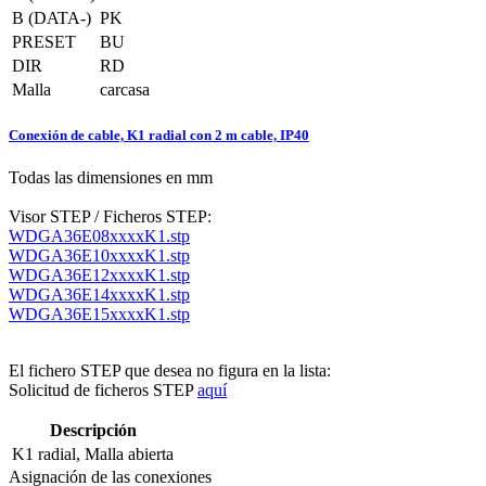
B (DATA-)
PK
PRESET
BU
DIR
RD
Malla
carcasa
Conexión de cable, K1 radial con 2 m cable, IP40
Todas las dimensiones en mm
Visor STEP / Ficheros STEP:
WDGA36E08xxxxK1.stp
WDGA36E10xxxxK1.stp
WDGA36E12xxxxK1.stp
WDGA36E14xxxxK1.stp
WDGA36E15xxxxK1.stp
El fichero STEP que desea no figura en la lista:
Solicitud de ficheros STEP
aquí
Descripción
K1
radial, Malla abierta
Asignación de las conexiones