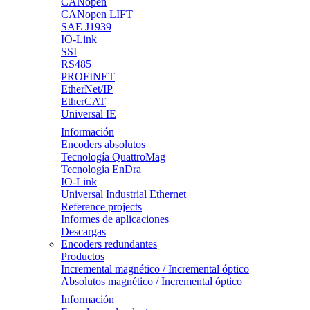
CANopen
CANopen LIFT
SAE J1939
IO-Link
SSI
RS485
PROFINET
EtherNet/IP
EtherCAT
Universal IE
Información
Encoders absolutos
Tecnología QuattroMag
Tecnología EnDra
IO-Link
Universal Industrial Ethernet
Reference projects
Informes de aplicaciones
Descargas
Encoders redundantes
Productos
Incremental magnético / Incremental óptico
Absolutos magnético / Incremental óptico
Información