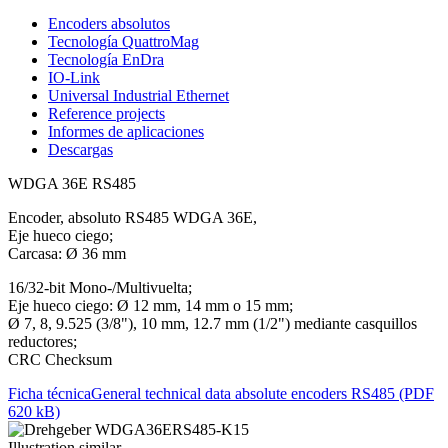
Encoders absolutos
Tecnología QuattroMag
Tecnología EnDra
IO-Link
Universal Industrial Ethernet
Reference projects
Informes de aplicaciones
Descargas
WDGA 36E RS485
Encoder, absoluto RS485 WDGA 36E,
Eje hueco ciego;
Carcasa: Ø 36 mm
16/32-bit Mono-/Multivuelta;
Eje hueco ciego: Ø 12 mm, 14 mm o 15 mm;
Ø 7, 8, 9.525 (3/8"), 10 mm, 12.7 mm (1/2") mediante casquillos
reductores;
CRC Checksum
Ficha técnica
General technical data absolute encoders RS485 (PDF
620 kB)
Illustration similar