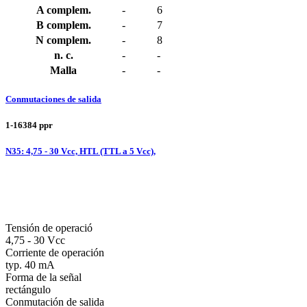
A complem.
-
6
B complem.
-
7
N complem.
-
8
n. c.
-
-
Malla
-
-
Conmutaciones de salida
1-16384 ppr
N35: 4,75 - 30 Vcc, HTL (TTL a 5 Vcc),
Tensión de operació
4,75 - 30 Vcc
Corriente de operación
typ. 40 mA
Forma de la señal
rectángulo
Conmutación de salida