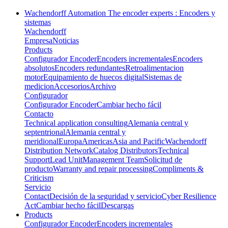
Wachendorff Automation The encoder experts : Encoders y
sistemas
Wachendorff
Empresa
Noticias
Products
Configurador Encoder
Encoders incrementales
Encoders
absolutos
Encoders redundantes
Retroalimentacion
motor
Equipamiento de huecos digital
Sistemas de
medicion
Accesorios
Archivo
Configurador
Configurador Encoder
Cambiar hecho fácil
Contacto
Technical application consulting
Alemania central y
septentrional
Alemania central y
meridional
Europa
Americas
Asia and Pacific
Wachendorff
Distribution Network
Catalog Distributors
Technical
Support
Lead Unit
Management Team
Solicitud de
producto
Warranty and repair processing
Compliments &
Criticism
Servicio
Contact
Decisión de la seguridad y servicio
Cyber Resilience
Act
Cambiar hecho fácil
Descargas
Products
Configurador Encoder
Encoders incrementales