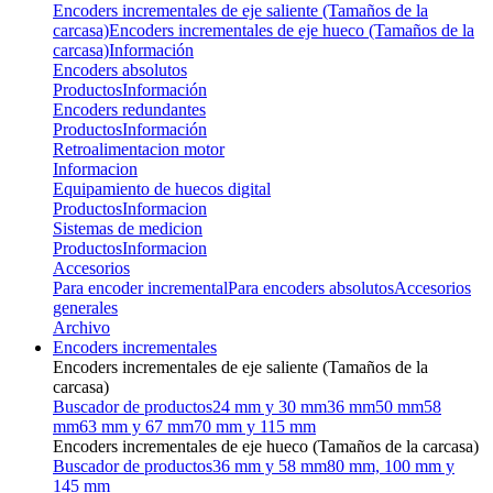
Encoders incrementales de eje saliente (Tamaños de la
carcasa)
Encoders incrementales de eje hueco (Tamaños de la
carcasa)
Información
Encoders absolutos
Productos
Información
Encoders redundantes
Productos
Información
Retroalimentacion motor
Informacion
Equipamiento de huecos digital
Productos
Informacion
Sistemas de medicion
Productos
Informacion
Accesorios
Para encoder incremental
Para encoders absolutos
Accesorios
generales
Archivo
Encoders incrementales
Encoders incrementales de eje saliente (Tamaños de la
carcasa)
Buscador de productos
24 mm y 30 mm
36 mm
50 mm
58
mm
63 mm y 67 mm
70 mm y 115 mm
Encoders incrementales de eje hueco (Tamaños de la carcasa)
Buscador de productos
36 mm y 58 mm
80 mm, 100 mm y
145 mm