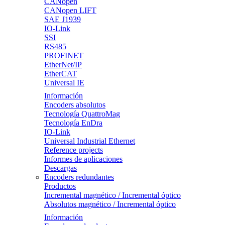
CANopen
CANopen LIFT
SAE J1939
IO-Link
SSI
RS485
PROFINET
EtherNet/IP
EtherCAT
Universal IE
Información
Encoders absolutos
Tecnología QuattroMag
Tecnología EnDra
IO-Link
Universal Industrial Ethernet
Reference projects
Informes de aplicaciones
Descargas
Encoders redundantes
Productos
Incremental magnético / Incremental óptico
Absolutos magnético / Incremental óptico
Información