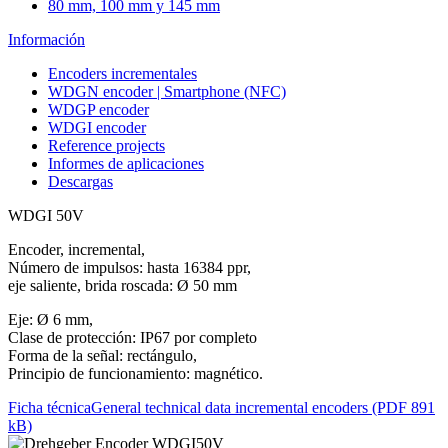
80 mm, 100 mm y 145 mm
Información
Encoders incrementales
WDGN encoder | Smartphone (NFC)
WDGP encoder
WDGI encoder
Reference projects
Informes de aplicaciones
Descargas
WDGI 50V
Encoder, incremental,
Número de impulsos: hasta 16384 ppr,
eje saliente, brida roscada: Ø 50 mm
Eje: Ø 6 mm,
Clase de protección: IP67 por completo
Forma de la señal: rectángulo,
Principio de funcionamiento: magnético.
Ficha técnica
General technical data incremental encoders (PDF 891
kB)