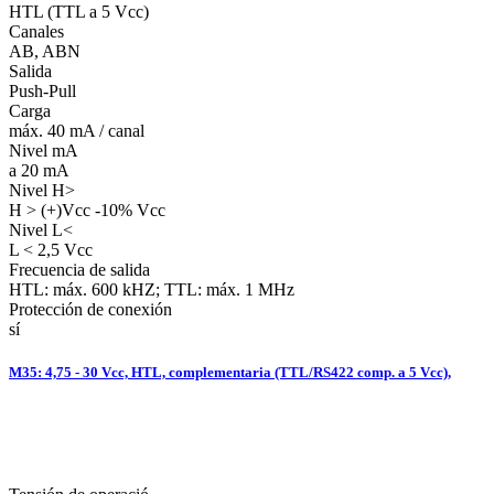
HTL (TTL a 5 Vcc)
Canales
AB, ABN
Salida
Push-Pull
Carga
máx. 40 mA / canal
Nivel mA
a 20 mA
Nivel H>
H > (+)Vcc -10% Vcc
Nivel L<
L < 2,5 Vcc
Frecuencia de salida
HTL: máx. 600 kHZ; TTL: máx. 1 MHz
Protección de conexión
sí
M35: 4,75 - 30 Vcc, HTL, complementaria (TTL/RS422 comp. a 5 Vcc),