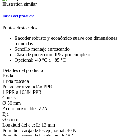
Illustration similar
Datos del producto
Puntos destacados
Encoder robusto y económico suave con dimensiones
reducidas
Sencillo montaje enroscando
Clase de protección: IP67 por completo
Opcional: -40 °C a +85 °C
Detalles del producto
Brida
Brida roscada
Pulso por revolución PPR
1 PPR a 16384 PPR
Carcasa
Ø 50 mm
Acero inoxidable, V2A
Eje
Ø 6 mm
Longitud del eje:
L: 13 mm
Permitida carga de los eje, radial:
30 N
Permitida carga de los eje, axial:
45 N