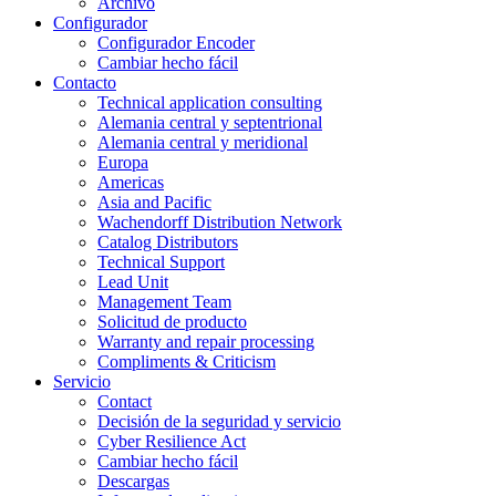
Archivo
Configurador
Configurador Encoder
Cambiar hecho fácil
Contacto
Technical application consulting
Alemania central y septentrional
Alemania central y meridional
Europa
Americas
Asia and Pacific
Wachendorff Distribution Network
Catalog Distributors
Technical Support
Lead Unit
Management Team
Solicitud de producto
Warranty and repair processing
Compliments & Criticism
Servicio
Contact
Decisión de la seguridad y servicio
Cyber Resilience Act
Cambiar hecho fácil
Descargas