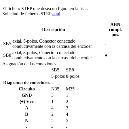
El fichero STEP que desea no figura en la lista:
Solicitud de ficheros STEP
aquí
ABN
Descripción
compl.
pos.
axial, 5-polos, Conector conectado
SB5
-
conductivamente con la carcasa del encoder
axial, 8-polos, Conector conectado
SB8
●
conductivamente con la carcasa del encoder
Asignación de las conexiones
SB5
SB8
5-polos
8-polos
Diagrama de conectores
Circuito
N35
M35
GND
3
1
(+) Vcc
1
2
A
4
3
B
2
4
N
5
5
-
-
-