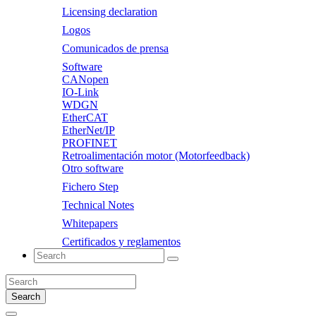
Licensing declaration
Logos
Comunicados de prensa
Software
CANopen
IO-Link
WDGN
EtherCAT
EtherNet/IP
PROFINET
Retroalimentación motor (Motorfeedback)
Otro software
Fichero Step
Technical Notes
Whitepapers
Certificados y reglamentos
Search