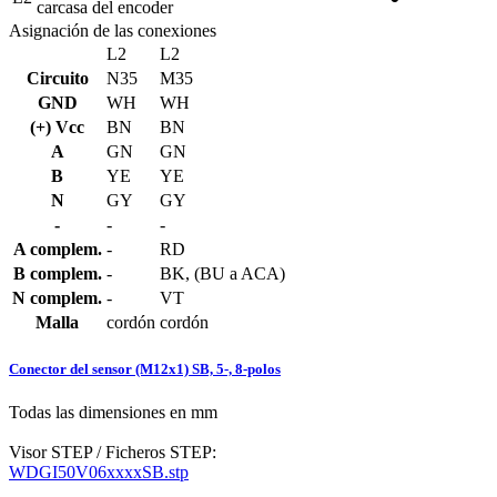
carcasa del encoder
Asignación de las conexiones
L2
L2
Circuito
N35
M35
GND
WH
WH
(+) Vcc
BN
BN
A
GN
GN
B
YE
YE
N
GY
GY
-
-
-
A complem.
-
RD
B complem.
-
BK, (BU a ACA)
N complem.
-
VT
Malla
cordón
cordón
Conector del sensor (M12x1) SB, 5-, 8-polos
Todas las dimensiones en mm
Visor STEP / Ficheros STEP:
WDGI50V06xxxxSB.stp