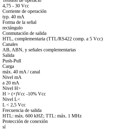
Tensión de operació
4,75 - 30 Vcc
Corriente de operación
typ. 40 mA
Forma de la señal
rectángulo
Conmutación de salida
HTL, complementaria (TTL/RS422 comp. a 5 Vcc)
Canales
AB, ABN, y señales complementarias
Salida
Push-Pull
Carga
máx. 40 mA / canal
Nivel mA
a 20 mA
Nivel H>
H > (+)Vcc -10% Vcc
Nivel L<
L < 2,5 Vcc
Frecuencia de salida
HTL: máx. 600 kHZ; TTL: máx. 1 MHz
Protección de conexión
sí