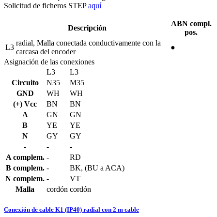
Solicitud de ficheros STEP
aquí
ABN compl.
Descripción
pos.
radial, Malla conectada conductivamente con la
L3
●
carcasa del encoder
Asignación de las conexiones
L3
L3
Circuito
N35
M35
GND
WH
WH
(+) Vcc
BN
BN
A
GN
GN
B
YE
YE
N
GY
GY
-
-
-
A complem.
-
RD
B complem.
-
BK, (BU a ACA)
N complem.
-
VT
Malla
cordón
cordón
Conexión de cable K1 (IP40) radial con 2 m cable