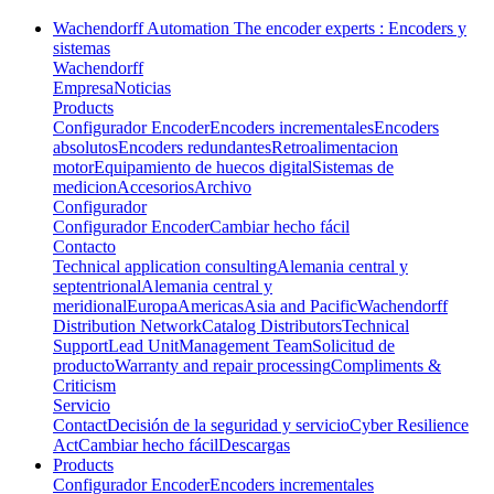
Wachendorff Automation The encoder experts : Encoders y
sistemas
Wachendorff
Empresa
Noticias
Products
Configurador Encoder
Encoders incrementales
Encoders
absolutos
Encoders redundantes
Retroalimentacion
motor
Equipamiento de huecos digital
Sistemas de
medicion
Accesorios
Archivo
Configurador
Configurador Encoder
Cambiar hecho fácil
Contacto
Technical application consulting
Alemania central y
septentrional
Alemania central y
meridional
Europa
Americas
Asia and Pacific
Wachendorff
Distribution Network
Catalog Distributors
Technical
Support
Lead Unit
Management Team
Solicitud de
producto
Warranty and repair processing
Compliments &
Criticism
Servicio
Contact
Decisión de la seguridad y servicio
Cyber Resilience
Act
Cambiar hecho fácil
Descargas
Products
Configurador Encoder
Encoders incrementales