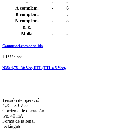
-
-
-
A complem.
-
6
B complem.
-
7
N complem.
-
8
n. c.
-
-
Malla
-
-
Conmutaciones de salida
1-16384 ppr
N35: 4,75 - 30 Vcc, HTL (TTL a 5 Vcc),
Tensión de operació
4,75 - 30 Vcc
Corriente de operación
typ. 40 mA
Forma de la señal
rectángulo