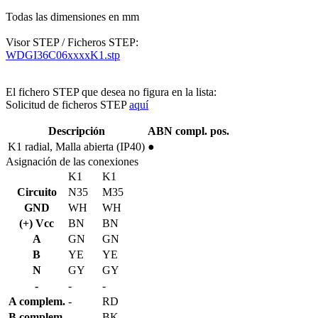
Todas las dimensiones en mm
Visor STEP / Ficheros STEP:
WDGI36C06xxxxK1.stp
El fichero STEP que desea no figura en la lista:
Solicitud de ficheros STEP
aquí
Descripción
ABN compl. pos.
K1
radial, Malla abierta (IP40)
●
Asignación de las conexiones
K1
K1
Circuito
N35
M35
GND
WH
WH
(+) Vcc
BN
BN
A
GN
GN
B
YE
YE
N
GY
GY
-
-
-
A complem.
-
RD
B complem.
-
BK