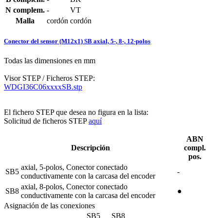
N complem.
-
VT
Malla
cordón
cordón
Conector del sensor (M12x1) SB axial, 5-, 8-, 12-polos
Todas las dimensiones en mm
Visor STEP / Ficheros STEP:
WDGI36C06xxxxSB.stp
El fichero STEP que desea no figura en la lista:
Solicitud de ficheros STEP
aquí
ABN
Descripción
compl.
pos.
axial, 5-polos, Conector conectado
SB5
-
conductivamente con la carcasa del encoder
axial, 8-polos, Conector conectado
SB8
●
conductivamente con la carcasa del encoder
Asignación de las conexiones
SB5
SB8