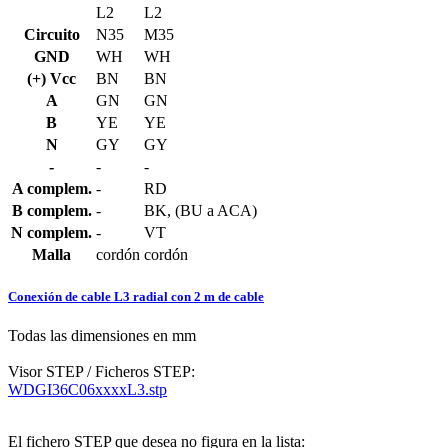
L2
L2
Circuito
N35
M35
GND
WH
WH
(+) Vcc
BN
BN
A
GN
GN
B
YE
YE
N
GY
GY
-
-
-
A complem.
-
RD
B complem.
-
BK, (BU a ACA)
N complem.
-
VT
Malla
cordón
cordón
Conexión de cable L3 radial con 2 m de cable
Todas las dimensiones en mm
Visor STEP / Ficheros STEP:
WDGI36C06xxxxL3.stp
El fichero STEP que desea no figura en la lista: