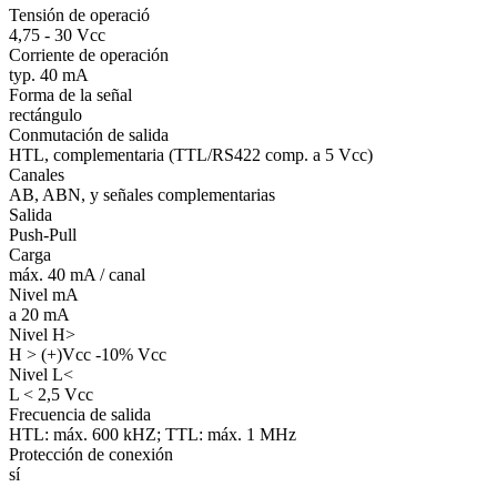
Tensión de operació
4,75 - 30 Vcc
Corriente de operación
typ. 40 mA
Forma de la señal
rectángulo
Conmutación de salida
HTL, complementaria (TTL/RS422 comp. a 5 Vcc)
Canales
AB, ABN, y señales complementarias
Salida
Push-Pull
Carga
máx. 40 mA / canal
Nivel mA
a 20 mA
Nivel H>
H > (+)Vcc -10% Vcc
Nivel L<
L < 2,5 Vcc
Frecuencia de salida
HTL: máx. 600 kHZ; TTL: máx. 1 MHz
Protección de conexión
sí