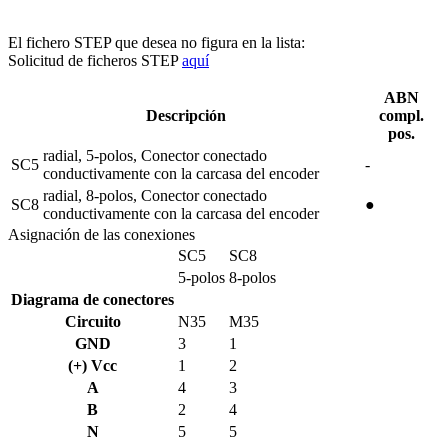
El fichero STEP que desea no figura en la lista:
Solicitud de ficheros STEP
aquí
ABN
Descripción
compl.
pos.
radial, 5-polos, Conector conectado
SC5
-
conductivamente con la carcasa del encoder
radial, 8-polos, Conector conectado
SC8
●
conductivamente con la carcasa del encoder
Asignación de las conexiones
SC5
SC8
5-polos
8-polos
Diagrama de conectores
Circuito
N35
M35
GND
3
1
(+) Vcc
1
2
A
4
3
B
2
4
N
5
5