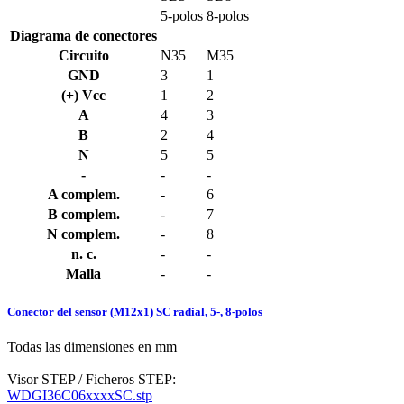
5-polos
8-polos
Diagrama de conectores
Circuito
N35
M35
GND
3
1
(+) Vcc
1
2
A
4
3
B
2
4
N
5
5
-
-
-
A complem.
-
6
B complem.
-
7
N complem.
-
8
n. c.
-
-
Malla
-
-
Conector del sensor (M12x1) SC radial, 5-, 8-polos
Todas las dimensiones en mm
Visor STEP / Ficheros STEP:
WDGI36C06xxxxSC.stp