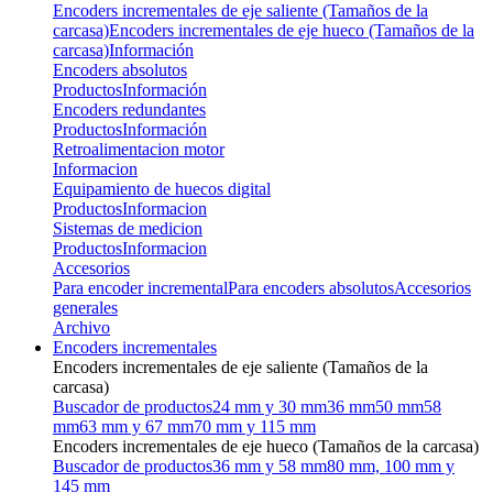
Encoders incrementales de eje saliente (Tamaños de la
carcasa)
Encoders incrementales de eje hueco (Tamaños de la
carcasa)
Información
Encoders absolutos
Productos
Información
Encoders redundantes
Productos
Información
Retroalimentacion motor
Informacion
Equipamiento de huecos digital
Productos
Informacion
Sistemas de medicion
Productos
Informacion
Accesorios
Para encoder incremental
Para encoders absolutos
Accesorios
generales
Archivo
Encoders incrementales
Encoders incrementales de eje saliente (Tamaños de la
carcasa)
Buscador de productos
24 mm y 30 mm
36 mm
50 mm
58
mm
63 mm y 67 mm
70 mm y 115 mm
Encoders incrementales de eje hueco (Tamaños de la carcasa)
Buscador de productos
36 mm y 58 mm
80 mm, 100 mm y
145 mm