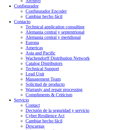
Archivo
Configurador
Configurador Encoder
Cambiar hecho fácil
Contacto
Technical application consulting
Alemania central y septentrional
Alemania central y meridional
Europa
Americas
Asia and Pacific
Wachendorff Distribution Network
Catalog Distributors
Technical Support
Lead Unit
Management Team
Solicitud de producto
Warranty and repair processing
Compliments & Criticism
Servicio
Contact
Decisión de la seguridad y servicio
Cyber Resilience Act
Cambiar hecho fácil
Descargas