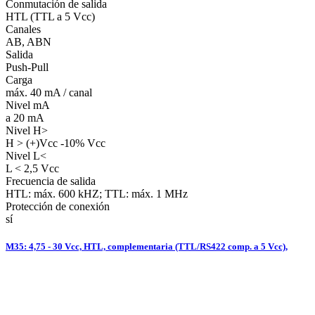
Conmutación de salida
HTL (TTL a 5 Vcc)
Canales
AB, ABN
Salida
Push-Pull
Carga
máx. 40 mA / canal
Nivel mA
a 20 mA
Nivel H>
H > (+)Vcc -10% Vcc
Nivel L<
L < 2,5 Vcc
Frecuencia de salida
HTL: máx. 600 kHZ; TTL: máx. 1 MHz
Protección de conexión
sí
M35: 4,75 - 30 Vcc, HTL, complementaria (TTL/RS422 comp. a 5 Vcc),