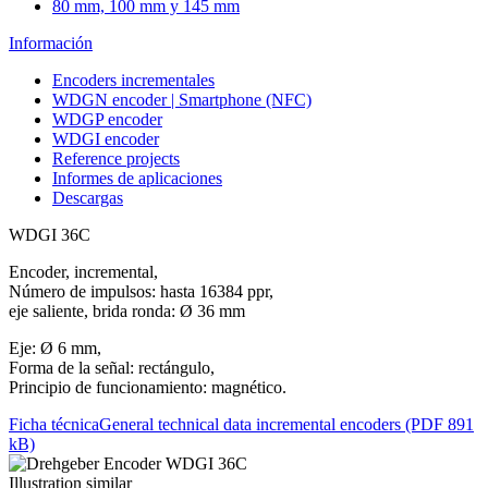
80 mm, 100 mm y 145 mm
Información
Encoders incrementales
WDGN encoder | Smartphone (NFC)
WDGP encoder
WDGI encoder
Reference projects
Informes de aplicaciones
Descargas
WDGI 36C
Encoder, incremental,
Número de impulsos: hasta 16384 ppr,
eje saliente, brida ronda: Ø 36 mm
Eje: Ø 6 mm,
Forma de la señal: rectángulo,
Principio de funcionamiento: magnético.
Ficha técnica
General technical data incremental encoders (PDF 891
kB)
Illustration similar