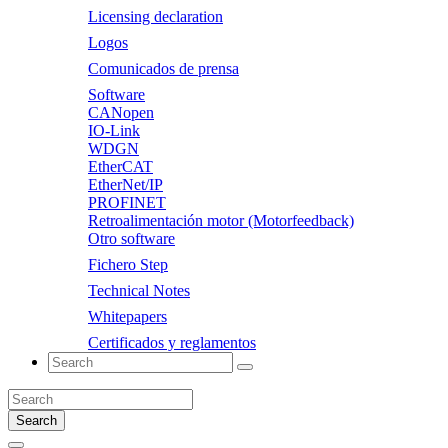
Licensing declaration
Logos
Comunicados de prensa
Software
CANopen
IO-Link
WDGN
EtherCAT
EtherNet/IP
PROFINET
Retroalimentación motor (Motorfeedback)
Otro software
Fichero Step
Technical Notes
Whitepapers
Certificados y reglamentos
Search