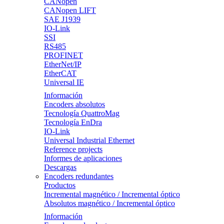
CANopen
CANopen LIFT
SAE J1939
IO-Link
SSI
RS485
PROFINET
EtherNet/IP
EtherCAT
Universal IE
Información
Encoders absolutos
Tecnología QuattroMag
Tecnología EnDra
IO-Link
Universal Industrial Ethernet
Reference projects
Informes de aplicaciones
Descargas
Encoders redundantes
Productos
Incremental magnético / Incremental óptico
Absolutos magnético / Incremental óptico
Información