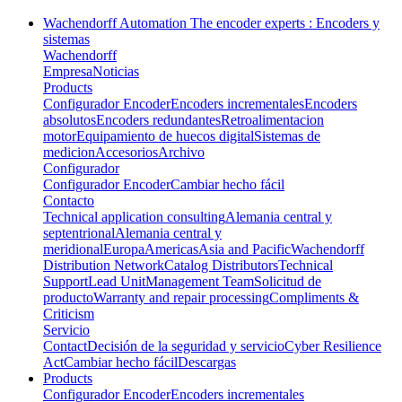
Wachendorff Automation The encoder experts : Encoders y
sistemas
Wachendorff
Empresa
Noticias
Products
Configurador Encoder
Encoders incrementales
Encoders
absolutos
Encoders redundantes
Retroalimentacion
motor
Equipamiento de huecos digital
Sistemas de
medicion
Accesorios
Archivo
Configurador
Configurador Encoder
Cambiar hecho fácil
Contacto
Technical application consulting
Alemania central y
septentrional
Alemania central y
meridional
Europa
Americas
Asia and Pacific
Wachendorff
Distribution Network
Catalog Distributors
Technical
Support
Lead Unit
Management Team
Solicitud de
producto
Warranty and repair processing
Compliments &
Criticism
Servicio
Contact
Decisión de la seguridad y servicio
Cyber Resilience
Act
Cambiar hecho fácil
Descargas
Products
Configurador Encoder
Encoders incrementales