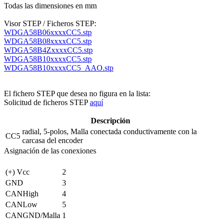
Todas las dimensiones en mm
Visor STEP / Ficheros STEP:
WDGA58B06xxxxCC5.stp
WDGA58B08xxxxCC5.stp
WDGA58B4ZxxxxCC5.stp
WDGA58B10xxxxCC5.stp
WDGA58B10xxxxCC5_AAO.stp
El fichero STEP que desea no figura en la lista:
Solicitud de ficheros STEP
aquí
Descripción
radial, 5-polos, Malla conectada conductivamente con la
CC5
carcasa del encoder
Asignación de las conexiones
(+) Vcc
2
GND
3
CANHigh
4
CANLow
5
CANGND/Malla
1