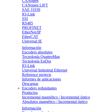
CANopen
CANopen LIFT
SAE J1939
IO-Link
SSI
RS485
PROFINET
EtherNet/IP
EtherCAT
Universal IE
Información
Encoders absolutos
Tecnología QuattroMag
Tecnología EnDra
IO-Link
Universal Industrial Ethernet
Reference projects
Informes de aplicaciones
Descargas
Encoders redundantes
Productos
Incremental magnético / Incremental óptico
Absolutos magnético / Incremental óptico
Información