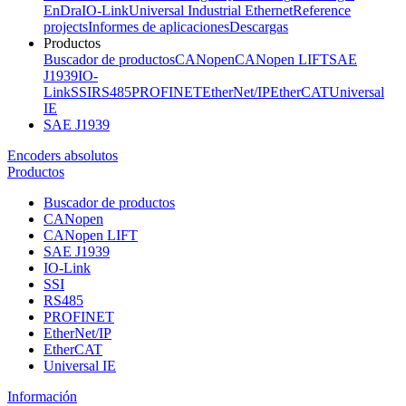
EnDra
IO-Link
Universal Industrial Ethernet
Reference
projects
Informes de aplicaciones
Descargas
Productos
Buscador de productos
CANopen
CANopen LIFT
SAE
J1939
IO-
Link
SSI
RS485
PROFINET
EtherNet/IP
EtherCAT
Universal
IE
SAE J1939
Encoders absolutos
Productos
Buscador de productos
CANopen
CANopen LIFT
SAE J1939
IO-Link
SSI
RS485
PROFINET
EtherNet/IP
EtherCAT
Universal IE
Información